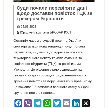
Суди почали перевіряти дані
щодо доставки повісток ТЦК за
трекером Укрпошти
24.03.2025
Юридична компанія БРОВАР ЮСТ
Останнім часом у судовій практиці України
спостерігається нова тенденція: суди почали
перевіряти, чи дійшла до адресата повістка
територіального центру комплектування та
соціальної підтримки (ТЦК) за реквізитами
Укрпошти. Це рішення стало відповіддю на
численні скарги громадян щодо неналежного
вручення повісток та порушення їхніх прав. Чому
це важливо? З початком воєнного стану в Україні
вручення повісток стало…
F
Vi
T
W
T
E
Li
X