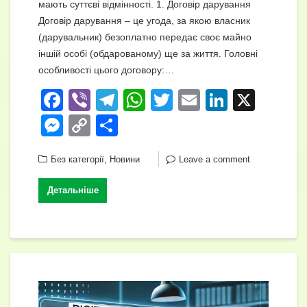
мають суттєві відмінності. 1. Договір дарування
Договір дарування – це угода, за якою власник
(дарувальник) безоплатно передає своє майно
іншій особі (обдарованому) ще за життя. Головні
особливості цього договору:…
F
Vi
T
W
T
E
Li
X
a
b
el
h
wi
m
n
M
C
П
c
er
e
at
tt
ail
k
e
o
о
e
,
gr
s
er
e
Без категорії
Новини
Leave a comment
ss
p
ді
b
a
A
dI
e
y
л
Детальніше
o
m
p
n
n
Li
и
o
p
g
n
т
k
er
k
и
с
я