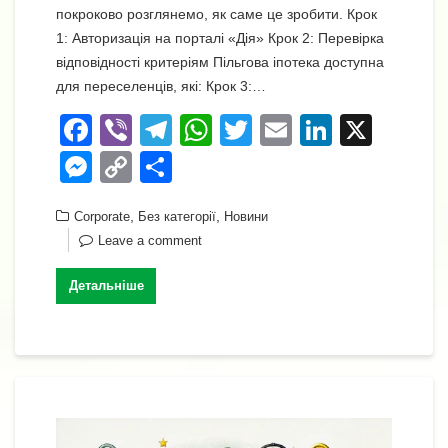
покроково розглянемо, як саме це зробити. Крок
1: Авторизація на порталі «Дія» Крок 2: Перевірка
відповідності критеріям Пільгова іпотека доступна
для переселенців, які: Крок 3:…
F
Vi
T
W
T
E
Li
X
a
b
el
h
wi
m
n
M
C
П
c
er
e
at
tt
ail
k
e
o
о
e
,
gr
s
,
er
e
Corporate
Без категорії
Новини
ss
p
ді
Leave a comment
b
a
A
dI
e
y
л
o
m
p
n
n
Li
и
Детальніше
o
p
g
n
т
k
er
k
и
с
я