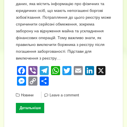
даних, яка містить інформацію про фізичних та
юридичних осіб, що мають непогашені боргові
зобов’язання. Потрапляння до цього реєстру може
спричинити серйозні обмеження, зокрема
заборону на відчуження майна та ускладнення
фінансових операцій. Тому важливо знати, як
правильно виключити боржника з реєстру після
погашення заборгованості. Підстави для
виключення з реєстру…
F
Vi
T
W
T
E
Li
X
a
b
el
h
wi
m
n
M
C
П
c
er
e
at
tt
ail
k
e
o
о
e
gr
s
er
e
Новини
Leave a comment
ss
p
ді
b
a
A
dI
e
y
л
Детальніше
o
m
p
n
n
Li
и
o
p
g
n
т