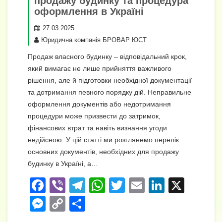
продажу будинку та процедура
оформлення в Україні
27.03.2025
Юридична компанія БРОВАР ЮСТ
Продаж власного будинку – відповідальний крок,
який вимагає не лише прийняття важливого
рішення, але й підготовки необхідної документації
та дотримання певного порядку дій. Неправильне
оформлення документів або недотримання
процедури може призвести до затримок,
фінансових втрат та навіть визнання угоди
недійсною. У цій статті ми розглянемо перелік
основних документів, необхідних для продажу
будинку в Україні, а…
F
Vi
T
W
T
E
Li
X
a
b
el
h
wi
m
n
M
C
П
c
er
e
at
tt
ail
k
e
o
о