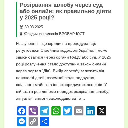
Розірвання шлюбу через суд
або онлайн: як правильно діяти
у 2025 році?
30.03.2025
Юридична компанія БРОВАР ЮСТ
Розлучення – це юридична процедура, що
регулюється Сімейним кодексом України, і може
здійснюватися через органи РАЦС або суд. У 2025
році розлучення стало доступним також онлайн
через портал “Дія”. Вибір способу залежить від
наявності дітей, взаємної згоди подружжя,
спільного майна та інших юридичних аспектів. У
цій статті розглянемо порядок розірвання шлюбу,
актуальні вимоги законодавства та…
F
Vi
T
W
T
E
Li
X
a
b
el
h
wi
m
n
M
C
П