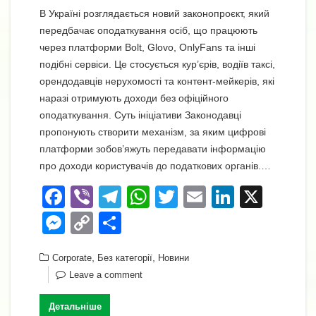
В Україні розглядається новий законопроєкт, який
передбачає оподаткування осіб, що працюють
через платформи Bolt, Glovo, OnlyFans та інші
подібні сервіси. Це стосується кур’єрів, водіїв таксі,
орендодавців нерухомості та контент-мейкерів, які
наразі отримують доходи без офіційного
оподаткування. Суть ініціативи Законодавці
пропонують створити механізм, за яким цифрові
платформи зобов’яжуть передавати інформацію
про доходи користувачів до податкових органів.…
F
Vi
T
W
T
E
Li
X
a
b
el
h
wi
m
n
M
C
П
c
er
e
at
tt
ail
k
e
o
о
e
,
gr
s
,
er
e
Corporate
Без категорії
Новини
ss
p
ді
Leave a comment
b
a
A
dI
e
y
л
o
m
p
n
n
Li
и
Детальніше