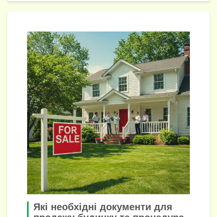
k
er
k
и
с
я
Які необхідні документи для