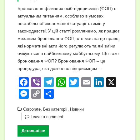
Бронювання фізичних осіб-підприємців (ФОП) є
актуальним питанням, особливо в умовах
нестабільної економічної ситуації та змін у
законодавстві. У цій статті розглянемо, як працює
механізм бронювання ФОП, хто має на це право,
які нормативні акти його регулюють та які зміни
очікуються в найближчому майбутньому. Що таке
бронювання ФОП? Бронювання ФОП – це
процедура, яка дозволяє підприємцям…
F
Vi
T
W
T
E
Li
X
a
b
el
h
wi
m
n
M
C
П
c
er
e
at
tt
ail
k
e
o
о
e
,
gr
s
,
er
e
Corporate
Без категорії
Новини
ss
p
ді
Leave a comment
b
a
A
dI
e
y
л
o
m
p
n
n
Li
и
Детальніше