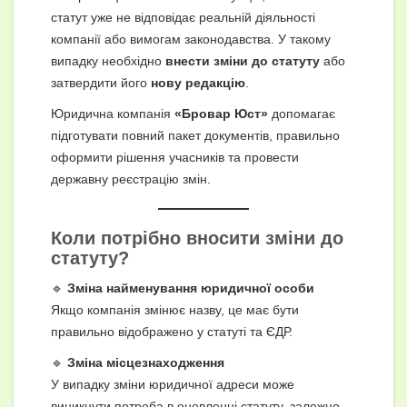
статут уже не відповідає реальній діяльності
компанії або вимогам законодавства. У такому
випадку необхідно
внести зміни до статуту
або
затвердити його
нову редакцію
.
Юридична компанія
«Бровар Юст»
допомагає
підготувати повний пакет документів, правильно
оформити рішення учасників та провести
державну реєстрацію змін.
Коли потрібно вносити зміни до
статуту?
🔹
Зміна найменування юридичної особи
Якщо компанія змінює назву, це має бути
правильно відображено у статуті та ЄДР.
🔹
Зміна місцезнаходження
У випадку зміни юридичної адреси може
виникнути потреба в оновленні статуту, залежно