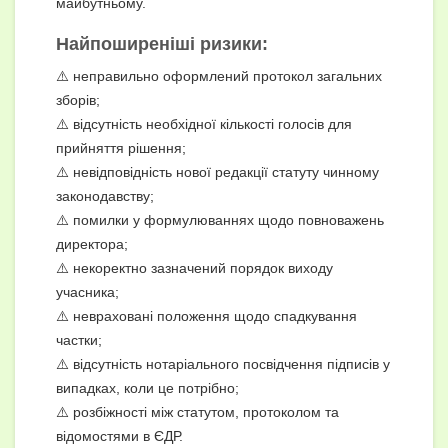
майбутньому.
Найпоширеніші ризики:
⚠️ неправильно оформлений протокол загальних
зборів;
⚠️ відсутність необхідної кількості голосів для
прийняття рішення;
⚠️ невідповідність нової редакції статуту чинному
законодавству;
⚠️ помилки у формулюваннях щодо повноважень
директора;
⚠️ некоректно зазначений порядок виходу
учасника;
⚠️ невраховані положення щодо спадкування
частки;
⚠️ відсутність нотаріального посвідчення підписів у
випадках, коли це потрібно;
⚠️ розбіжності між статутом, протоколом та
відомостями в ЄДР.