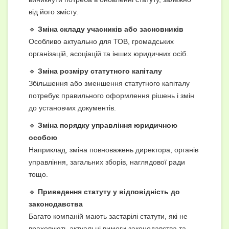
від його змісту.
🔹
Зміна складу учасників або засновників
Особливо актуально для ТОВ, громадських
організацій, асоціацій та інших юридичних осіб.
🔹
Зміна розміру статутного капіталу
Збільшення або зменшення статутного капіталу
потребує правильного оформлення рішень і змін
до установчих документів.
🔹
Зміна порядку управління юридичною
особою
Наприклад, зміна повноважень директора, органів
управління, загальних зборів, наглядової ради
тощо.
🔹
Приведення статуту у відповідність до
законодавства
Багато компаній мають застарілі статути, які не
враховують актуальні вимоги законодавства та