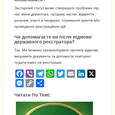
Застарілий статут може створювати проблеми під
час зміни директора, продажу частки, відкриття
рахунків, участі в тендерах, отримання грантів або
проведення реєстраційних дій.
Чи допомагаєте ви після відмови
державного реєстратора?
Так. Ми можемо проаналізувати причину відмови,
виправити документи та допомогти повторно
подати пакет на реєстрацію.
F
Vi
T
W
T
E
Li
X
a
b
el
h
wi
m
n
M
C
П
c
er
e
at
tt
ail
k
e
o
о
Читати По Темі:
e
gr
s
er
e
ss
p
ді
b
a
A
dI
e
y
л
o
m
p
n