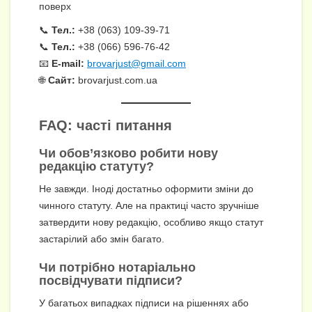
поверх
📞
Тел.:
+38 (063) 109-39-71
📞
Тел.:
+38 (066) 596-76-42
📧
E-mail:
brovarjust@gmail.com
🌐
Сайт:
brovarjust.com.ua
FAQ: часті питання
Чи обов’язково робити нову
редакцію статуту?
Не завжди. Іноді достатньо оформити зміни до
чинного статуту. Але на практиці часто зручніше
затвердити нову редакцію, особливо якщо статут
застарілий або змін багато.
Чи потрібно нотаріально
посвідчувати підписи?
У багатьох випадках підписи на рішеннях або