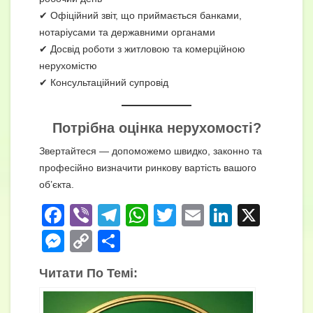
✔ Офіційний звіт, що приймається банками,
нотаріусами та державними органами
✔ Досвід роботи з житловою та комерційною
нерухомістю
✔ Консультаційний супровід
Потрібна оцінка нерухомості?
Звертайтеся — допоможемо швидко, законно та
професійно визначити ринкову вартість вашого
об’єкта.
F
Vi
T
W
T
E
Li
X
a
b
el
h
wi
m
n
M
C
П
c
er
e
at
tt
ail
k
e
o
о
Читати По Темі:
e
gr
s
er
e
ss
p
ді
b
a
A
dI
e
y
л