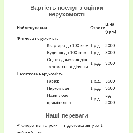
Вартість послуг з оцінки
нерухомості
Ціна
Найменування
Строки
(грн.)
Житлова нерухомість
Квартира до 100 кв.м.
1 р.д.
3000
Будинок до 100 кв.м.
1 р.д.
3000
Оцінка домоволодінь
1 р.д.
3000
та земельної ділянки
Нежитлова нерухомість
Гараж
1 р.д.
3500
Паркомісце
1 р.д.
3500
Нежитлове
від
1 р.д.
приміщення
3000
Наші переваги
✔ Оперативні строки — підготовка звіту за 1
робочий день