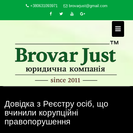
Skip
+380631093971
brovarjust@gmail.com
to
content
Довідка з Реєстру осіб, що
вчинили корупційні
правопорушення