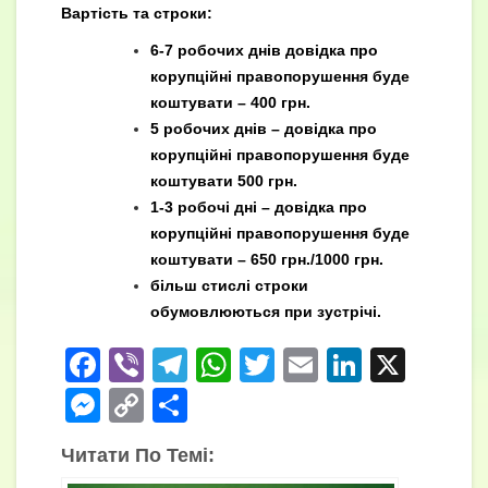
Вартість та строки:
6-7 робочих днів довідка про
корупційні правопорушення буде
коштувати – 400 грн.
5 робочих днів – довідка про
корупційні правопорушення буде
коштувати 500 грн.
1-3 робочі дні – довідка про
корупційні правопорушення буде
коштувати – 650 грн./1000 грн.
більш стислі строки
обумовлюються при зустрічі.
F
Vi
T
W
T
E
Li
X
a
b
el
h
wi
m
n
M
C
П
c
er
e
at
tt
ail
k
e
o
о
Читати По Темі:
e
gr
s
er
e
ss
p
ді