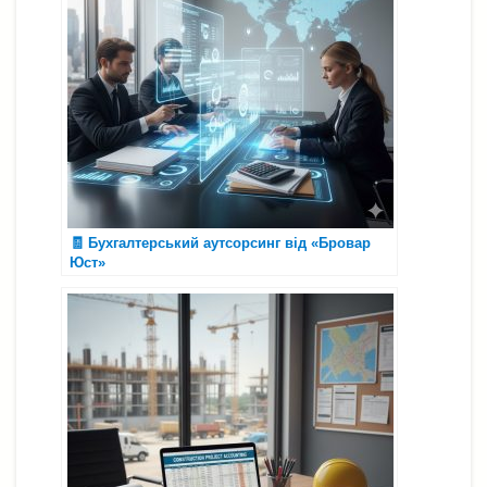
🧾 Бухгалтерський аутсорсинг від «Бровар
Юст»