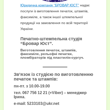
Юридична компанія “БРОВАР ЮСТ”
надає
послуги із виготовлення печаток, штампів,
факсиміле, а також іншої штемпельної
продукції на замовлення по всій території
України.
Печатно-штемпельна студія
“Бровар Юст”.
Виготовлення печаток, штампів,
факсиміле, рельєфні печатки,
пломбіраторів під пластилін-сургуч.
Зв’язок із студією по виготовленню
печаток та штампів:
пн-пт. з 10.00-19.00
тел.
067 756 12 21
(+Viber) – менеджер
Ірина.
e-mail:
5233103@ukr.net