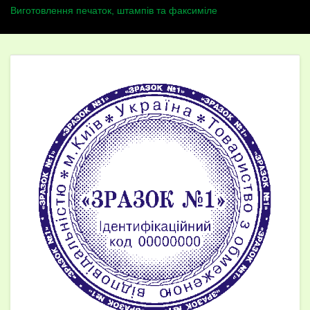
Виготовлення печаток, штампів та факсиміле