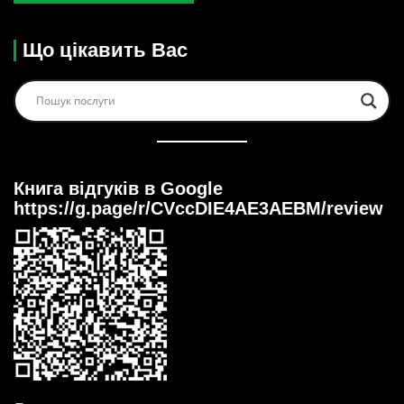
Що цікавить Вас
Книга відгуків в Google
https://g.page/r/CVccDIE4AE3AEBM/review