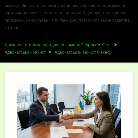
бізнесу. Він охоплює різні сфери, включаючи попередження
юридичних ризиків, надання юридичної допомоги в судових
процесах, консультації з питань регуляторного законодавства
та інше.
Домашня сторінка юридичної компанії "Бровар Юст"
Адвокатський захист
Адвокатський захист бізнесу