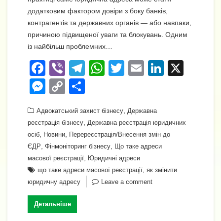
додатковим фактором довіри з боку банків,
контрагентів та державних органів — або навпаки,
причиною підвищеної уваги та блокувань. Одним
із найбільш проблемних…
F
Vi
T
W
T
E
Li
X
a
b
el
h
wi
m
n
M
C
П
c
er
e
at
tt
ail
k
e
o
о
e
gr
s
,
er
e
Адвокатський захист бізнесу
Державна
ss
p
ді
,
реєстрація бізнесу
Державна реєстрація юридичних
b
a
A
dI
e
y
л
,
,
осіб
Новини
Перереєстрація/Внесення змін до
o
m
p
n
n
Li
и
,
,
ЄДР
Фінмоніторинг бізнесу
Що таке адреси
o
,
p
масової реєстрації
Юридичні адреси
g
n
т
,
що таке адреси масової реєстрації
як змінити
k
er
k
и
юридичну адресу
Leave a comment
с
Детальніше
я