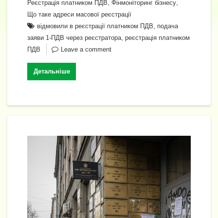
e
y
л
,
,
Реєстрація платником ПДВ
Фінмоніторинг бізнесу
o
m
p
n
n
Li
и
Що таке адреси масової реєстрації
o
p
,
відмовили в реєстрації платником ПДВ
подача
g
n
т
,
заяви 1-ПДВ через реєстратора
реєстрація платником
k
er
k
и
ПДВ
Leave a comment
с
Детальніше
я