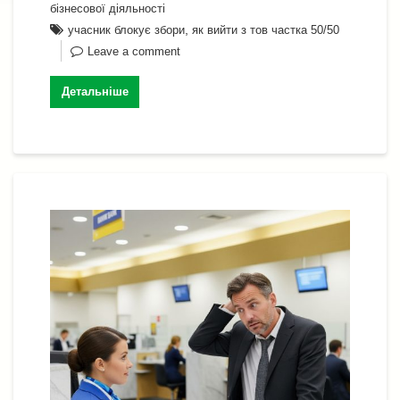
o
m
p
n
n
Li
и
бізнесової діяльності
o
,
p
учасник блокує збори
як вийти з тов частка 50/50
g
n
т
Leave a comment
k
er
k
и
с
Детальніше
я