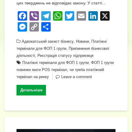
цих тверджень не відповідає закону. У статті…
F
Vi
T
W
T
E
Li
X
a
b
el
h
wi
m
n
M
C
П
c
er
e
at
tt
ail
k
e
o
о
e
gr
s
,
er
,
e
Адвокатський захист бізнесу
Новини
Платіжні
ss
p
ді
,
термінали для ФОП 1 групи
Припинення бізнесової
b
a
A
dI
e
y
л
,
діяльності
Реєстрація статусу підприємця
o
m
p
n
n
Li
и
,
Платіжні термінали для ФОП 1 групи
ФОП 1 групи
o
p
,
повинен мати POS термінал
чи треба платіжний
g
n
т
термінал на ринку
Leave a comment
k
er
k
и
с
Детальніше
я