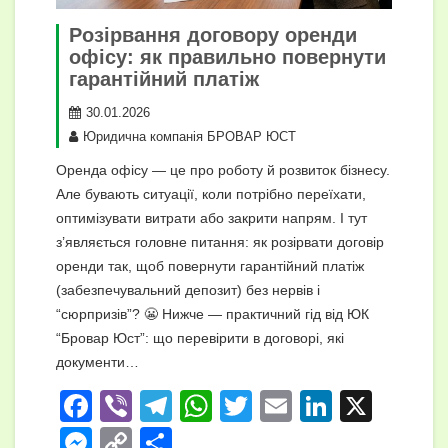
Розірвання договору оренди
офісу: як правильно повернути
гарантійний платіж
30.01.2026
Юридична компанія БРОВАР ЮСТ
Оренда офісу — це про роботу й розвиток бізнесу.
Але бувають ситуації, коли потрібно переїхати,
оптимізувати витрати або закрити напрям. І тут
з’являється головне питання: як розірвати договір
оренди так, щоб повернути гарантійний платіж
(забезпечувальний депозит) без нервів і
“сюрпризів”? 😬 Нижче — практичний гід від ЮК
“Бровар Юст”: що перевірити в договорі, які
документи…
F
Vi
T
W
T
E
Li
X
a
b
el
h
wi
m
n
M
C
П