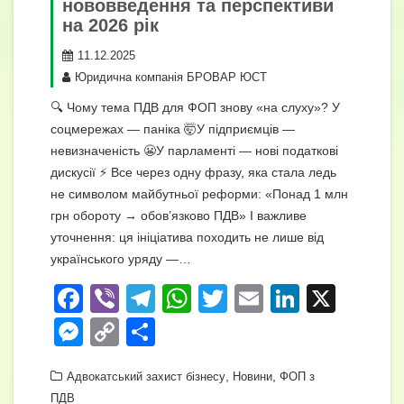
нововведення та перспективи
на 2026 рік
11.12.2025
Юридична компанія БРОВАР ЮСТ
🔍 Чому тема ПДВ для ФОП знову «на слуху»? У
соцмережах — паніка 🤯У підприємців —
невизначеність 😬У парламенті — нові податкові
дискусії ⚡ Все через одну фразу, яка стала ледь
не символом майбутньої реформи: «Понад 1 млн
грн обороту → обов’язково ПДВ» І важливе
уточнення: ця ініціатива походить не лише від
українського уряду —…
F
Vi
T
W
T
E
Li
X
a
b
el
h
wi
m
n
M
C
П
c
er
e
at
tt
ail
k
e
o
о
e
gr
s
,
er
,
e
Адвокатський захист бізнесу
Новини
ФОП з
ss
p
ді
ПДВ