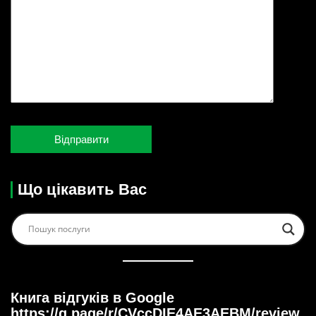
Що цікавить Вас
Книга відгуків в Google
https://g.page/r/CVccDIE4AE3AEBM/review