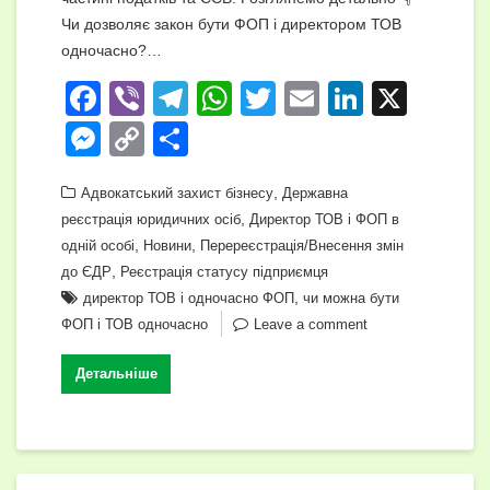
Чи дозволяє закон бути ФОП і директором ТОВ
одночасно?…
F
Vi
T
W
T
E
Li
X
a
b
el
h
wi
m
n
M
C
П
c
er
e
at
tt
ail
k
e
o
о
e
gr
s
,
er
e
Адвокатський захист бізнесу
Державна
ss
p
ді
,
реєстрація юридичних осіб
Директор ТОВ і ФОП в
b
a
A
dI
e
y
л
,
,
одній особі
Новини
Перереєстрація/Внесення змін
o
m
p
n
n
Li
и
,
до ЄДР
Реєстрація статусу підприємця
o
p
,
директор ТОВ і одночасно ФОП
чи можна бути
g
n
т
ФОП і ТОВ одночасно
Leave a comment
k
er
k
и
с
Детальніше
я