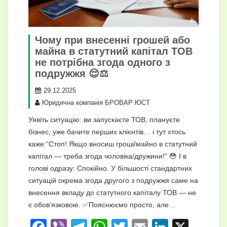
Чому при внесенні грошей або
майна в статутний капітал ТОВ
не потрібна згода одного з
подружжя 😌⚖️
29.12.2025
Юридична компанія БРОВАР ЮСТ
Уявіть ситуацію: ви запускаєте ТОВ, плануєте
бізнес, уже бачите перших клієнтів… і тут хтось
каже:“Стоп! Якщо вносиш гроші/майно в статутний
капітал — треба згода чоловіка/дружини!” 😳 І в
голові одразу: Спокійно. У більшості стандартних
ситуацій окрема згода другого з подружжя саме на
внесення вкладу до статутного капіталу ТОВ — не
є обов’язковою. ✅Пояснюємо просто, але…