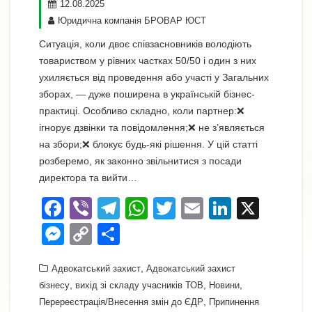
12.08.2025
Юридична компанія БРОВАР ЮСТ
Ситуація, коли двоє співзасновників володіють
товариством у рівних частках 50/50 і один з них
ухиляється від проведення або участі у Загальних
зборах, — дуже поширена в українській бізнес-
практиці. Особливо складно, коли партнер:❌
ігнорує дзвінки та повідомлення;❌ не з’являється
на збори;❌ блокує будь-які рішення. У цій статті
розберемо, як законно звільнитися з посади
директора та вийти…
F
Vi
T
W
T
E
Li
X
a
b
el
h
wi
m
n
M
C
П
c
er
e
at
tt
ail
k
e
o
о
e
gr
,
s
er
e
Адвокатський захист
Адвокатський захист
ss
p
ді
,
,
,
бізнесу
вихід зі складу учасників ТОВ
Новини
b
a
A
dI
e
y
л
,
Перереєстрація/Внесення змін до ЄДР
Припинення