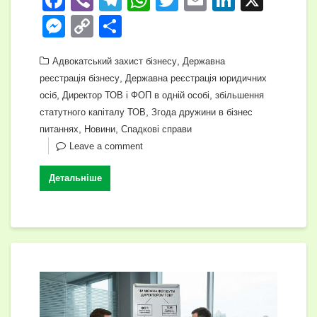
F
Vi
T
W
T
E
Li
X
a
b
el
h
wi
m
n
M
C
П
c
er
e
at
tt
ail
k
e
o
о
e
gr
s
,
er
e
Адвокатський захист бізнесу
Державна
ss
p
ді
,
реєстрація бізнесу
Державна реєстрація юридичних
b
a
A
dI
e
y
л
,
,
осіб
Директор ТОВ і ФОП в одній особі
збільшення
o
m
p
n
n
Li
и
,
статутного капіталу ТОВ
Згода дружини в бізнес
o
,
,
p
питаннях
Новини
Спадкові справи
g
n
т
Leave a comment
k
er
k
и
с
Детальніше
я