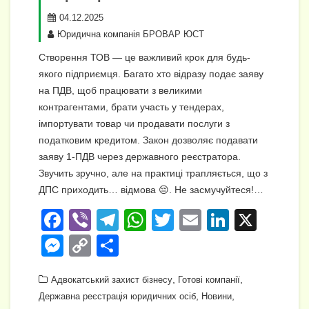
04.12.2025
Юридична компанія БРОВАР ЮСТ
Створення ТОВ — це важливий крок для будь-
якого підприємця. Багато хто відразу подає заяву
на ПДВ, щоб працювати з великими
контрагентами, брати участь у тендерах,
імпортувати товар чи продавати послуги з
податковим кредитом. Закон дозволяє подавати
заяву 1-ПДВ через державного реєстратора.
Звучить зручно, але на практиці трапляється, що з
ДПС приходить… відмова 😔. Не засмучуйтеся!…
F
Vi
T
W
T
E
Li
X
a
b
el
h
wi
m
n
M
C
П
c
er
e
at
tt
ail
k
e
o
о
e
gr
s
,
er
e
,
Адвокатський захист бізнесу
Готові компанії
ss
p
ді
,
,
Державна реєстрація юридичних осіб
Новини
b
a
A
dI