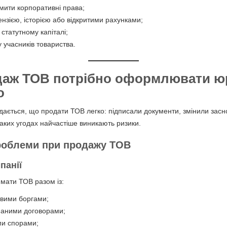
ити корпоративні права;
ензією, історією або відкритими рахунками;
статутному капіталі;
у учасників товариства.
даж ТОВ потрібно оформлювати 
о
ається, що продати ТОВ легко: підписали документи, змінили засно
таких угодах найчастіше виникають ризики.
проблеми при продажу ТОВ
панії
мати ТОВ разом із:
вими боргами;
наними договорами;
ми спорами;