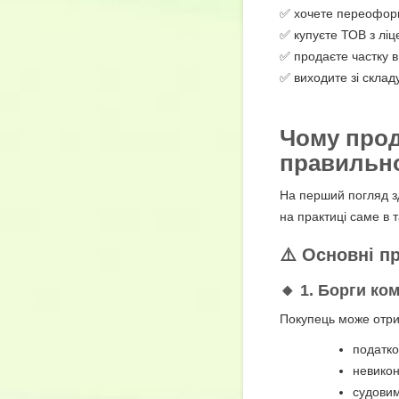
✅ хочете переоформ
✅ купуєте ТОВ з ліц
✅ продаєте частку в 
✅ виходите зі склад
Чому про
правильн
На перший погляд зд
на практиці саме в 
⚠️ Основні 
🔸 1. Борги ком
Покупець може отри
податко
невико
судови