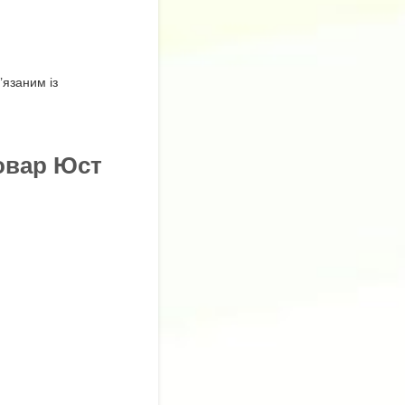
язаним із
овар Юст