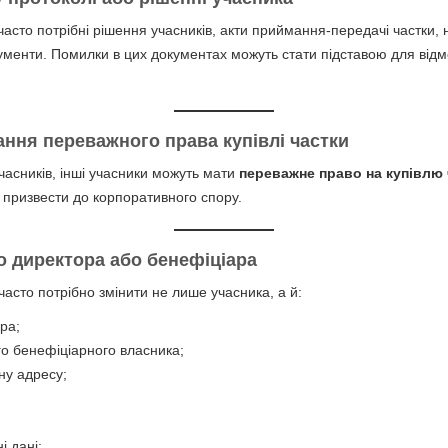
 часто потрібні рішення учасників, акти приймання-передачі частки, 
кументи. Помилки в цих документах можуть стати підставою для від
ання переважного права купівлі частки
часників, інші учасники можуть мати
переважне право на купівлю 
 призвести до корпоративного спору.
но директора або бенефіціара
асто потрібно змінити не лише учасника, а й:
ра;
го бенефіціарного власника;
ну адресу;
і дані;