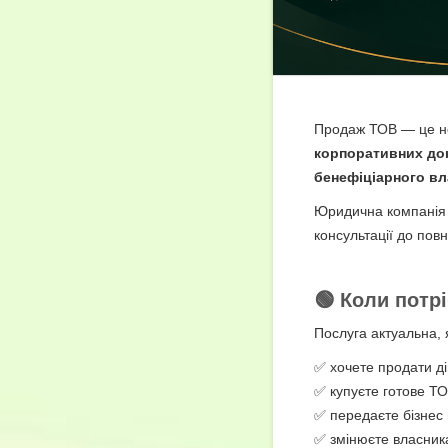
Продаж ТОВ — це не
корпоративних док
бенефіціарного вл
Юридична компані
консультації до пов
🟢 Коли потр
Послуга актуальна, 
✅ хочете продати д
✅ купуєте готове ТО
✅ передаєте бізнес 
✅ змінюєте власника