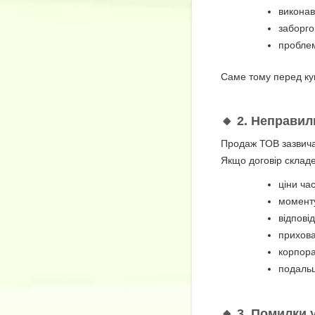
викона
заборго
проблем
Саме тому перед к
🔸 2. Неправи
Продаж ТОВ зазвич
Якщо договір склад
ціни час
моменту
відпові
прихова
корпора
подальш
🔸 3. Помилки 