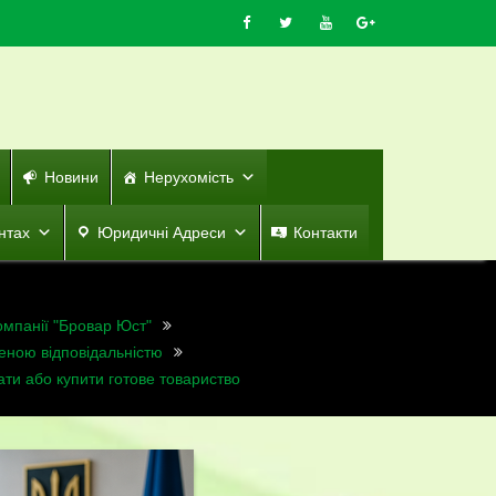
Новини
Нерухомість
нтах
Юридичні Адреси
Контакти
омпанії "Бровар Юст"
еною відповідальністю
ти або купити готове товариство