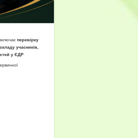
 включає
перевірку
складу учасників,
стей у ЄДР
.
первинної