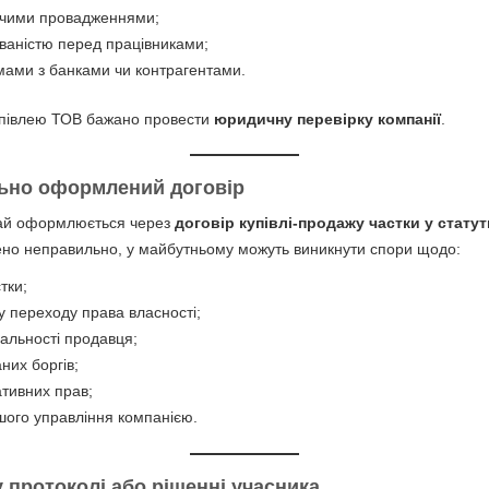
вчими провадженнями;
ваністю перед працівниками;
ами з банками чи контрагентами.
упівлею ТОВ бажано провести
юридичну перевірку компанії
.
льно оформлений договір
ай оформлюється через
договір купівлі-продажу частки у статут
ено неправильно, у майбутньому можуть виникнути спори щодо:
тки;
 переходу права власності;
дальності продавця;
них боргів;
тивних прав;
ого управління компанією.
у протоколі або рішенні учасника