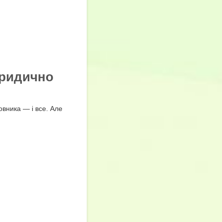
юридично
вника — і все. Але