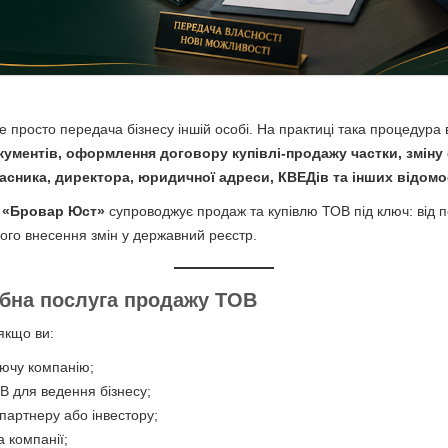
 просто передача бізнесу іншій особі. На практиці така процедура
ументів, оформлення договору купівлі-продажу частки, зміну 
асника, директора, юридичної адреси, КВЕДів та інших відомо
я
«Бровар Юст»
супроводжує продаж та купівлю ТОВ під ключ: від 
ного внесення змін у державний реєстр.
ібна послуга продажу ТОВ
якщо ви:
іючу компанію;
В для ведення бізнесу;
партнеру або інвестору;
 компанії;