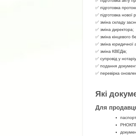
✅ підготовка акту п
✅ підготовка проток
✅ підготовка нової р
✅ зміна складу засн
✅ зміна директора;
✅ зміна кінцевого б
✅ зміна юридичної 
✅ зміна КВЕДів;
✅ супровід у нотаріу
✅ подання документі
✅ перевірка оновле
Які докум
Для продавц
паспорт
РНОКП
докумен