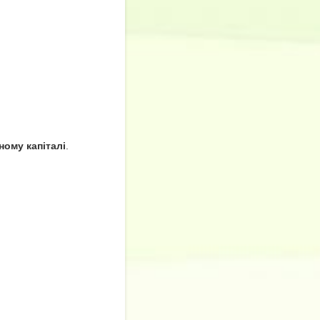
ному капіталі
.