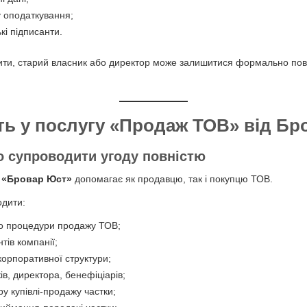
 оподаткування;
кі підписанти.
ити, старий власник або директор може залишитися формально пов’
ь у послугу «Продаж ТОВ» від Бр
 супроводити угоду повністю
я
«Бровар Юст»
допомагає як продавцю, так і покупцю ТОВ.
одити:
о процедури продажу ТОВ;
тів компанії;
 корпоративної структури;
ів, директора, бенефіціарів;
ру купівлі-продажу частки;