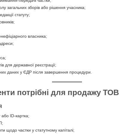
риймання-передачі частки;
олу загальних зборів або рішення учасника;
едакції статуту;
овників;
енефіціарного власника;
адреси;
са;
в для державної реєстрації;
них даних у ЄДР після завершення процедури.
енти потрібні для продажу ТОВ
я
 або ID-картка;
П;
ти щодо частки у статутному капіталі;