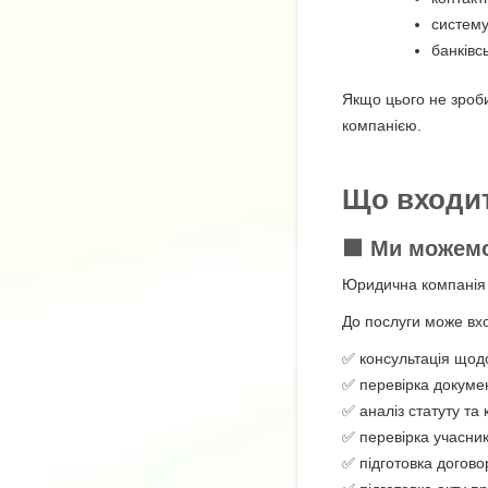
систему
банківсь
Якщо цього не зроб
компанією.
Що входит
🟩 Ми можемо
Юридична компані
До послуги може вх
✅ консультація щод
✅ перевірка докумен
✅ аналіз статуту та
✅ перевірка учасник
✅ підготовка догово