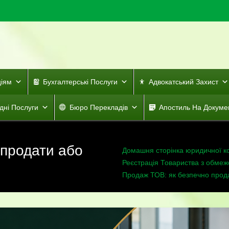
ціям
Бухгалтерські Послуги
Адвокатський Захист
дні Послуги
Бюро Перекладів
Апостиль На Докуме
 продати або
Домашня сторінка юридичної к
Реєстрація Товариства з обмеж
Продаж ТОВ: як безпечно прода