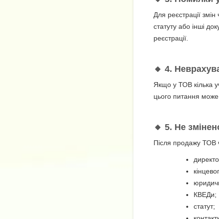
Для реєстрації змін
статуту або інші до
реєстрації.
🔸 4. Неврахув
Якщо у ТОВ кілька у
цього питання може
🔸 5. Не зміне
Після продажу ТОВ ч
директо
кінцево
юридич
КВЕДи;
статут;
контактн