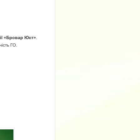
ії «Бровар Юст»
.
ість ГО.