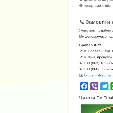
🟢 працюємо з клієнт
📞 Замовити 
Якщо вам потрібно з
Ми допоможемо підг
Бровар Юст
📍 м. Бровари, вул. 
📍 м. Київ, провулок
📞 +38 (063) 109-39
📞 +38 (066) 596-76
✉️
brovarjust@gmail
F
Vi
a
b
e
Читати По Темі
c
er
e
e
g