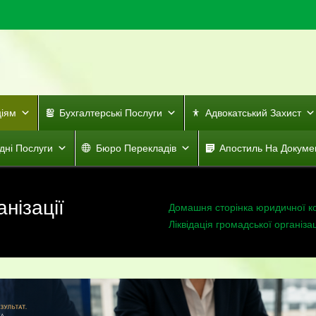
ціям
Бухгалтерські Послуги
Адвокатський Захист
дні Послуги
Бюро Перекладів
Апостиль На Докуме
анізації
Домашня сторінка юридичної к
Ліквідація громадської організац