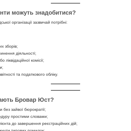
енти можуть знадобитися?
дської організації зазвичай потрібні:
их зборів;
инення діяльності;
бо ліквідаційної комісії;
и;
ітності та податкового обліку.
ають Бровар Юст?
и без зайвої бюрократії;
едуру простими словами;
ієнта до завершення реєстраційних дій;
кнути типових помилок;