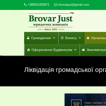
Skip
+380631093971
brovarjust@gmail.com
to
content
Громадянам
Бізнесу
Організа
Оформлення Будівництва
Землевпоря
Ліквідація громадської орг