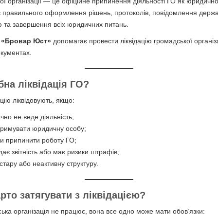
кої організації — це офіційне припинення діяльності ГО як юридично
 правильного оформлення рішень, протоколів, повідомлення держа
ю та завершення всіх юридичних питань.
я
«Бровар Юст»
допомагає провести ліквідацію громадської організа
окументах.
бна ліквідація ГО?
цію ліквідовують, якщо:
чно не веде діяльність;
тримувати юридичну особу;
ли припинити роботу ГО;
дає звітність або має ризики штрафів;
 стару або неактивну структуру.
арто затягувати з ліквідацією?
ька організація не працює, вона все одно може мати обов’язки: