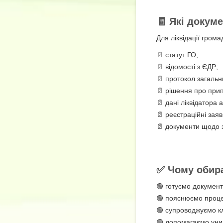
🧾 Які докум
Для ліквідації грома
📄 статут ГО;
📄 відомості з ЄДР;
📄 протокол загальн
📄 рішення про прип
📄 дані ліквідатора а
📄 реєстраційні заяв
📄 документи щодо зв
✅ Чому обир
🟢 готуємо документ
🟢 пояснюємо проц
🟢 супроводжуємо кл
🟢 допомагаємо уни