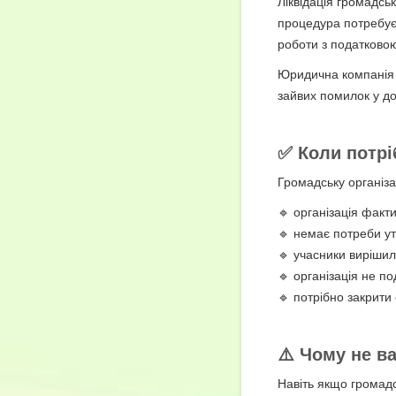
Ліквідація громадсь
процедура потребує
роботи з податково
Юридична компані
зайвих помилок у д
✅ Коли потрі
Громадську організа
🔹 організація факти
🔹 немає потреби у
🔹 учасники виріши
🔹 організація не по
🔹 потрібно закрити
⚠️ Чому не в
Навіть якщо громадс