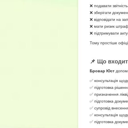
❌ подавати звітність
❌ зберігати докумен
❌ відповідати на за
❌ мати ризик штрафі
❌ підтримувати акту
Тому простіше офіці
📌 Що входит
Бровар Юст
допома
✅ консультація щодо
✅ підготовка рішенн
✅ призначення ліквід
✅ підготовка докуме
✅ супровід внесенн
✅ консультація щодо
✅ підготовка докум