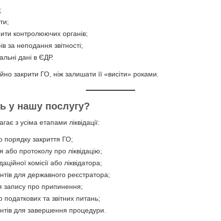
;
ти;
пити контролюючих органів;
в за неподання звітності;
альні дані в ЄДР.
йно закрити ГО, ніж залишати її «висіти» роками.
ь у нашу послугу?
гає з усіма етапами ліквідації:
 порядку закриття ГО;
я або протоколу про ліквідацію;
аційної комісії або ліквідатора;
нтів для державного реєстратора;
я запису про припинення;
 податкових та звітних питань;
ентів для завершення процедури.