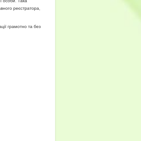
ї особи. Така
вного реєстратора,
ції грамотно та без