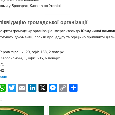
ами у Броварах, Києві та по Україні.
ліквідацію громадської організації
акрити громадську організацію, звертайтесь до
Юридичної компан
отувати документи, пройти процедуру та офіційно припинити діяльн
Героїв України, 20, офіс 153, 2 поверх
 Херсонський, 1, офіс 605, 6 поверх
-71
-42
.com
T
W
T
E
Li
X
M
C
П
l
h
wi
m
n
e
o
о
:
at
tt
ail
k
ss
p
ді
r
s
er
e
e
y
л