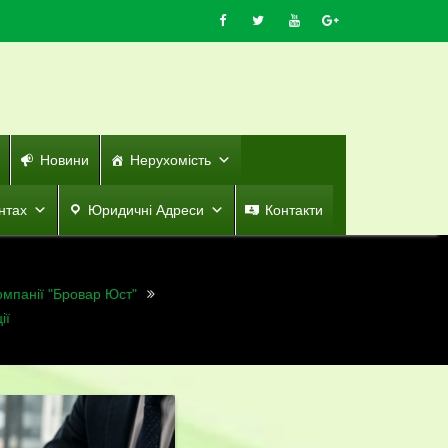
Новини
Нерухомість
нтах
Юридичні Адреси
Контакти
омпанії "Бровар Юст"
ії