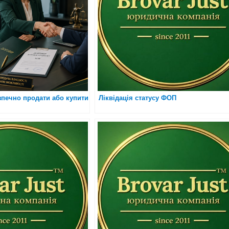
зпечно продати або купити
Ліквідація статусу ФОП