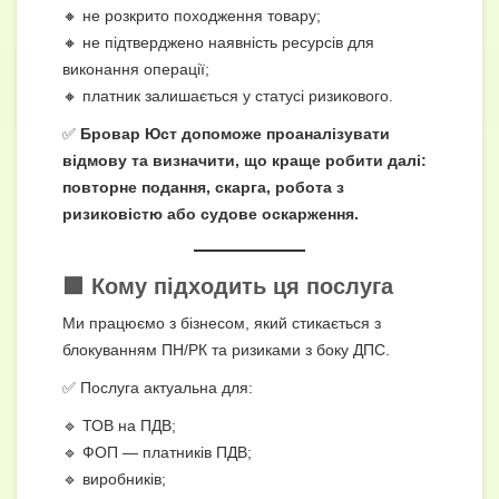
🔸 не розкрито походження товару;
🔸 не підтверджено наявність ресурсів для
виконання операції;
🔸 платник залишається у статусі ризикового.
✅
Бровар Юст допоможе проаналізувати
відмову та визначити, що краще робити далі:
повторне подання, скарга, робота з
ризиковістю або судове оскарження.
🟩 Кому підходить ця послуга
Ми працюємо з бізнесом, який стикається з
блокуванням ПН/РК та ризиками з боку ДПС.
✅ Послуга актуальна для:
🔹 ТОВ на ПДВ;
🔹 ФОП — платників ПДВ;
🔹 виробників;