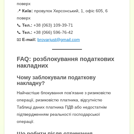
поверх
📍
Київ:
провулок Херсонський, 1, офіс 605, 6
поверх
📞
Тел.:
+38 (063) 109-39-71
📞
Тел.:
+38 (066) 596-76-42
📧
E-mail:
brovarjust@gmail.com
FAQ: розблокування податкових
накладних
Чому заблокували податкову
накладну?
Найчастіше блокування пов’язане з ризиковістю
операції, ризиковістю платника, відсутністю
Таблиці даних платника ПДВ або недостатнім
підтвердженням реальності господарської
операції.
Що робити після отримання