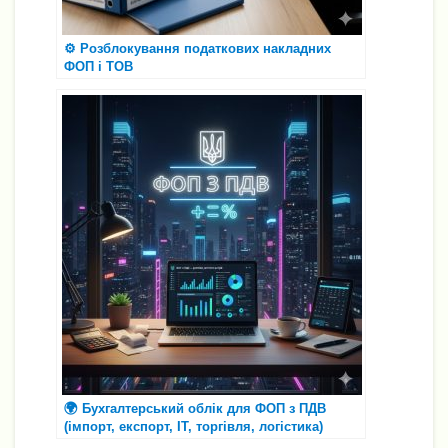
⚙️ Розблокування податкових накладних
ФОП і ТОВ
🌍 Бухгалтерський облік для ФОП з ПДВ
(імпорт, експорт, ІТ, торгівля, логістика)