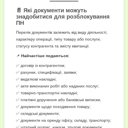
📄 Які документи можуть
знадобитися для розблокування
ПН
Перелік документів залежить від виду діяльності,
характеру операції, типу товару або послуги,
статусу контрагента та змісту квитанції.
📌
Найчастіше подаються:
✅ договір із контрагентом;
✅ рахунки, специфікації, заявки;
✅ видаткові накладні;
✅ акти виконаних робіт або наданих послуг;
✅ товарно-транспортні накладні;
✅ платіжні доручення або банківські виписки;
✅ документи щодо походження товару;
✅ складські документи;
✅ документи на оренду офісу, складу, транспорту;
✅ штатний розпис, накази, трудові документи;