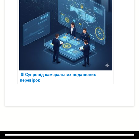
🧾 Супровід камеральних податкових
перевірок