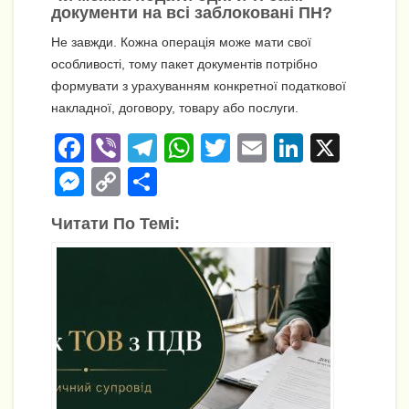
документи на всі заблоковані ПН?
Не завжди. Кожна операція може мати свої
особливості, тому пакет документів потрібно
формувати з урахуванням конкретної податкової
накладної, договору, товару або послуги.
F
Vi
T
W
T
E
Li
X
a
b
el
h
wi
m
n
M
C
П
c
er
e
at
tt
ail
k
e
o
о
Читати По Темі:
e
gr
s
er
e
ss
p
ді
b
a
A
dI
e
y
л
o
m
p
n
n
Li
и
o
p
g
n
т
k
er
k
и
с