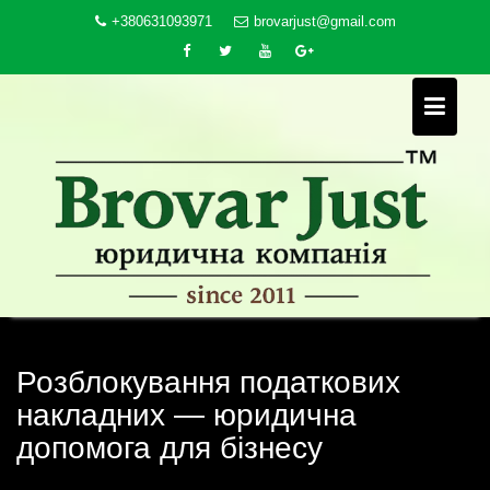
Skip
+380631093971
brovarjust@gmail.com
to
content
Розблокування податкових
накладних — юридична
допомога для бізнесу