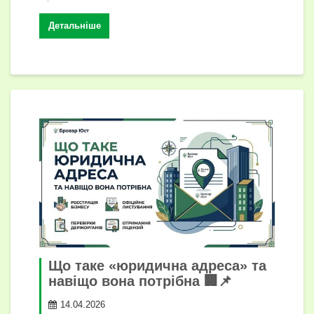
o
p
g
n
т
k
er
k
и
Детальніше
с
я
Що таке «юридична адреса» та
навіщо вона потрібна 🏢📌
14.04.2026