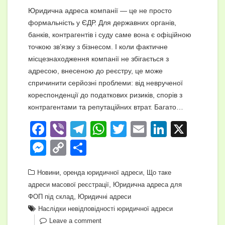
Юридична адреса компанії — це не просто
формальність у ЄДР. Для державних органів,
банків, контрагентів і суду саме вона є офіційною
точкою зв’язку з бізнесом. І коли фактичне
місцезнаходження компанії не збігається з
адресою, внесеною до реєстру, це може
спричинити серйозні проблеми: від неврученої
кореспонденції до податкових ризиків, спорів з
контрагентами та репутаційних втрат. Багато…
F
Vi
T
W
T
E
Li
X
a
b
el
h
wi
m
n
M
C
П
c
er
e
at
tt
ail
k
e
o
о
e
,
gr
s
er
,
e
Новини
оренда юридичної адреси
Що таке
ss
p
ді
,
адреси масової реєстрації
Юридична адреса для
b
a
A
dI
e
y
л
,
ФОП під склад
Юридичні адреси
o
m
p
n
n
Li
и
Наслідки невідповідності юридичної адреси
Leave a comment