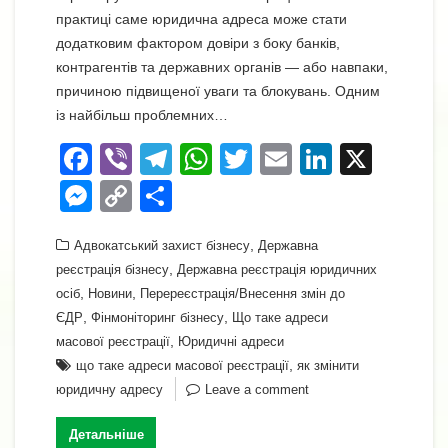
практиці саме юридична адреса може стати
додатковим фактором довіри з боку банків,
контрагентів та державних органів — або навпаки,
причиною підвищеної уваги та блокувань. Одним
із найбільш проблемних…
F
Vi
T
W
T
E
Li
X
a
b
el
h
wi
m
n
M
C
П
c
er
e
at
tt
ail
k
e
o
о
e
gr
s
,
er
e
Адвокатський захист бізнесу
Державна
ss
p
ді
,
реєстрація бізнесу
Державна реєстрація юридичних
b
a
A
dI
e
y
л
,
,
осіб
Новини
Перереєстрація/Внесення змін до
o
m
p
n
n
Li
и
,
,
ЄДР
Фінмоніторинг бізнесу
Що таке адреси
o
,
p
масової реєстрації
Юридичні адреси
g
n
т
,
що таке адреси масової реєстрації
як змінити
k
er
k
и
юридичну адресу
Leave a comment
с
Детальніше