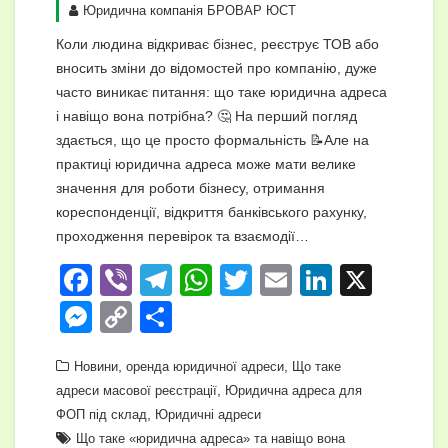
Юридична компанія БРОВАР ЮСТ
Коли людина відкриває бізнес, реєструє ТОВ або
вносить зміни до відомостей про компанію, дуже
часто виникає питання: що таке юридична адреса
і навіщо вона потрібна? 🤔 На перший погляд
здається, що це просто формальність 📝Але на
практиці юридична адреса може мати велике
значення для роботи бізнесу, отримання
кореспонденції, відкриття банківського рахунку,
проходження перевірок та взаємодії…
F
Vi
T
W
T
E
Li
X
a
b
el
h
wi
m
n
M
C
П
c
er
e
at
tt
ail
k
e
o
о
e
,
gr
s
er
,
e
Новини
оренда юридичної адреси
Що таке
ss
p
ді
,
адреси масової реєстрації
Юридична адреса для
b
a
A
dI
e
y
л
,
ФОП під склад
Юридичні адреси
o
m
p
n
n
Li
и
Що таке «юридична адреса» та навіщо вона