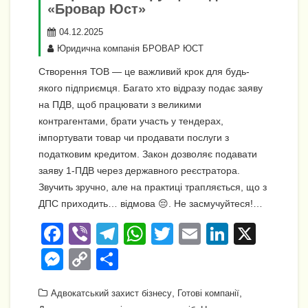
«Бровар Юст»
04.12.2025
Юридична компанія БРОВАР ЮСТ
Створення ТОВ — це важливий крок для будь-
якого підприємця. Багато хто відразу подає заяву
на ПДВ, щоб працювати з великими
контрагентами, брати участь у тендерах,
імпортувати товар чи продавати послуги з
податковим кредитом. Закон дозволяє подавати
заяву 1-ПДВ через державного реєстратора.
Звучить зручно, але на практиці трапляється, що з
ДПС приходить… відмова 😔. Не засмучуйтеся!…
F
Vi
T
W
T
E
Li
X
a
b
el
h
wi
m
n
M
C
П
c
er
e
at
tt
ail
k
e
o
о
e
gr
s
,
er
e
,
Адвокатський захист бізнесу
Готові компанії
ss
p
ді