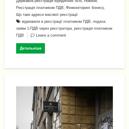
,
,
Державна реєстрація юридичних осіб
Новини
b
a
A
dI
e
y
л
,
,
Реєстрація платником ПДВ
Фінмоніторинг бізнесу
o
m
p
n
n
Li
и
Що таке адреси масової реєстрації
o
p
,
відмовили в реєстрації платником ПДВ
подача
g
n
т
,
заяви 1-ПДВ через реєстратора
реєстрація платником
k
er
k
и
ПДВ
Leave a comment
с
Детальніше
я