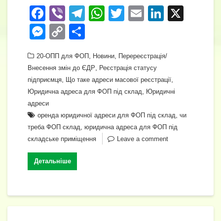
F
Vi
T
W
T
E
Li
X
a
b
el
h
wi
m
n
M
C
П
c
er
e
at
tt
ail
k
e
o
о
e
gr
,
s
,
er
e
20-ОПП для ФОП
Новини
Перереєстрація/
ss
p
ді
,
Внесення змін до ЄДР
Реєстрація статусу
b
a
A
dI
e
y
л
,
,
підприємця
Що таке адреси масової реєстрації
o
m
p
n
n
Li
и
,
Юридична адреса для ФОП під склад
Юридичні
o
p
адреси
g
n
т
,
оренда юридичної адреси для ФОП під склад
чи
k
er
k
и
,
треба ФОП склад
юридична адреса для ФОП під
с
складське приміщення
Leave a comment
я
Детальніше