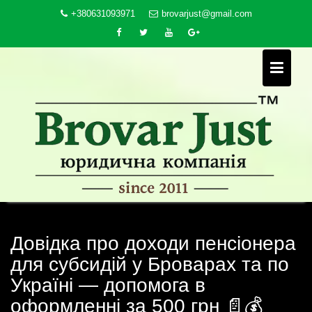
Skip
+380631093971
brovarjust@gmail.com
to
content
Довідка про доходи пенсіонера
для субсидій у Броварах та по
Україні — допомога в
оформленні за 500 грн 📄💰