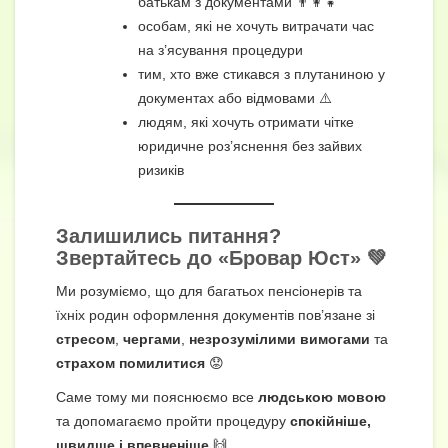
батькам з документами 👨‍👩‍👧
особам, які не хочуть витрачати час
на з’ясування процедури
тим, хто вже стикався з плутаниною у
документах або відмовами ⚠️
людям, які хочуть отримати чітке
юридичне роз’яснення без зайвих
ризиків
Залишились питання?
Звертайтесь до «Бровар Юст» 💚
Ми розуміємо, що для багатьох пенсіонерів та
їхніх родин оформлення документів пов’язане зі
стресом
,
чергами
,
незрозумілими вимогами
та
страхом помилитися
😟
Саме тому ми пояснюємо все
людською мовою
та допомагаємо пройти процедуру
спокійніше,
швидше і впевненіше
🙌