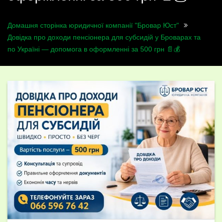
Домашня сторінка юридичної компанії "Бровар Юст"
Довідка про доходи пенсіонера для субсидій у Броварах та
по Україні — допомога в оформленні за 500 грн 📄💰