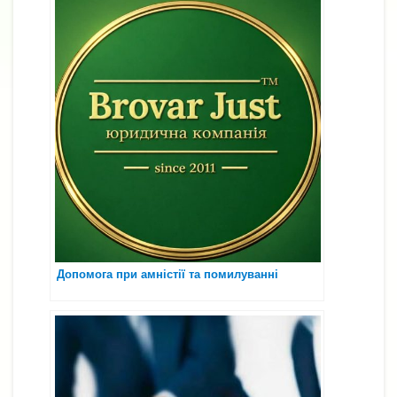
Допомога при амністії та помилуванні