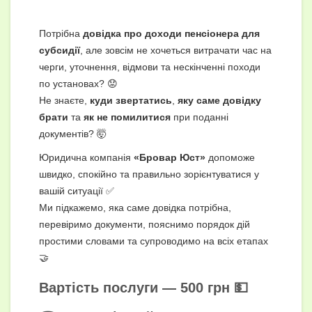
Потрібна
довідка про доходи пенсіонера для
субсидії
, але зовсім не хочеться витрачати час на
черги, уточнення, відмови та нескінченні походи
по установах? 😟
Не знаєте,
куди звертатись
,
яку саме довідку
брати
та
як не помилитися
при поданні
документів? 🤯
Юридична компанія
«Бровар Юст»
допоможе
швидко, спокійно та правильно зорієнтуватися у
вашій ситуації ✅
Ми підкажемо, яка саме довідка потрібна,
перевіримо документи, пояснимо порядок дій
простими словами та супроводимо на всіх етапах
🤝
Вартість послуги —
500 грн
💵