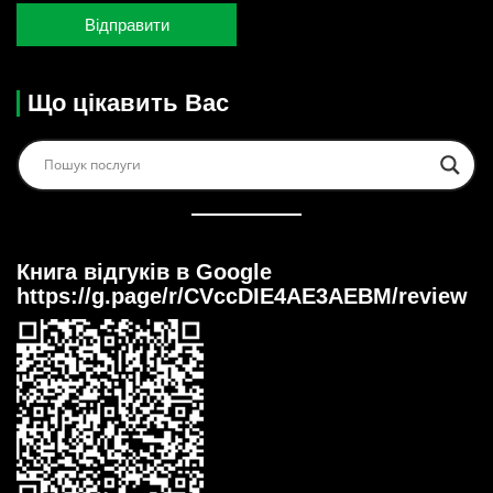
Що цікавить Вас
Книга відгуків в Google
https://g.page/r/CVccDIE4AE3AEBM/review