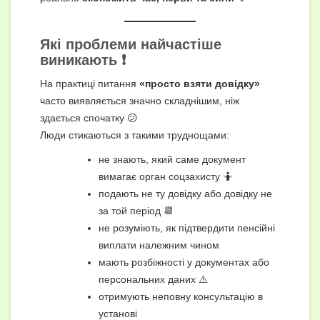
Які проблеми найчастіше
виникають ❗
На практиці питання
«просто взяти довідку»
часто виявляється значно складнішим, ніж
здається спочатку 😕
Люди стикаються з такими труднощами:
не знають, який саме документ
вимагає орган соцзахисту 🤷
подають не ту довідку або довідку не
за той період 📆
не розуміють, як підтвердити пенсійні
виплати належним чином
мають розбіжності у документах або
персональних даних ⚠️
отримують неповну консультацію в
установі