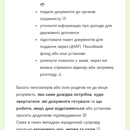
💳
подати документи до органів
соцзахисту 📑
уточнити інформацію про доходи для
державної допомоги
підготувати пакет документів для
подання через ЦНАП, Пенсійний
фонд або інші установи
уникнути помилок у заяві, через які
можна отримати відмову або затримку
розгляду ⚠️
Багато пенсіонерів або їхніх родичів не до кінця
розуміють,
яка саме довідка потрібна
,
куди
звертатися
,
які документи готувати
та
що
робити, якщо дані відрізняються
або установа
просить додаткове підтвердження 😣
Саме в таких випадках юридичний супровід
реально
економить час, нерви та сили
💡