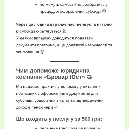
не можуть самостійно розібратись у
процедурі оформлення субсидії 😓
Через це людина
втрачає час
,
нервує
, а питання
із субсидією затягується ⏳
У деяких випадках доводиться подавати
документи повторно, а це додаткові незручності та
хвилювання 😔
Чим допоможе юридична
компанія «Бровар Юст» 🤝
Ми надаємо практичну допомогу у питаннях,
пов’язаних з оформленням документів для
субсидій, соціальних виплат та підтвердження
доходів пенсіонерів ✅
Що входить у послугу за 500 грн:
первинна консультація по вашій