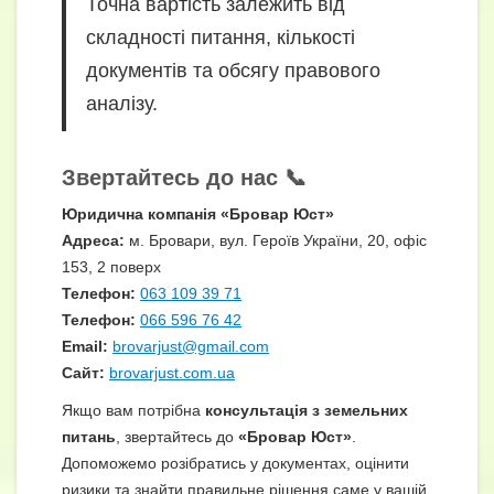
Точна вартість залежить від
складності питання, кількості
документів та обсягу правового
аналізу.
Звертайтесь до нас 📞
Юридична компанія «Бровар Юст»
Адреса:
м. Бровари, вул. Героїв України, 20, офіс
153, 2 поверх
Телефон:
063 109 39 71
Телефон:
066 596 76 42
Email:
brovarjust@gmail.com
Сайт:
brovarjust.com.ua
Якщо вам потрібна
консультація з земельних
питань
, звертайтесь до
«Бровар Юст»
.
Допоможемо розібратись у документах, оцінити
ризики та знайти правильне рішення саме у вашій