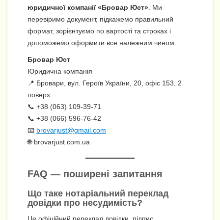
юридичної компанії «Бровар Юст»
. Ми
перевіримо документ, підкажемо правильний
формат, зорієнтуємо по вартості та строках і
допоможемо оформити все належним чином.
Бровар Юст
Юридична компанія
📍 Бровари, вул. Героїв України, 20, офіс 153, 2
поверх
📞 +38 (063) 109-39-71
📞 +38 (066) 596-76-42
📧
brovarjust@gmail.com
🌐 brovarjust.com.ua
FAQ — поширені запитання
Що таке нотаріальний переклад
довідки про несудимість?
Це офіційний переклад довідки, підпис