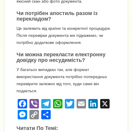
якісний скан або фото документа.
Чи потрібен апостиль разом із
перекладом?
Це залежить від країни та конкретної процедури.
Після перевірки документа ми підкажемо, чи
потрібно додаткове оформлення.
Чи можна перекласти електронну
довідку про несудимість?
У багатьох випадках так, але формат
використання документа потрібно попередньо
перевірити залежно від того, куди саме він
подається.
F
Vi
T
W
T
E
Li
X
a
b
el
h
wi
m
n
M
C
П
c
er
e
at
tt
ail
k
e
o
о
Читати По Темі:
e
gr
s
er
e