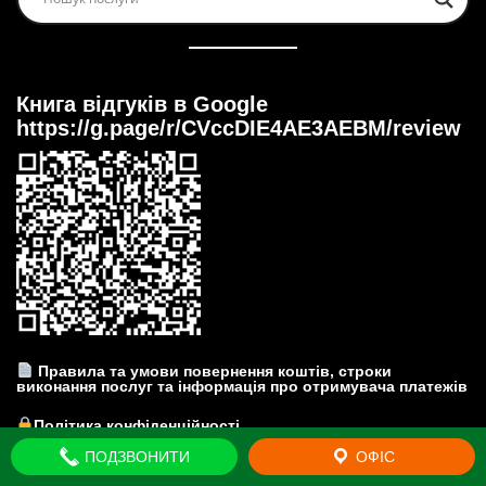
Книга відгуків в Google
https://g.page/r/CVccDIE4AE3AEBM/review
Правила та умови повернення коштів, строки
виконання послуг та інформація про отримувача платежів
Політика конфіденційності
ПОДЗВОНИТИ
ОФІС
Прайс-лист на юридичні послуги