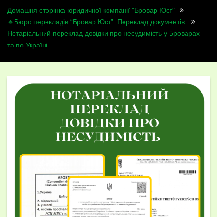
Домашня сторінка юридичної компанії "Бровар Юст"
🔹Бюро перекладів “Бровар Юст”. Переклад документів.
Нотаріальний переклад довідки про несудимість у Броварах
та по Україні