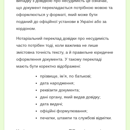
випадку з довідкою про несудимість це означає,
що документ перекладається потрібною мовою та
оформлюється у форматі, який може бути
поданий до офіційної установи в Україні або за
кордоном.
Нотаріальний переклад довідки про несудимість
часто потрібен тоді, коли важлива не лише
змістовна точність тексту, а й правильне юридичне
оформлення документа. У такому перекладі
мають бути коректно відображені:
прізвище, ім’я, по батькові;
дата народження;
реквізити документа;
дані органу, який видав довідку;
дата видачі;
офіційні формулювання;
печатки, штампи та службові відмітки.