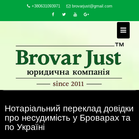
Skip
+380631093971
brovarjust@gmail.com
to
content
Нотаріальний переклад довідки
про несудимість у Броварах та
по Україні