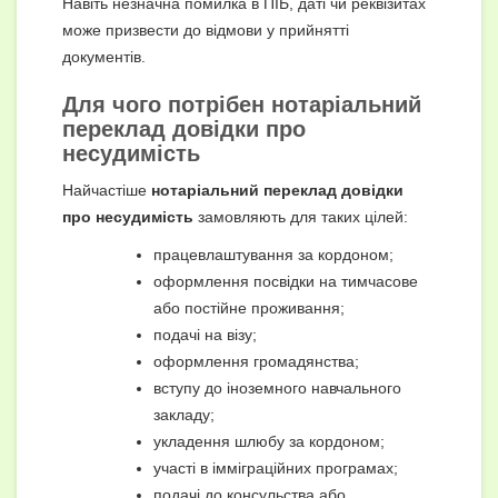
Навіть незначна помилка в ПІБ, даті чи реквізитах
може призвести до відмови у прийнятті
документів.
Для чого потрібен нотаріальний
переклад довідки про
несудимість
Найчастіше
нотаріальний переклад довідки
про несудимість
замовляють для таких цілей:
працевлаштування за кордоном;
оформлення посвідки на тимчасове
або постійне проживання;
подачі на візу;
оформлення громадянства;
вступу до іноземного навчального
закладу;
укладення шлюбу за кордоном;
участі в імміграційних програмах;
подачі до консульства або