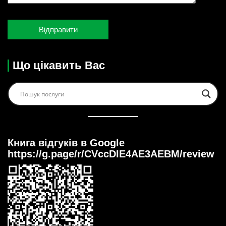
Що цікавить Вас
Книга відгуків в Google
https://g.page/r/CVccDIE4AE3AEBM/review