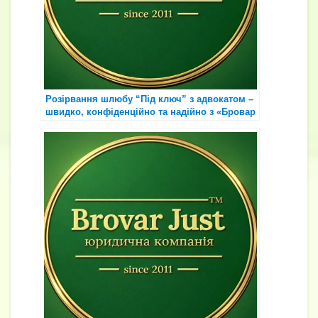
Розірвання шлюбу “Під ключ” з адвокатом –
швидко, конфіденційно та надійно з «Бровар
Юст»