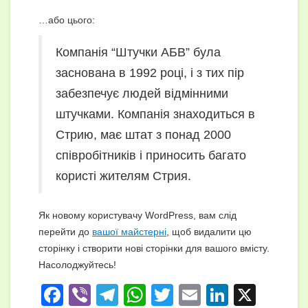
…або цього:
Компанія “Штучки АБВ” була
заснована в 1992 році, і з тих пір
забезпечує людей відмінними
штучками. Компанія знаходиться в
Стрию, має штат з понад 2000
співробітників і приносить багато
користі жителям Стрия.
Як новому користувачу WordPress, вам слід
перейти до
вашої майстерні
, щоб видалити цю
сторінку і створити нові сторінки для вашого вмісту.
Насолоджуйтесь!
F
Vi
T
W
T
E
Li
X