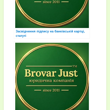
Засвідчення підпису на банківській картці,
статуті