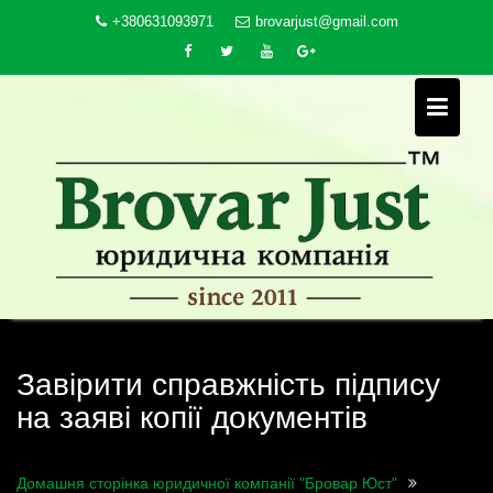
Skip
+380631093971
brovarjust@gmail.com
to
content
Завірити справжність підпису
на заяві копії документів
Домашня сторінка юридичної компанії "Бровар Юст"