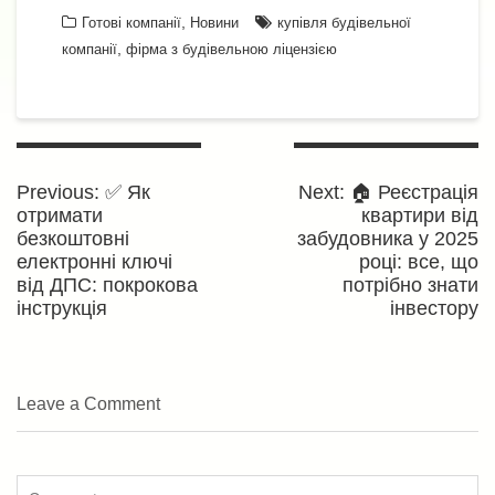
,
Готові компанії
Новини
купівля будівельної
,
компанії
фірма з будівельною ліцензією
Навігація
записів
Previous
Next
Previous:
✅ Як
Next:
🏠 Реєстрація
post:
post:
отримати
квартири від
безкоштовні
забудовника у 2025
електронні ключі
році: все, що
від ДПС: покрокова
потрібно знати
інструкція
інвестору
Leave a Comment