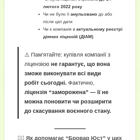
лютого 2022 року
Чи не було її
анульовано
до або
після цієї дати
Чи є компанія в
актуальному реєстрі
діючих ліцензій (ДІАМ)
⚠️ Пам’ятайте: купівля компанії з
ліцензією
не гарантує, що вона
зможе виконувати всі види
робіт сьогодні.
Фактично,
ліцензія “заморожена” — її не
можна поновити чи розширити
до скасування воєнного стану.
👨‍⚖️ Як допомагає “Бровар Юст” у цих