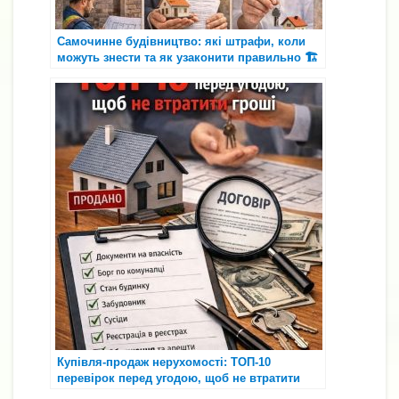
Самочинне будівництво: які штрафи, коли
можуть знести та як узаконити правильно 🏗️
⚖️
Купівля-продаж нерухомості: ТОП-10
перевірок перед угодою, щоб не втратити
гроші 🏠⚖️