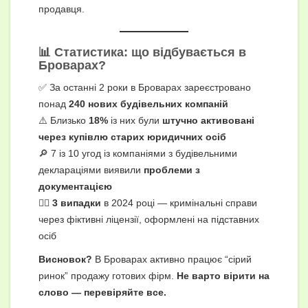
продавця.
📊 Статистика: що відбувається в
Броварах?
✅ За останні 2 роки в Броварах зареєстровано
понад
240 нових будівельних компаній
⚠️ Близько
18%
із них були
штучно активовані
через купівлю старих юридичних осіб
🔎 7 із 10 угод із компаніями з будівельними
деклараціями виявили
проблеми з
документацією
👷‍♂️
3 випадки
в 2024 році — кримінальні справи
через фіктивні ліцензії, оформлені на підставних
осіб
Висновок?
В Броварах активно працює “сірий
ринок” продажу готових фірм.
Не варто вірити на
слово — перевіряйте все.