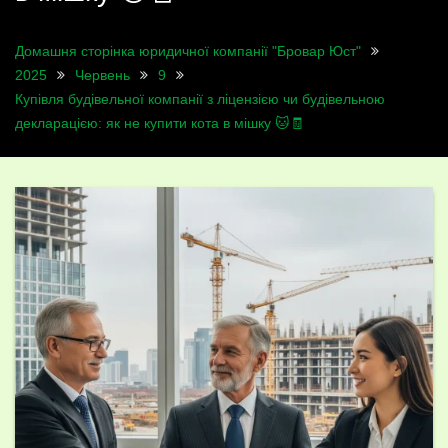
Домашня сторінка юридичної компанії "Бровар Юст"
2025
Червень
9
Купівля будівельної компанії з ліцензією чи будівельною
декларацією: як не купити кота в мішку 🐱🧾