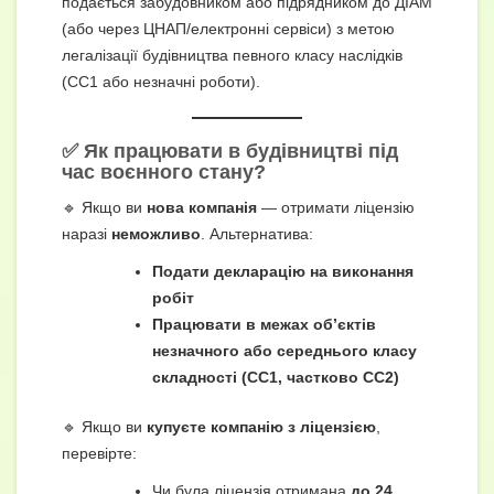
подається забудовником або підрядником до ДІАМ
(або через ЦНАП/електронні сервіси) з метою
легалізації будівництва певного класу наслідків
(СС1 або незначні роботи).
✅ Як працювати в будівництві під
час воєнного стану?
🔹 Якщо ви
нова компанія
— отримати ліцензію
наразі
неможливо
. Альтернатива:
Подати декларацію на виконання
робіт
Працювати в межах об’єктів
незначного або середнього класу
складності (СС1, частково СС2)
🔹 Якщо ви
купуєте компанію з ліцензією
,
перевірте:
Чи була ліцензія отримана
до 24