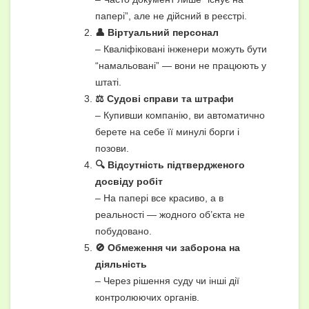
папері”, але не дійсний в реєстрі.
👤 Віртуальний персонал
– Кваліфіковані інженери можуть бути
“намальовані” — вони не працюють у
штаті.
⚖️ Судові справи та штрафи
– Купивши компанію, ви автоматично
берете на себе її минулі борги і
позови.
🔍 Відсутність підтвердженого
досвіду робіт
– На папері все красиво, а в
реальності — жодного об’єкта не
побудовано.
🚫 Обмеження чи заборона на
діяльність
– Через рішення суду чи інші дії
контролюючих органів.