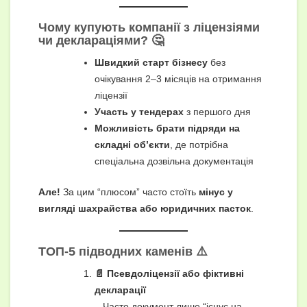
Чому купують компанії з ліцензіями
чи деклараціями? 🤔
Швидкий старт бізнесу
без
очікування 2–3 місяців на отримання
ліцензії
Участь у тендерах
з першого дня
Можливість брати підряди на
складні об’єкти
, де потрібна
спеціальна дозвільна документація
Але!
За цим “плюсом” часто стоїть
мінус у
вигляді шахрайства або юридичних пасток
.
ТОП-5 підводних каменів ⚠️
📄 Псевдоліцензії або фіктивні
декларації
– Часто документ лише “існує на