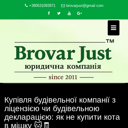
Skip
+380631093971
brovarjust@gmail.com
to
content
Купівля будівельної компанії з
ліцензією чи будівельною
декларацією: як не купити кота
в мішку 🐱🧾