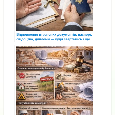
Відновлення втрачених документів: паспорт,
свідоцтва, дипломи — куди звертатись і що
робити, якщо дані “не знаходяться”