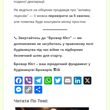
поданої декларації.
Не ведіться на обіцянки продавців про “активну
ліцензію” — її можна
перевірити за 5 хвилин
,
але помилка буде коштувати місяці простою.
📞
Звертайтесь до “Бровар Юст” — ми
допоможемо не загубитись у правовому полі
будівництва під час війни та підберемо
безпечний шлях для старту.
Бровар Юст – ваш юридичний фундамент у
будівництві Броварів 🏗️⚖️
F
Vi
T
W
T
E
Li
X
a
b
el
h
wi
m
n
M
C
П
c
er
e
at
tt
ail
k
e
o
о
Читати По Темі:
e
gr
s
er
e
ss
p
ді