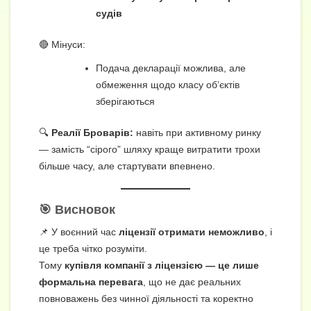
судів
🔴 Мінуси:
Подача декларації можлива, але
обмеження щодо класу об’єктів
зберігаються
🔍
Реалії Броварів:
навіть при активному ринку
— замість “сірого” шляху краще витратити трохи
більше часу, але стартувати впевнено.
🎯 Висновок
📌 У воєнний час
ліцензії отримати неможливо
, і
це треба чітко розуміти.
Тому
купівля компанії з ліцензією — це лише
формальна перевага
, що не дає реальних
повноважень без чинної діяльності та коректно