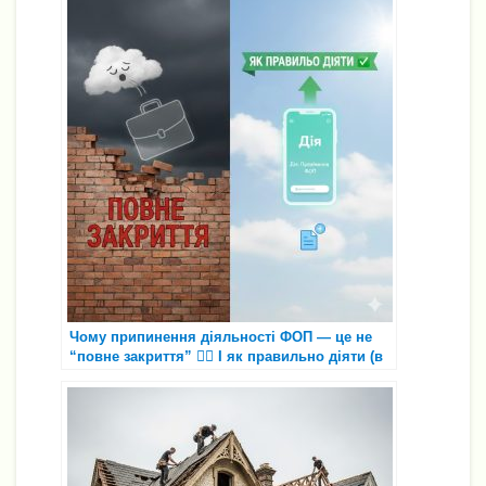
Чому припинення діяльності ФОП — це не
“повне закриття” 😮‍💨 І як правильно діяти (в
т.ч. через «Дію») ✅