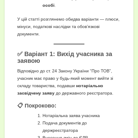
особі
.
У цій статті розглянемо обидва варіанти — плюси,
мінуси, податкові наслідки та обов’язкові
документи.
✅ Варіант 1: Вихід учасника за
заявою
Відповідно до ст. 24 Закону України “Про ТОВ”,
учасник має право у будь-який момент вийти зі
складу товариства, подавши
нотаріально
засвідчену заяву
до державного реєстратора.
📋 Покроково:
Нотаріальна заява учасника
Подача документів до
держреєстратора
Внесення змін до ЄДР