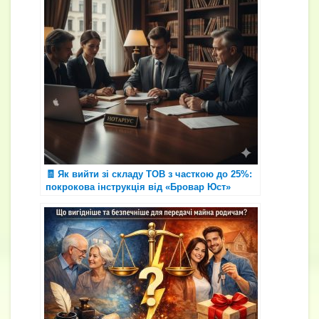
o
p
g
n
т
k
er
k
и
с
я
🧾 Як вийти зі складу ТОВ з часткою до 25%:
покрокова інструкція від «Бровар Юст»