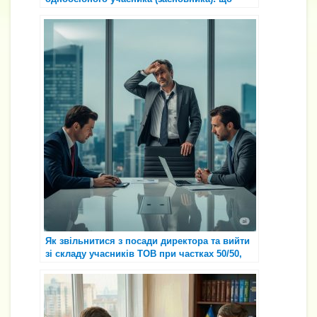
робити, якщо “висить” роками
Як звільнитися з посади директора та вийти
зі складу учасників ТОВ при частках 50/50,
якщо інший учасник блокує збори