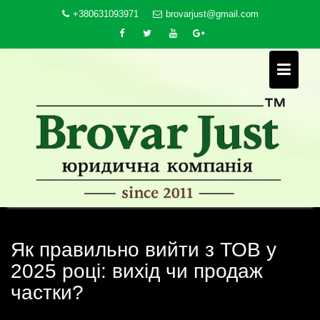
Skip
+380631093971
brovarjust@gmail.com
to
content
Як правильно вийти з ТОВ у
2025 році: вихід чи продаж
частки?