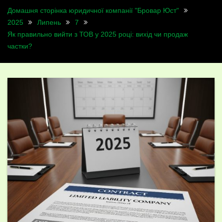
Домашня сторінка юридичної компанії "Бровар Юст"
2025
Липень
7
Як правильно вийти з ТОВ у 2025 році: вихід чи продаж
частки?