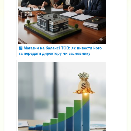
🏪 Магазин на балансі ТОВ: як вивести його
та передати директору чи засновнику