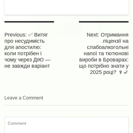
Навігація
записів
Previous
Next
Previous:
✅ Витяг
Next:
Отримання
post:
post:
про несудимість
ліцензії на
для апостилю:
слабоалкогольні
коли потрібен і
напої та тютюнові
чому через ДІЮ —
вироби в Броварах:
не завжди варіант
що потрібно знати у
2025 році? 🍷🚬
Leave a Comment