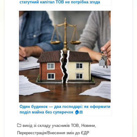
статутний капітал ТОВ не потрібна згода
одного з подружжя 😌⚖️
Один будинок — два господарі: як оформити
поділ майна без суперечок 🏠⚖️
,
,
вихід зі складу учасників ТОВ
Новини
Перереєстрація/Внесення змін до ЄДР