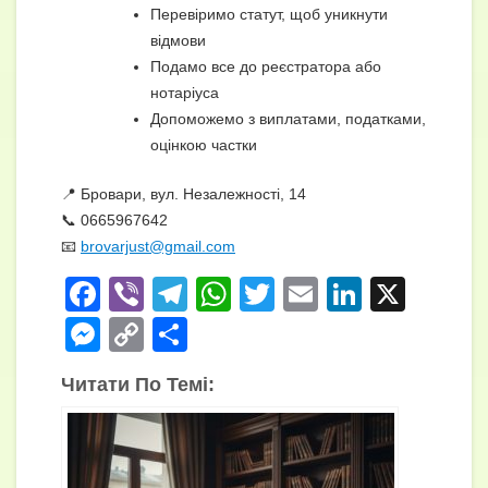
Перевіримо статут, щоб уникнути
відмови
Подамо все до реєстратора або
нотаріуса
Допоможемо з виплатами, податками,
оцінкою частки
📍 Бровари, вул. Незалежності, 14
📞 0665967642
📧
brovarjust@gmail.com
F
Vi
T
W
T
E
Li
X
a
b
el
h
wi
m
n
M
C
П
c
er
e
at
tt
ail
k
e
o
о
Читати По Темі:
e
gr
s
er
e
ss
p
ді
b
a
A
dI
e
y
л
o
m
p
n
n
Li
и