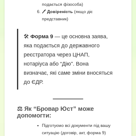
подається фізособа)
🖊️
Довіреність
(якщо діє
представник)
🛠️
Форма 9
— це основна заява,
яка подається до державного
реєстратора через ЦНАП,
нотаріуса або “Дію”. Вона
визначає, які саме зміни вносяться
до ЄДР.
⚖️ Як “Бровар Юст” може
допомогти:
Підготуємо всі документи під вашу
ситуацію (договір, акт, форма 9)