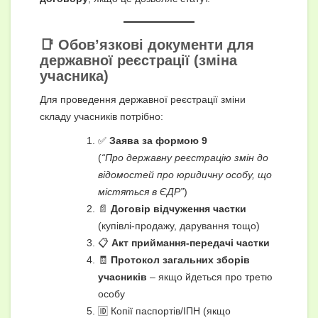
📑 Обов’язкові документи для
державної реєстрації (зміна
учасника)
Для проведення державної реєстрації зміни
складу учасників потрібно:
✅
Заява за формою 9
(
“Про державну реєстрацію змін до
відомостей про юридичну особу, що
містяться в ЄДР”
)
📄
Договір відчуження частки
(купівлі-продажу, дарування тощо)
📋
Акт приймання-передачі частки
🧾
Протокол загальних зборів
учасників
– якщо йдеться про третю
особу
🆔 Копії паспортів/ІПН (якщо