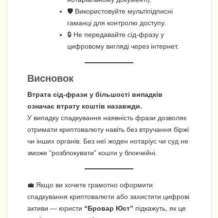
🛡 Використовуйте мультіпідписні
гаманці для контролю доступу.
🔒 Не передавайте сід-фразу у
цифровому вигляді через інтернет.
Висновок
Втрата сід-фрази у більшості випадків
означає втрату коштів назавжди.
У випадку спадкування наявність фрази дозволяє
отримати криптовалюту навіть без втручання біржі
чи інших органів. Без неї жоден нотаріус чи суд не
зможе “розблокувати” кошти у блокчейні.
💼 Якщо ви хочете грамотно оформити
спадкування криптовалюти або захистити цифрові
активи — юристи
“Бровар Юст”
підкажуть, як це