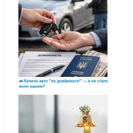
🚗 Купили авто “по довіреності” — а чи стало
воно вашим?