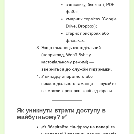
записнику, блокноті, PDF-
файлі;
хмарних сервісах (Google
Drive, Dropbox);
старих пристроях або
флешках.
Якщо гаманець кастодіальний
(наприклад, Web3 Bybit у
кастодіальному режимі) —
зверніться до служби підтримки
.
У випадку апаратного або
некостодіального гаманця — шукайте
всі можливі резервні копії сід-фрази.
Як уникнути втрати доступу в
майбутньому? ✅
✍ Зберігайте сід-фразу на
папері
та
у
металевій пластині
для захисту від