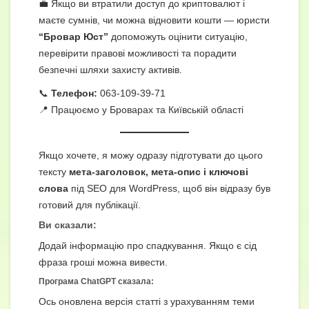
💼 Якщо ви втратили доступ до криптовалют і
маєте сумнів, чи можна відновити кошти — юристи
“Бровар Юст”
допоможуть оцінити ситуацію,
перевірити правові можливості та порадити
безпечні шляхи захисту активів.
📞
Телефон:
063-109-39-71
📍 Працюємо у Броварах та Київській області
Якщо хочете, я можу одразу підготувати до цього
тексту
мета-заголовок, мета-опис і ключові
слова
під SEO для WordPress, щоб він відразу був
готовий для публікації.
Ви сказали:
Додай інформацію про спадкування. Якщо є сід
фраза гроші можна вивести.
Програма ChatGPT сказала:
Ось оновлена версія статті з урахуванням теми