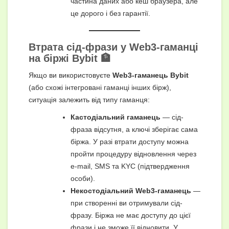
частина даних або кеш браузера, але
це дорого і без гарантії.
Втрата сід-фрази у Web3-гаманці
на біржі Bybit 🏦
Якщо ви використовуєте
Web3-гаманець Bybit
(або схожі інтегровані гаманці інших бірж),
ситуація залежить від типу гаманця:
Кастодіальний гаманець
— сід-
фраза відсутня, а ключі зберігає сама
біржа. У разі втрати доступу можна
пройти процедуру відновлення через
e-mail, SMS та KYC (підтвердження
особи).
Некостодіальний Web3-гаманець
—
при створенні ви отримували сід-
фразу. Біржа не має доступу до цієї
фрази і не зможе її відновити. У