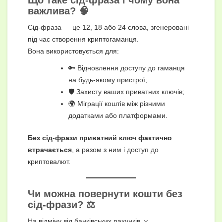
Що таке сід-фраза і чому вона
важлива? 🧠
Сід-фраза — це 12, 18 або 24 слова, згенеровані
під час створення криптогаманця.
Вона використовується для:
🔑 Відновлення доступу до гаманця
на будь-якому пристрої;
🛡 Захисту ваших приватних ключів;
🌍 Міграції коштів між різними
додатками або платформами.
Без сід-фрази приватний ключ фактично
втрачається
, а разом з ним і доступ до
криптовалют.
Чи можна повернути кошти без
сід-фрази? ⚖️
На відміну від банківських рахунків, у