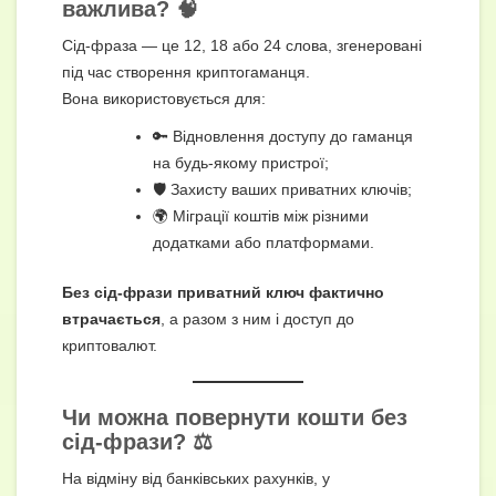
важлива? 🧠
Сід-фраза — це 12, 18 або 24 слова, згенеровані
під час створення криптогаманця.
Вона використовується для:
🔑 Відновлення доступу до гаманця
на будь-якому пристрої;
🛡 Захисту ваших приватних ключів;
🌍 Міграції коштів між різними
додатками або платформами.
Без сід-фрази приватний ключ фактично
втрачається
, а разом з ним і доступ до
криптовалют.
Чи можна повернути кошти без
сід-фрази? ⚖️
На відміну від банківських рахунків, у