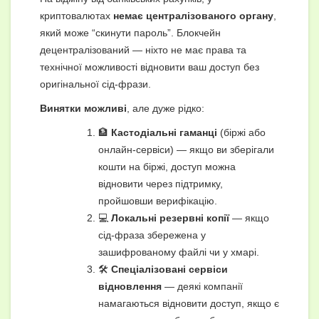
криптовалютах
немає централізованого органу
,
який може “скинути пароль”. Блокчейн
децентралізований — ніхто не має права та
технічної можливості відновити ваш доступ без
оригінальної сід-фрази.
Винятки можливі
, але дуже рідко:
🏦
Кастодіальні гаманці
(біржі або
онлайн-сервіси) — якщо ви зберігали
кошти на біржі, доступ можна
відновити через підтримку,
пройшовши верифікацію.
💻
Локальні резервні копії
— якщо
сід-фраза збережена у
зашифрованому файлі чи у хмарі.
🛠
Спеціалізовані сервіси
відновлення
— деякі компанії
намагаються відновити доступ, якщо є