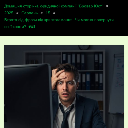
Домашня сторінка юридичної компанії "Бровар Юст"
2025
Серпень
15
Втрата сід-фрази від криптогаманця. Чи можна повернути
свої кошти? 💰🔐