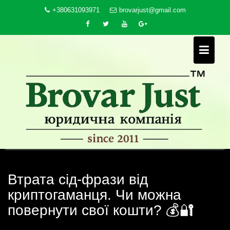
Skip
+380631093971
brovarjust@gmail.com
to
content
Втрата сід-фрази від
криптогаманця. Чи можна
повернути свої кошти? 💰🔐