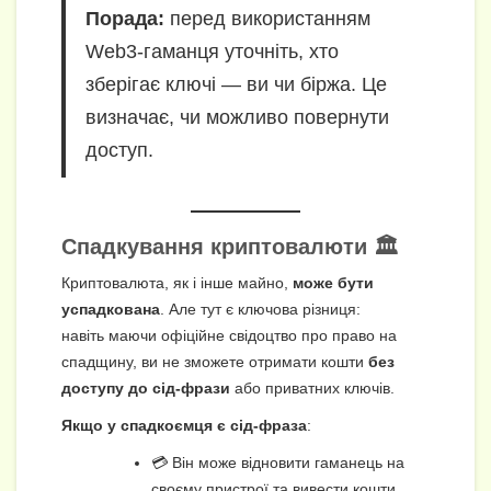
Порада:
перед використанням
Web3-гаманця уточніть, хто
зберігає ключі — ви чи біржа. Це
визначає, чи можливо повернути
доступ.
Спадкування криптовалюти 🏛️
Криптовалюта, як і інше майно,
може бути
успадкована
. Але тут є ключова різниця:
навіть маючи офіційне свідоцтво про право на
спадщину, ви не зможете отримати кошти
без
доступу до сід-фрази
або приватних ключів.
Якщо у спадкоємця є сід-фраза
:
💳 Він може відновити гаманець на
своєму пристрої та вивести кошти.