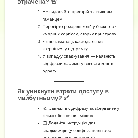
втрачена? 🚨
Не видаляйте пристрій з активним
гаманцем.
Перевірте резервні копії у блокнотах,
хмарних сервісах, старих пристроях.
Якщо гаманець кастодіальний —
зверніться у підтримку.
У випадку спадкування — наявність
сід-фрази дає змогу вивести кошти
одразу.
Як уникнути втрати доступу в
майбутньому? ✅
✍ Запишіть сід-фразу та зберігайте у
кількох безпечних місцях.
🗂 Додайте інструкцію для
спадкоємців (у сейфі, заповіті або
нотаріальному документі).