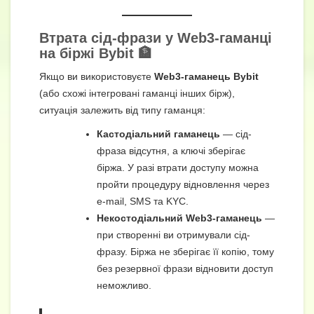
Втрата сід-фрази у Web3-гаманці
на біржі Bybit 🏦
Якщо ви використовуєте
Web3-гаманець Bybit
(або схожі інтегровані гаманці інших бірж),
ситуація залежить від типу гаманця:
Кастодіальний гаманець
— сід-
фраза відсутня, а ключі зберігає
біржа. У разі втрати доступу можна
пройти процедуру відновлення через
e-mail, SMS та KYC.
Некостодіальний Web3-гаманець
—
при створенні ви отримували сід-
фразу. Біржа не зберігає її копію, тому
без резервної фрази відновити доступ
неможливо.