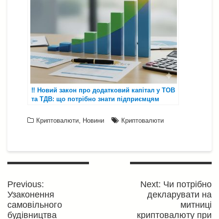
‼️ Новий закон про додатковий капітал у ТОВ
та ТДВ: що потрібно знати підприємцям
,
Криптовалюти
Новини
Криптовалюти
Навігація
записів
Previous
Next
Previous:
Next:
Чи потрібно
post:
post:
Узаконення
декларувати на
самовільного
митниці
будівництва
криптовалюту при