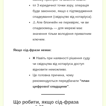
📜 З юридичної точки зору, операція
буде законною, якщо є підтвердження
спадкування (свідоцтво від нотаріуса).
⚠️ Але блокчейн не перевіряє, чи ви
спадкоємець — для мережі має
значення тільки володіння приватним
ключем.
Якщо сід-фрази немає
:
❌ Навіть при наявності рішення суду
чи свідоцтва від нотаріуса доступ
відновити неможливо.
Це головна причина, чому
рекомендується передбачати
“план
цифрової спадщини”
.
Що робити, якщо сід-фраза