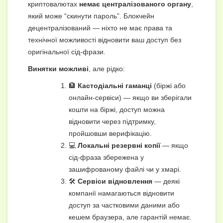
криптовалютах
немає централізованого органу
,
який може “скинути пароль”. Блокчейн
децентралізований — ніхто не має права та
технічної можливості відновити ваш доступ без
оригінальної сід-фрази.
Винятки можливі
, але рідко:
🏦
Кастодіальні гаманці
(біржі або
онлайн-сервіси) — якщо ви зберігали
кошти на біржі, доступ можна
відновити через підтримку,
пройшовши верифікацію.
💻
Локальні резервні копії
— якщо
сід-фраза збережена у
зашифрованому файлі чи у хмарі.
🛠
Сервіси відновлення
— деякі
компанії намагаються відновити
доступ за частковими даними або
кешем браузера, але гарантій немає.