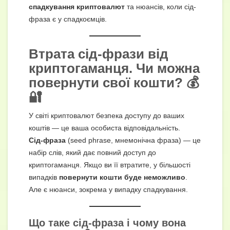
спадкування криптовалют
та нюансів, коли сід-
фраза є у спадкоємців.
Втрата сід-фрази від
криптогаманця. Чи можна
повернути свої кошти? 💰
🔐
У світі криптовалют безпека доступу до ваших
коштів — це ваша особиста відповідальність.
Сід-фраза
(seed phrase, мнемонічна фраза) — це
набір слів, який дає повний доступ до
криптогаманця. Якщо ви її втратите, у більшості
випадків
повернути кошти буде неможливо
.
Але є нюанси, зокрема у випадку спадкування.
Що таке сід-фраза і чому вона