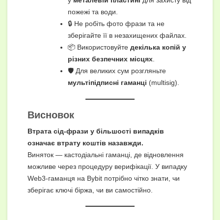
пожежі та води.
🔒 Не робіть фото фрази та не
зберігайте її в незахищених файлах.
📦 Використовуйте
декілька копій у
різних безпечних місцях
.
🛡 Для великих сум розгляньте
мультіпідписні гаманці
(multisig).
Висновок
Втрата сід-фрази у більшості випадків
означає втрату коштів назавжди.
Виняток — кастодіальні гаманці, де відновлення
можливе через процедуру верифікації. У випадку
Web3-гаманця на Bybit потрібно чітко знати, чи
зберігає ключі біржа, чи ви самостійно.