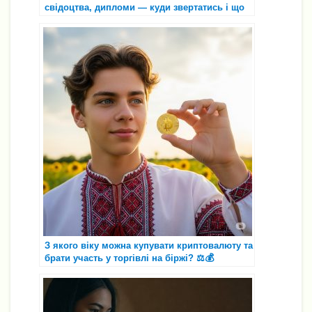
свідоцтва, дипломи — куди звертатись і що
робити, якщо дані “не знаходяться”
З якого віку можна купувати криптовалюту та
брати участь у торгівлі на біржі? ⚖️💰