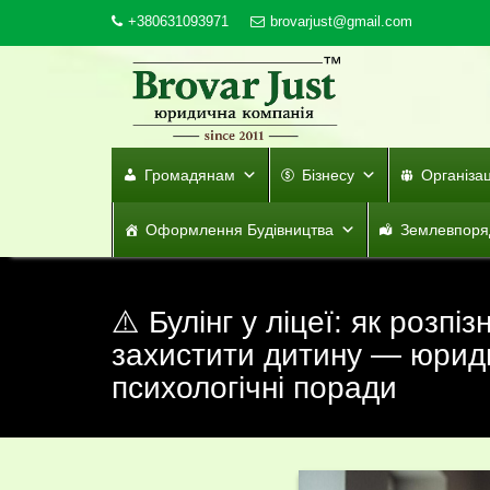
Skip
+380631093971
brovarjust@gmail.com
to
content
Громадянам
Бізнесу
Організа
Оформлення Будівництва
Землевпоря
⚠️ Булінг у ліцеї: як розпі
захистити дитину — юриди
психологічні поради