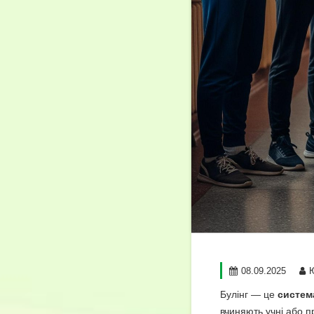
08.09.2025
Булінг — це
систем
вчиняють учні або п