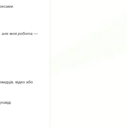
ересами.
, але моя робота —
видців, відео або
повіді.