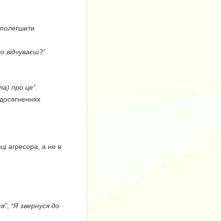
 полегшити
го відчуваєш?”
ла) про це”
.
 досягненнях
ці агресора, а не в
я”
,
“Я звернуся до