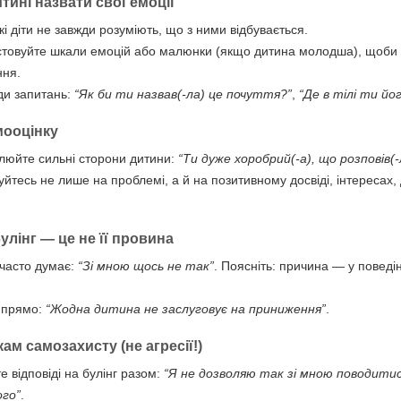
тині назвати свої емоції
і діти не завжди розуміють, що з ними відбувається.
товуйте шкали емоцій або малюнки (якщо дитина молодша), щоби
ння.
ди запитань:
“Як би ти назвав(-ла) це почуття?”
,
“Де в тілі ти йо
мооцінку
люйте сильні сторони дитини:
“Ти дуже хоробрий(-а), що розповів(-
йтесь не лише на проблемі, а й на позитивному досвіді, інтересах,
улінг — це не її провина
часто думає:
“Зі мною щось не так”
. Поясніть: причина — у поведін
 прямо:
“Жодна дитина не заслуговує на приниження”
.
ам самозахисту (не агресії!)
е відповіді на булінг разом:
“Я не дозволяю так зі мною поводитис
ого”
.