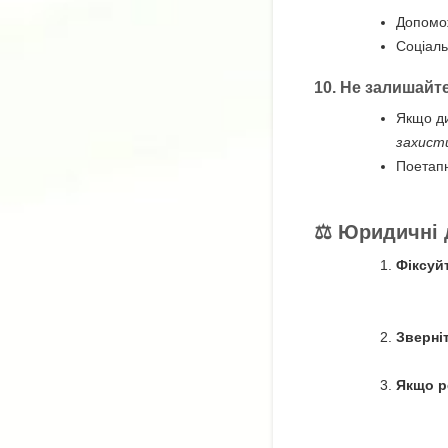
Допомож
Соціаль
10.
Не залишайте
Якщо ди
захисти
Поетапн
⚖️ Юридичні 
Фіксуй
Зверні
Якщо р