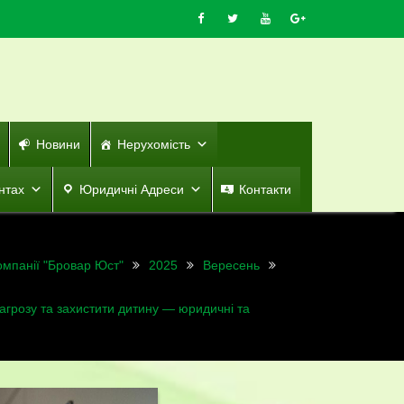
Новини
Нерухомість
нтах
Юридичні Адреси
Контакти
омпанії "Бровар Юст"
2025
Вересень
и загрозу та захистити дитину — юридичні та