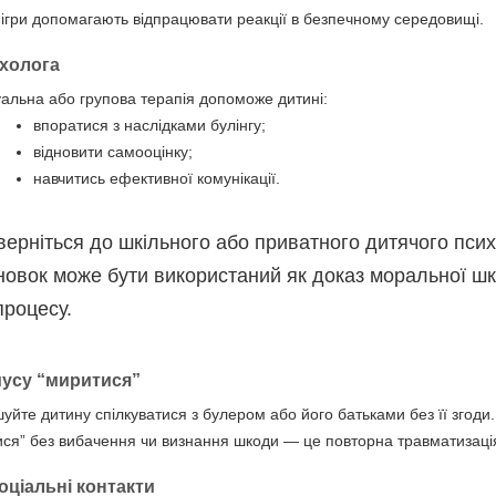
 ігри допомагають відпрацювати реакції в безпечному середовищі.
холога
уальна або групова терапія допоможе дитині:
впоратися з наслідками булінгу;
відновити самооцінку;
навчитись ефективної комунікації.
верніться до шкільного або приватного дитячого псих
овок може бути використаний як доказ моральної шк
роцесу.
мусу “миритися”
уйте дитину спілкуватися з булером або його батьками без її згоди.
ся” без вибачення чи визнання шкоди — це повторна травматизаці
оціальні контакти