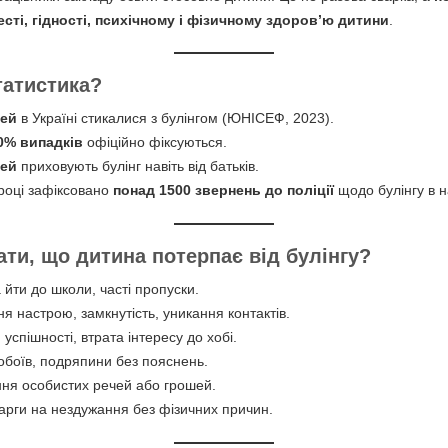
сті, гідності, психічному і фізичному здоров’ю дитини
.
татистика?
тей
в Україні стикалися з булінгом (ЮНІСЕФ, 2023).
0% випадків
офіційно фіксуються.
тей
приховують булінг навіть від батьків.
році зафіксовано
понад 1500 звернень до поліції
щодо булінгу в н
ати, що дитина потерпає від булінгу?
 йти до школи, часті пропуски.
я настрою, замкнутість, уникання контактів.
 успішності, втрата інтересу до хобі.
обоїв, подряпини без пояснень.
ня особистих речей або грошей.
карги на нездужання без фізичних причин.