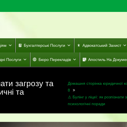
ціям
Бухгалтерські Послуги
Адвокатський Захист
дні Послуги
Бюро Перекладів
Апостиль На Докуме
знати загрозу та
Домашня сторінка юридичної к
чні та
8
⚠️ Булінг у ліцеї: як розпізнат
психологічні поради