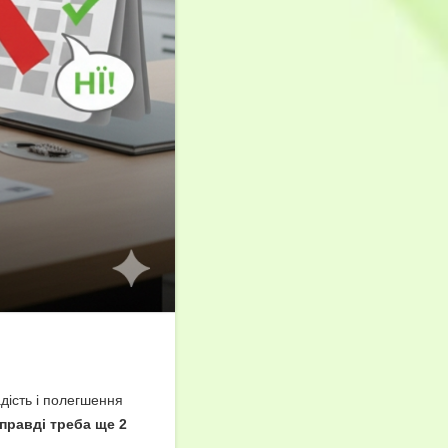
адість і полегшення
справді треба ще 2