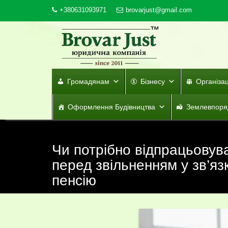
Skip
+380631093971
brovarjust@gmail.com
to
content
Громадянам
Бізнесу
Організа
Оформлення Будівництва
Землевпоря
Чи потрібно відпрацьовува
перед звільненням у зв’яз
пенсію