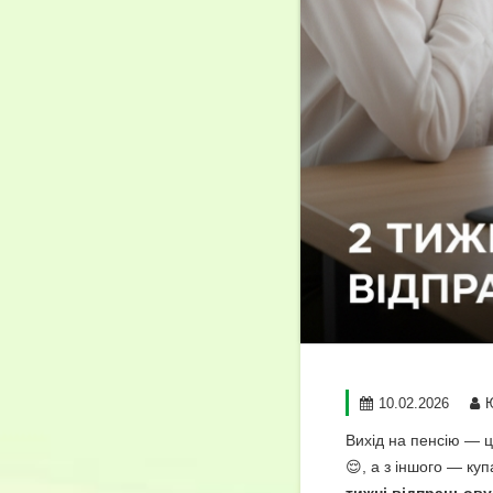
10.02.2026
Вихід на пенсію — ц
😌, а з іншого — ку
тижні відпрацьову