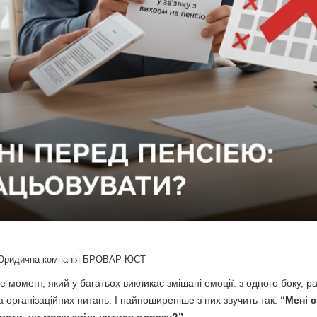
Юридична компанія БРОВАР ЮСТ
е момент, який у багатьох викликає змішані емоції: з одного боку, р
па організаційних питань. І найпоширеніше з них звучить так:
“Мені 
вати, чи можу звільнитися одразу?”