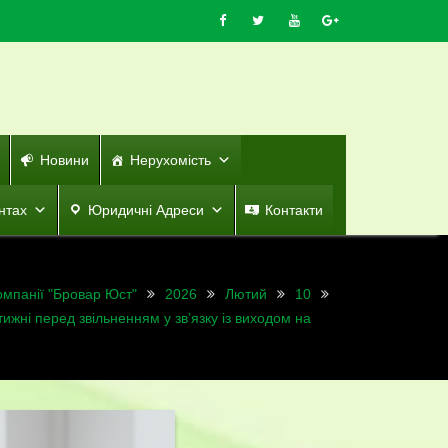
Новини
Нерухомість
нтах
Юридичні Адреси
Контакти
омпанії "Бровар Юст"
2026
Лютий
10
тижні перед звільненням у зв’язку із виходом на