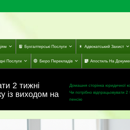
ціям
Бухгалтерські Послуги
Адвокатський Захист
дні Послуги
Бюро Перекладів
Апостиль На Докуме
ти 2 тижні
Домашня сторінка юридичної к
ку із виходом на
Чи потрібно відпрацьовувати 2 
пенсію