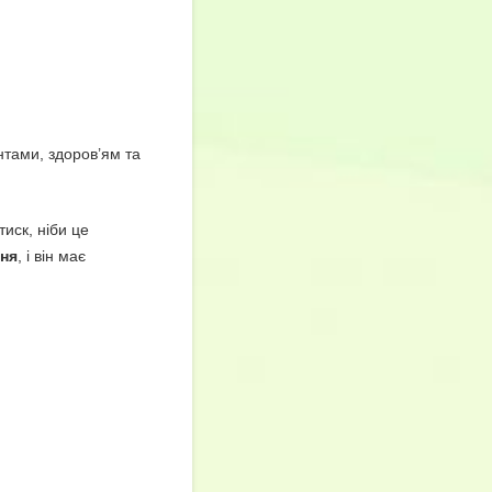
нтами, здоров’ям та
иск, ніби це
ня
, і він має