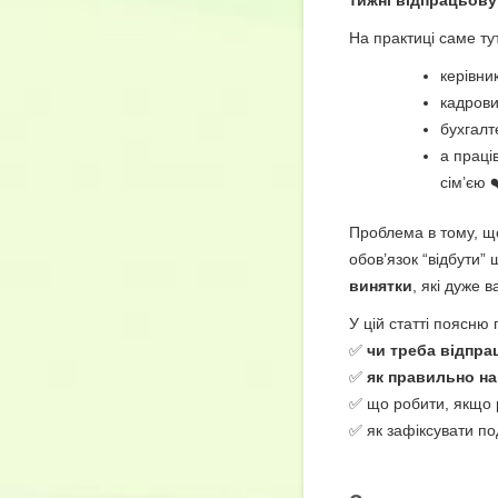
На практиці саме ту
керівни
кадрови
бухгалт
а праці
сім’єю 
Проблема в тому, щ
обов’язок “відбути”
винятки
, які дуже 
У цій статті поясню
✅
чи треба відпра
✅
як правильно на
✅ що робити, якщо 
✅ як зафіксувати по