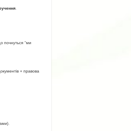
ручення
.
що почнуться “ми
документів + правова
ами).