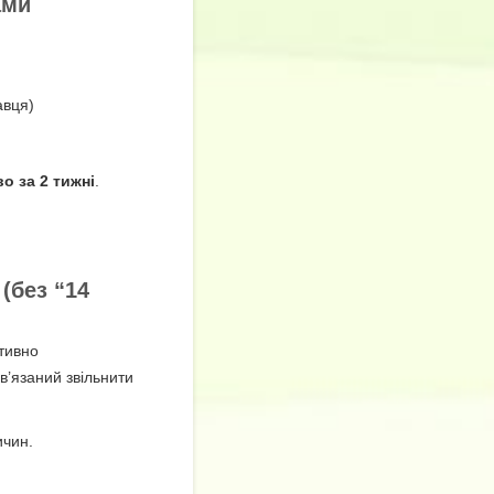
ами
авця)
о за 2 тижні
.
(без “14
ктивно
’язаний звільнити
ичин.