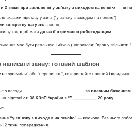
и 2 тижні при звільненні у зв’язку з виходом на пенсію — не п
но вказали підставу у заяві (“у зв’язку з виходом на пенсію”);
или
конкретну дату
звільнення;
заяву так, щоб мати
доказ її отримання роботодавцем
.
ільнення має бути реальною і чіткою (наприклад: “прошу звільнити 1
 написати заяву: готовий шаблон
 не зрозуміли” або “перепишіть”, використайте простий і юридично 
ене з посади __________________________
за власним бажанням у
ю
на підставі
ст. 38 КЗпП України
з “” __________ 20 року
.
ис ________
вання
“у зв’язку з виходом на пенсію”
— ключове. Без нього робо
ьні 2 тижні попередження.