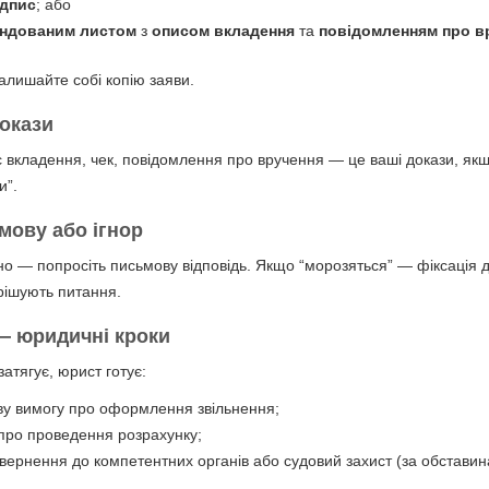
ідпис
; або
ндованим листом
з
описом вкладення
та
повідомленням про в
алишайте собі копію заяви.
докази
 вкладення, чек, повідомлення про вручення — це ваші докази, як
и”.
дмову або ігнор
о — попросіть письмову відповідь. Якщо “морозяться” — фіксація 
рішують питання.
 — юридичні кроки
атягує, юрист готує:
у вимогу про оформлення звільнення;
про проведення розрахунку;
звернення до компетентних органів або судовий захист (за обставин