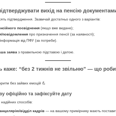
підтверджувати вихід на пенсію документам
сять підтвердження. Зазвичай достатньо одного з варіантів:
енсійного посвідчення
(якщо вже видане);
я/повідомлення
про призначення пенсії (за наявності);
/інформація від ПФУ (за потреби).
аша заява
з правильною підставою і датою.
 каже: “без 2 тижнів не звільню” — що роби
ритм без зайвих емоцій 💪
ву офіційно та зафіксуйте дату
 надійних способів:
канцелярію/відділ кадрів
— на вашому примірнику мають постави