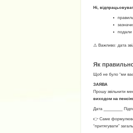
Ні, відпрацьовуват
правиль
зазнач
подали 
⚠️ Важливо: дата зв
Як правильно
Щоб не було “ми вас
ЗАЯВА
Прошу звільнити м
виходом на пенсі
Дата ________ Підп
👉 Саме формулю
“притягувати” загал