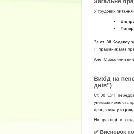
Загальне пра
У трудових питаннях
“Відпр
“Попер
За
ст. 38 Кодексу 
✅ працівник має пр
Але! Є законний вин
Вихід на пенс
днів”)
Ст. 38 КЗпП передба
унеможливлюють про
працівника
у строк,
На практиці та в к
✅ Висновок по