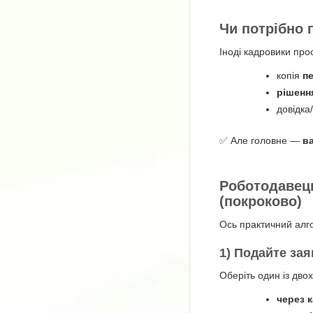
Чи потрібно 
Іноді кадровики про
копія
п
рішенн
довідка
✅ Але головне —
в
Роботодавець
(покроково)
Ось практичний алго
1) Подайте зая
Оберіть один із двох
через 