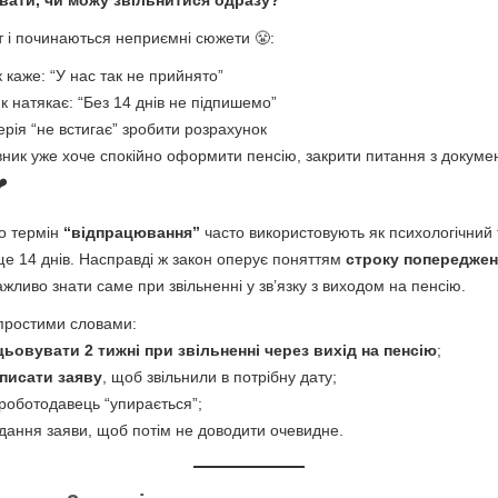
т і починаються неприємні сюжети 😤:
к каже: “У нас так не прийнято”
к натякає: “Без 14 днів не підпишемо”
ерія “не встигає” зробити розрахунок
вник уже хоче спокійно оформити пенсію, закрити питання з докуме
❤️
о термін
“відпрацювання”
часто використовують як психологічний т
 ще 14 днів. Насправді ж закон оперує поняттям
строку попереджен
важливо знати саме при звільненні у зв’язку з виходом на пенсію.
 простими словами:
цьовувати 2 тижні при звільненні через вихід на пенсію
;
писати заяву
, щоб звільнили в потрібну дату;
роботодавець “упирається”;
дання заяви, щоб потім не доводити очевидне.