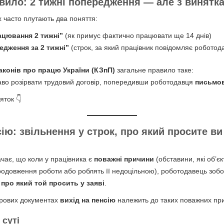
вило: 2 тижні попередження — але з винятк
 часто плутають два поняття:
ацювання 2 тижні”
(як примус фактично працювати ще 14 днів)
едження за 2 тижні”
(строк, за який працівник повідомляє роботод
законів про працю України (КЗпП)
загальне правило таке:
аво розірвати трудовий договір, попередивши роботодавця
письмов
яток 👇
ію: звільнення у строк, про який просите ви 
чає, що коли у працівника є
поважні причини
(обставини, які об’є
довження роботи або роблять її недоцільною), роботодавець зобов
 про який той просить у заяві
.
адрових документах
вихід на пенсію
належить до таких поважних пр
 суті