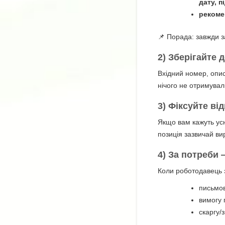
дату, п
рекоме
📌 Порада: завжди з
2) Зберігайте 
Вхідний номер, опис
нічого не отримувал
3) Фіксуйте ві
Якщо вам кажуть усн
позиція зазвичай ви
4) За потреби
Коли роботодавець з
письмов
вимогу 
скаргу/