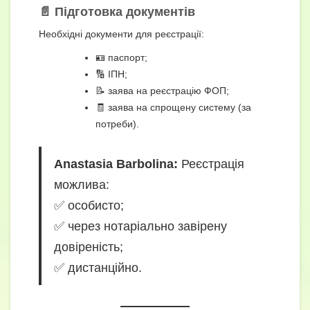
📄 Підготовка документів
Необхідні документи для реєстрації:
🪪 паспорт;
🔢 ІПН;
📝 заява на реєстрацію ФОП;
🧾 заява на спрощену систему (за
потреби).
Anastasia Barbolina:
Реєстрація
можлива:
✅ особисто;
✅ через нотаріально завірену
довіреність;
✅ дистанційно.