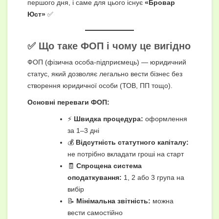
першого дня, і саме для цього існує
«Бровар
Юст»
✅
✅ Що таке ФОП і чому це вигідно
ФОП (фізична особа-підприємець) — юридичний
статус, який дозволяє легально вести бізнес без
створення юридичної особи (ТОВ, ПП тощо).
Основні переваги ФОП:
⚡
Швидка процедура:
оформлення
за 1–3 дні
💰
Відсутність статутного капіталу:
не потрібно вкладати гроші на старт
🧾
Спрощена система
оподаткування:
1, 2 або 3 група на
вибір
📝
Мінімальна звітність:
можна
вести самостійно