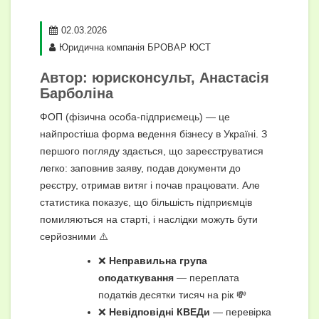
02.03.2026
Юридична компанія БРОВАР ЮСТ
Автор: юрисконсульт, Анастасія
Барболіна
ФОП (фізична особа-підприємець) — це
найпростіша форма ведення бізнесу в Україні. З
першого погляду здається, що зареєструватися
легко: заповнив заяву, подав документи до
реєстру, отримав витяг і почав працювати. Але
статистика показує, що більшість підприємців
помиляються на старті, і наслідки можуть бути
серйозними ⚠️
❌
Неправильна група
оподаткування
— переплата
податків десятки тисяч на рік 💸
❌
Невідповідні КВЕДи
— перевірка