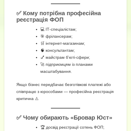
✅ Кому потрібна професійна
реєстрація ФОП
💻 ІТ-спеціалістам;
🎯 фрілансерам;
🛒 інтернет-магазинам;
🧠 консультантам;
💅 майстрам б’юті-сфери;
🚀 підприємцям із планами
масштабування.
Якщо бізнес передбачає безготівкові платежі або
співпрацю з юрособами — професійна реєстрація
критична ⚠️
✅ Чому обирають «Бровар Юст»
🏆 досвід реєстрації сотень ФОП;