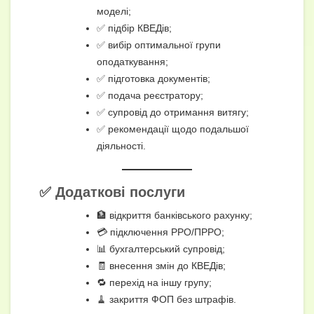
моделі;
✅ підбір КВЕДів;
✅ вибір оптимальної групи
оподаткування;
✅ підготовка документів;
✅ подача реєстратору;
✅ супровід до отримання витягу;
✅ рекомендації щодо подальшої
діяльності.
✅ Додаткові послуги
🏦 відкриття банківського рахунку;
💳 підключення РРО/ПРРО;
📊 бухгалтерський супровід;
🧾 внесення змін до КВЕДів;
🔁 перехід на іншу групу;
🧹 закриття ФОП без штрафів.