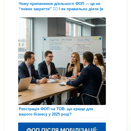
Чому припинення діяльності ФОП — це не
“повне закриття” 😮‍💨 І як правильно діяти (в
т.ч. через «Дію») ✅
Реєстрація ФОП чи ТОВ: що краще для
вашого бізнесу у 2025 році?