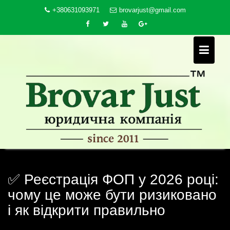
Skip
+380631093971
brovarjust@gmail.com
to
content
✅ Реєстрація ФОП у 2026 році:
чому це може бути ризиковано
і як відкрити правильно