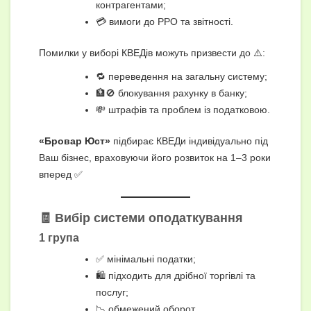
контрагентами;
💳 вимоги до РРО та звітності.
Помилки у виборі КВЕДів можуть призвести до ⚠️:
🔁 переведення на загальну систему;
🏦🚫 блокування рахунку в банку;
💸 штрафів та проблем із податковою.
«Бровар Юст»
підбирає КВЕДи індивідуально під
Ваш бізнес, враховуючи його розвиток на 1–3 роки
вперед ✅
🧾 Вибір системи оподаткування
1 група
✅ мінімальні податки;
🛍️ підходить для дрібної торгівлі та
послуг;
📉 обмежений оборот.