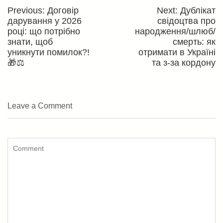
записів
Previous
Next
Previous:
Договір
Next:
Дублікат
post:
post:
дарування у 2026
свідоцтва про
році: що потрібно
народження/шлюб/
знати, щоб
смерть: як
уникнути помилок?!
отримати в Україні
🎁⚖️
та з-за кордону
Leave a Comment