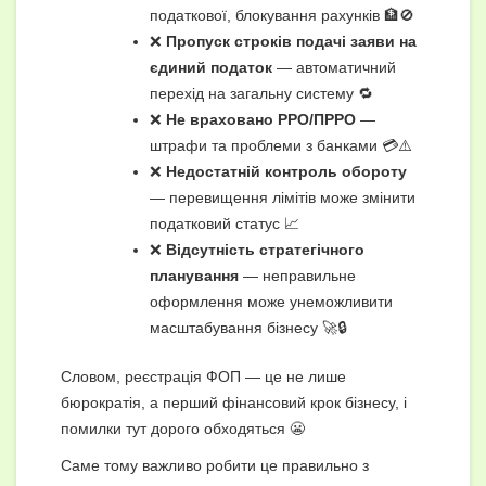
податкової, блокування рахунків 🏦🚫
❌
Пропуск строків подачі заяви на
єдиний податок
— автоматичний
перехід на загальну систему 🔁
❌
Не враховано РРО/ПРРО
—
штрафи та проблеми з банками 💳⚠️
❌
Недостатній контроль обороту
— перевищення лімітів може змінити
податковий статус 📈
❌
Відсутність стратегічного
планування
— неправильне
оформлення може унеможливити
масштабування бізнесу 🚀🔒
Словом, реєстрація ФОП — це не лише
бюрократія, а перший фінансовий крок бізнесу, і
помилки тут дорого обходяться 😬
Саме тому важливо робити це правильно з