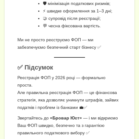
🛡️ мінімізація податкових ризиків;
⚡ швидке оформлення за 1–3 дні;
🤝 супровід після реєстрації;
💬 чесна фіксована вартість.
Ми не просто реєструємо ФОП — ми
забезпечуємо безпечний старт бізнесу ✅
✅ Підсумок
Реєстрація ФОП у 2026 році — формально
проста.
Але правильна реєстрація ФОП — це фінансова
стратегія, яка дозволяє уникнути штрафів, зайвих
податків і проблем із банками 💼✅
Звертайтесь до
«Бровар Юст»
— і ми відкриємо
Ваш ФОП швидко, безпечно та з гарантією
правильного податкового вибору ✅