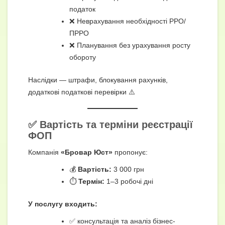
податок
❌ Неврахування необхідності РРО/
ПРРО
❌ Планування без урахування росту
обороту
Наслідки — штрафи, блокування рахунків,
додаткові податкові перевірки ⚠️
✅ Вартість та терміни реєстрації
ФОП
Компанія
«Бровар Юст»
пропонує:
💰
Вартість:
3 000 грн
⏱️
Термін:
1–3 робочі дні
У послугу входить:
✅ консультація та аналіз бізнес-