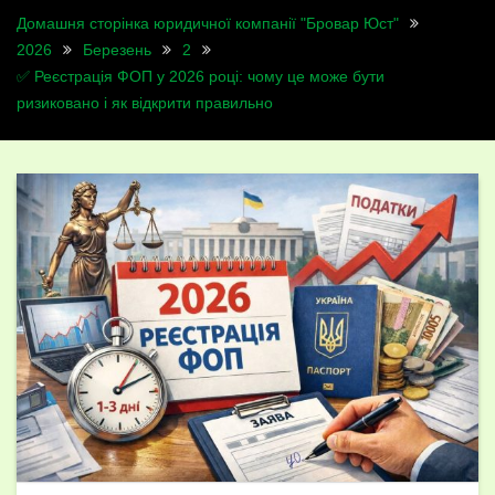
Домашня сторінка юридичної компанії "Бровар Юст"
2026
Березень
2
✅ Реєстрація ФОП у 2026 році: чому це може бути
ризиковано і як відкрити правильно