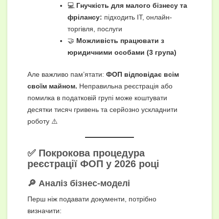
💻
Гнучкість для малого бізнесу та
фрілансу:
підходить ІТ, онлайн-
торгівля, послуги
🤝
Можливість працювати з
юридичними особами (3 група)
Але важливо пам’ятати:
ФОП відповідає всім
своїм майном.
Неправильна реєстрація або
помилка в податковій групі може коштувати
десятки тисяч гривень та серйозно ускладнити
роботу ⚠️
✅ Покрокова процедура
реєстрації ФОП у 2026 році
🔎 Аналіз бізнес-моделі
Перш ніж подавати документи, потрібно
визначити: