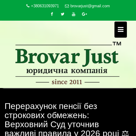
Skip
+380631093971
brovarjust@gmail.com
to
content
Перерахунок пенсії без
строкових обмежень:
Верховний Суд уточнив
важливі правила у 2026 році ⚖️