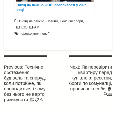
Вихід на пенсію ФОП: особливості у 2025
році
,
,
,
Вихід на пенсію
Новини
Пенсійні спори
ПЕНСІОНЕРАМ
перерахунок пенсії
Навігація
записів
Previous
Next
Previous:
Технічне
Next:
Як перевірити
post:
post:
обстеження
квартиру перед
будівель та споруд:
купівлею: реєстри,
коли потрібне, як
борги по комуналці,
проводиться і чому
прописані особи 🏠
без нього не варто
🔍⚖️
ризикувати 🏗️📋⚠️