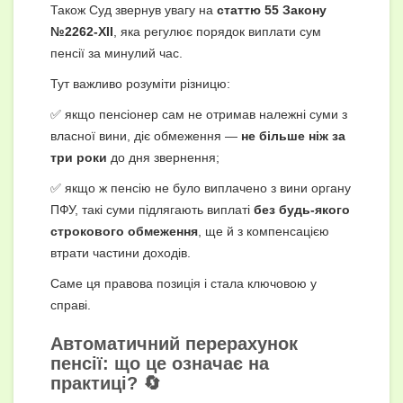
Також Суд звернув увагу на
статтю 55 Закону
№2262-XII
, яка регулює порядок виплати сум
пенсії за минулий час.
Тут важливо розуміти різницю:
✅ якщо пенсіонер сам не отримав належні суми з
власної вини, діє обмеження —
не більше ніж за
три роки
до дня звернення;
✅ якщо ж пенсію не було виплачено з вини органу
ПФУ, такі суми підлягають виплаті
без будь-якого
строкового обмеження
, ще й з компенсацією
втрати частини доходів.
Саме ця правова позиція і стала ключовою у
справі.
Автоматичний перерахунок
пенсії: що це означає на
практиці? 🔄