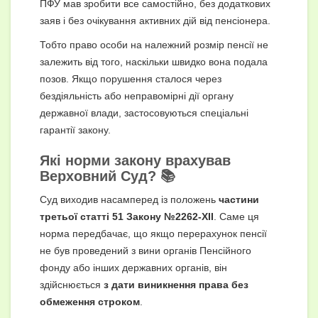
ПФУ мав зробити все самостійно, без додаткових
заяв і без очікування активних дій від пенсіонера.
Тобто право особи на належний розмір пенсії не
залежить від того, наскільки швидко вона подала
позов. Якщо порушення сталося через
бездіяльність або неправомірні дії органу
державної влади, застосовуються спеціальні
гарантії закону.
Які норми закону врахував
Верховний Суд? 📚
Суд виходив насамперед із положень
частини
третьої статті 51 Закону №2262-XII
. Саме ця
норма передбачає, що якщо перерахунок пенсії
не був проведений з вини органів Пенсійного
фонду або інших державних органів, він
здійснюється
з дати виникнення права без
обмеження строком
.