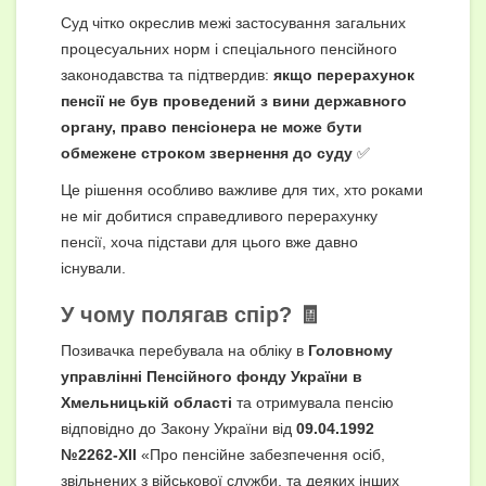
Суд чітко окреслив межі застосування загальних
процесуальних норм і спеціального пенсійного
законодавства та підтвердив:
якщо перерахунок
пенсії не був проведений з вини державного
органу, право пенсіонера не може бути
обмежене строком звернення до суду
✅
Це рішення особливо важливе для тих, хто роками
не міг добитися справедливого перерахунку
пенсії, хоча підстави для цього вже давно
існували.
У чому полягав спір? 🧾
Позивачка перебувала на обліку в
Головному
управлінні Пенсійного фонду України в
Хмельницькій області
та отримувала пенсію
відповідно до Закону України від
09.04.1992
№2262-XII
«Про пенсійне забезпечення осіб,
звільнених з військової служби, та деяких інших