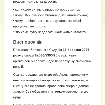
правову позицію та довести:
• коли саме виникло право на перерахунок;
• чому ПФУ був зобов’язаний діяти автоматично;
• чому не підлягають застосуванню загальні
процесуальні строки;
• яку саме суму недоплати належить виплатити.
Висновок 💼
Постанова Верховного Суду від
16 березня 2026
року
у справі
№560/5395/25
є важливим
орієнтиром у спорах щодо перерахунку військових
пенсій.
Суд підтвердив, що якщо обов’язок перерахунку
пенсії покладений на державу прямо законом, а
ПФУ цього не зробив, право пенсіонера підлягає
захисту
без обмеження строком звернення до
суду
.
Це рішення зміцнює гарантії пенсіонерів і ще раз