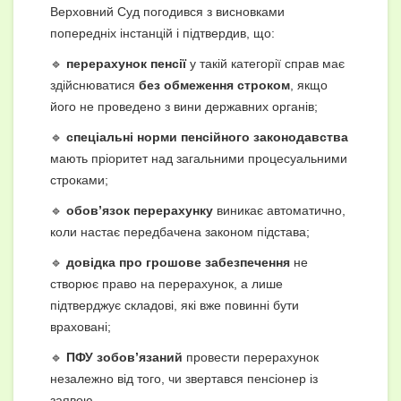
Верховний Суд погодився з висновками
попередніх інстанцій і підтвердив, що:
🔹
перерахунок пенсії
у такій категорії справ має
здійснюватися
без обмеження строком
, якщо
його не проведено з вини державних органів;
🔹
спеціальні норми пенсійного законодавства
мають пріоритет над загальними процесуальними
строками;
🔹
обов’язок перерахунку
виникає автоматично,
коли настає передбачена законом підстава;
🔹
довідка про грошове забезпечення
не
створює право на перерахунок, а лише
підтверджує складові, які вже повинні бути
враховані;
🔹
ПФУ зобов’язаний
провести перерахунок
незалежно від того, чи звертався пенсіонер із
заявою.