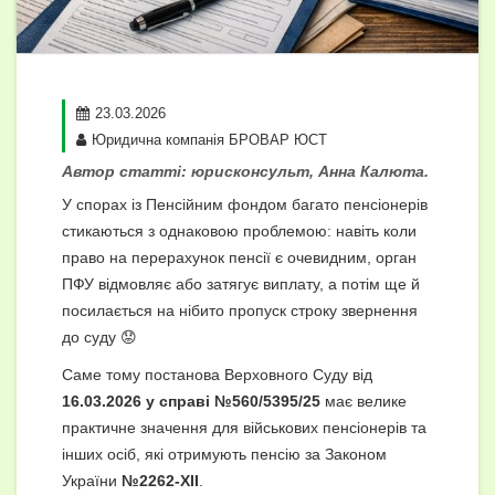
23.03.2026
Юридична компанія БРОВАР ЮСТ
Автор статті: юрисконсульт, Анна Калюта.
У спорах із Пенсійним фондом багато пенсіонерів
стикаються з однаковою проблемою: навіть коли
право на перерахунок пенсії є очевидним, орган
ПФУ відмовляє або затягує виплату, а потім ще й
посилається на нібито пропуск строку звернення
до суду 😟
Саме тому постанова Верховного Суду від
16.03.2026 у справі №560/5395/25
має велике
практичне значення для військових пенсіонерів та
інших осіб, які отримують пенсію за Законом
України
№2262-XII
.