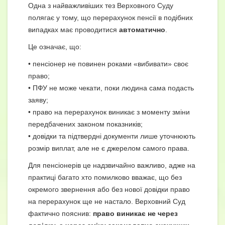
Одна з найважливіших тез Верховного Суду
полягає у тому, що перерахунок пенсії в подібних
випадках має проводитися
автоматично
.
Це означає, що:
• пенсіонер не повинен роками «вибивати» своє
право;
• ПФУ не може чекати, поки людина сама подасть
заяву;
• право на перерахунок виникає з моменту зміни
передбачених законом показників;
• довідки та підтвердні документи лише уточнюють
розмір виплат, але не є джерелом самого права.
Для пенсіонерів це надзвичайно важливо, адже на
практиці багато хто помилково вважає, що без
окремого звернення або без нової довідки право
на перерахунок ще не настало. Верховний Суд
фактично пояснив:
право виникає не через