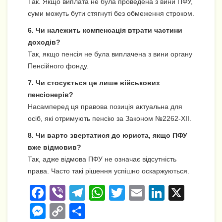
Так. Якщо виплата не була проведена з вини ПФУ,
суми можуть бути стягнуті без обмеження строком.
6. Чи належить компенсація втрати частини
доходів?
Так, якщо пенсія не була виплачена з вини органу
Пенсійного фонду.
7. Чи стосується це лише військових
пенсіонерів?
Насамперед ця правова позиція актуальна для
осіб, які отримують пенсію за Законом №2262-XII.
8. Чи варто звертатися до юриста, якщо ПФУ
вже відмовив?
Так, адже відмова ПФУ не означає відсутність
права. Часто такі рішення успішно оскаржуються.
F
Vi
T
W
T
E
Li
X
a
b
el
h
wi
m
n
M
C
П