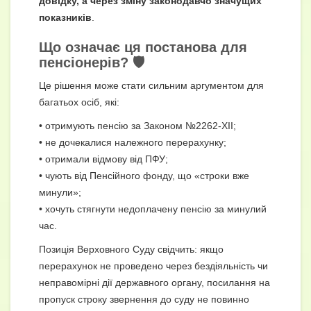
довідку, а через зміну законодавчо значущих
показників
.
Що означає ця постанова для
пенсіонерів? 🛡️
Це рішення може стати сильним аргументом для
багатьох осіб, які:
• отримують пенсію за Законом №2262-XII;
• не дочекалися належного перерахунку;
• отримали відмову від ПФУ;
• чують від Пенсійного фонду, що «строки вже
минули»;
• хочуть стягнути недоплачену пенсію за минулий
час.
Позиція Верховного Суду свідчить: якщо
перерахунок не проведено через бездіяльність чи
неправомірні дії державного органу, посилання на
пропуск строку звернення до суду не повинно