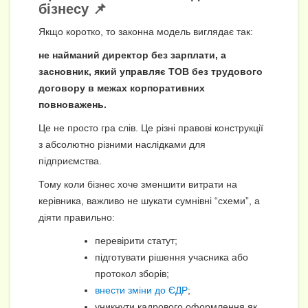
бізнесу 📌
Якщо коротко, то законна модель виглядає так:
не найманий директор без зарплати, а
засновник, який управляє ТОВ без трудового
договору в межах корпоративних
повноважень.
Це не просто гра слів. Це різні правові конструкції
з абсолютно різними наслідками для
підприємства.
Тому коли бізнес хоче зменшити витрати на
керівника, важливо не шукати сумнівні “схеми”, а
діяти правильно:
перевірити статут;
підготувати рішення учасника або
протокол зборів;
внести зміни до ЄДР
;
уникнути кадрового оформлення як