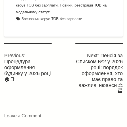
,
,
керує ТОВ без зарплати
Новини
реєстрація ТОВ на
модельному статуті
Засновник керує ТОВ без зарплати
Навігація
записів
Previous
Next
Previous:
Next:
Пенсія за
post:
post:
Процедура
Списком №2 у 2026
оформлення
році: порядок
будинку у 2026 році
оформлення, хто
🏠📑
має право та
важливі нюанси ⚖️
🏭
Leave a Comment