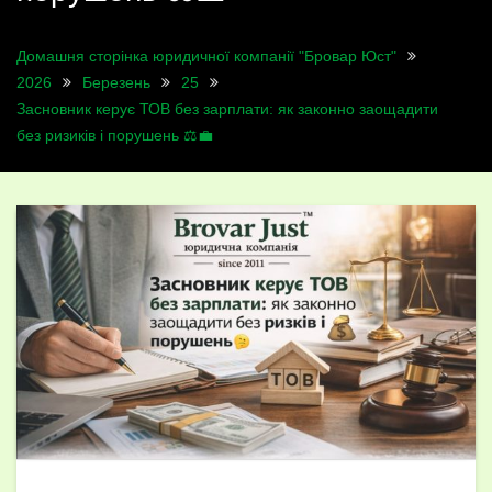
Домашня сторінка юридичної компанії "Бровар Юст"
2026
Березень
25
Засновник керує ТОВ без зарплати: як законно заощадити
без ризиків і порушень ⚖️💼