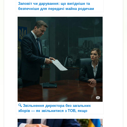
Заповіт чи дарування: що вигідніше та
безпечніше для передачі майна родичам
🔍 Звільнення директора без загальних
зборів — як звільнитися з ТОВ, якщо
засновник не виходить на зв’язок