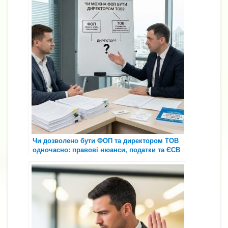
o
m
p
n
n
Li
и
o
p
g
n
т
k
er
k
и
с
я
Чи дозволено бути ФОП та директором ТОВ
одночасно: правові нюанси, податки та ЄСВ