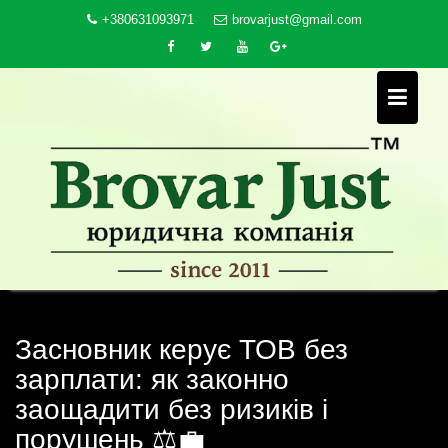
Skip
+380631093971
brovarjust@gmail.com
to
content
Засновник керує ТОВ без
зарплати: як законно
заощадити без ризиків і
порушень ⚖️💼