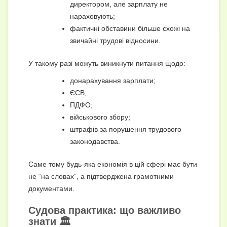
директором, але зарплату не
нараховують;
фактичні обставини більше схожі на
звичайні трудові відносини.
У такому разі можуть виникнути питання щодо:
донарахування зарплати;
ЄСВ;
ПДФО;
військового збору;
штрафів за порушення трудового
законодавства.
Саме тому будь-яка економія в цій сфері має бути
не “на словах”, а підтверджена грамотними
документами.
Судова практика: що важливо
знати 🏛️