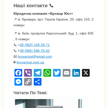
Наші контакти 📞
Юридична компанія «Бровар Юст»
📍 м. Бровари, вул. Героїв України, 20, офіс 153, 2
поверх
📍 м. Київ, провулок Херсонський, буд. 1, офіс 605
, 6 поверх
📞 +
38 (063) 109-39-71
📞 +
38 (066) 596-76-42
📧
brovarjust@gmail.com
🌐
brovarjust.com.ua
F
Vi
T
W
T
E
Li
X
a
b
el
h
wi
m
n
M
C
П
c
er
e
at
tt
ail
k
e
o
о
Читати По Темі:
e
gr
s
er
e
ss
p
ді
b
a
A
dI
e
y
л