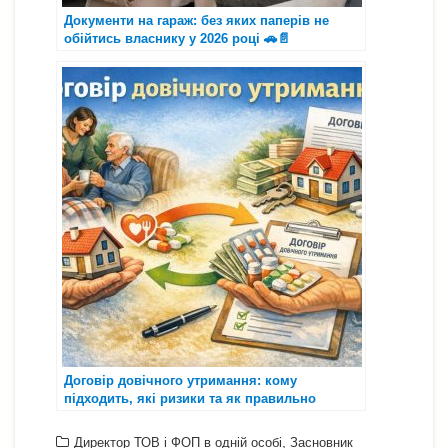
Документи на гараж: без яких паперів не
обійтись власнику у 2026 році 🚗📄
Договір довічного утримання: кому
підходить, які ризики та як правильно
оформити 🏠🤝⚖️
,
Директор ТОВ і ФОП в одній особі
Засновник