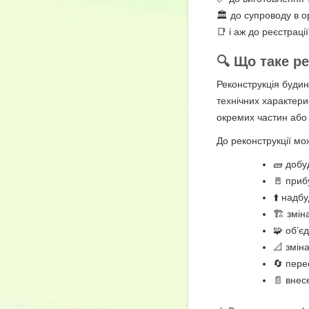
🏛️ до супроводу в 
📑 і аж до реєстраці
🔍 Що таке р
Реконструкція будин
технічних характери
окремих частин або 
До реконструкції мо
🧱 добу
🚪 приб
⬆️ надб
🏗️ змін
🧩 об’є
📐 змін
🔄 пере
📄 внес