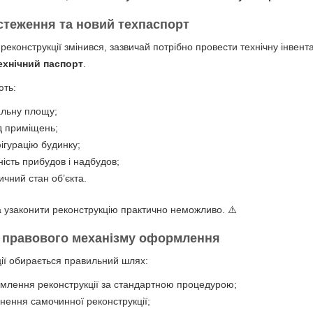
бстеження
та новий техпаспорт
реконструкції змінився, зазвичай потрібно провести технічну інвент
ехнічний паспорт
.
ють:
альну площу;
д приміщень;
ігурацію будинку;
ність прибудов і надбудов;
тичний стан об’єкта.
а узаконити реконструкцію практично неможливо. ⚠️
я правового механізму оформлення
ції обирається правильний шлях:
лення реконструкції за стандартною процедурою;
онення самочинної реконструкції;