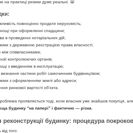
е на практиці ризики дуже реальні. 😬
дки:
ливість повноцінно продати нерухомість;
днощі при оформленні спадщини;
ва в проведенні нотаріальних дій;
еми з державною реєстрацією права власності;
 між співвласниками;
нзії контролюючих органів;
ощі з введенням в експлуатацію;
 визнання частини робіт самочинним будівництвом;
еми з оформленням землі або адреси;
ння ринкової вартості об’єкта.
роблема проявляється тоді, коли власник уже знайшов покупця, але
оща будинку “на папері” і фактично — різна
.
 реконструкції будинку: процедура
покроко
від того: