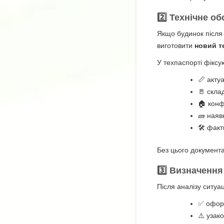
2️⃣
Технічне о
Якщо будинок після 
виготовити
новий т
У техпаспорті фіксу
📏 акту
🚪 скла
🏠 конф
🧱 наяв
🛠️ фак
Без цього документ
3️⃣ Визначенн
Після аналізу ситуа
✅ оформ
⚠️ узак