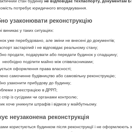
актичний стан будинку
не відповідає техпаспорту, документам Б
ухомість потребує юридичного впорядкування.
бно узаконювати реконструкцію
і виникає у таких ситуаціях:
нок уже перебудовано, але зміни не внесені до документів;
аспорт застарілий і не відповідає реальному стану;
ібно продати, подарувати або передати будинок у спадщину;
‍👦 необхідно поділити майно між співвласниками;
ується оформлення права власності;
лено самочинне будівництво або самовільну реконструкцію;
бно узаконити прибудову до будинку;
роблеми з реєстрацією в ДРРП;
к спір із сусідами чи органами контролю;
сник хоче уникнути штрафів і відмов у майбутньому.
жує неузаконена реконструкція
ками користуються будинком після реконструкції і не оформлюють 