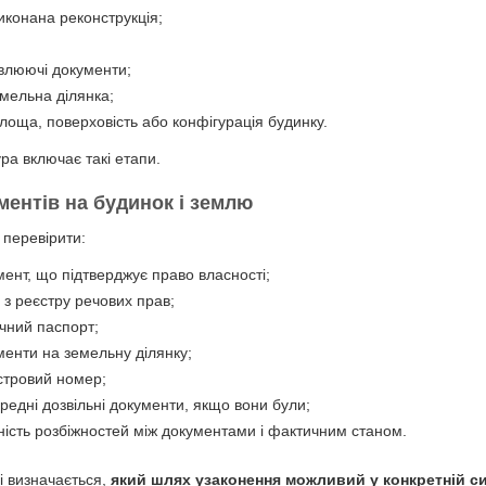
иконана реконструкція;
овлюючі документи;
мельна ділянка;
лоща, поверховість або конфігурація будинку.
а включає такі етапи.
ументів на будинок і землю
 перевірити:
мент, що підтверджує право власності;
г з реєстру речових прав;
ічний паспорт;
менти на земельну ділянку;
стровий номер;
ередні дозвільні документи, якщо вони були;
ність розбіжностей між документами і фактичним станом.
і визначається,
який шлях узаконення можливий у конкретній си