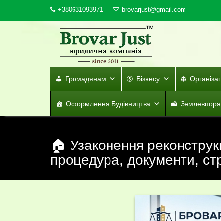
Skip
+380631093971
brovarjust@gmail.com
to
content
Громадянам
Бізнесу
Організа
Оформлення Будівництва
Землевпоря
🏠 Узаконення реконструкц
процедура, документи, ст