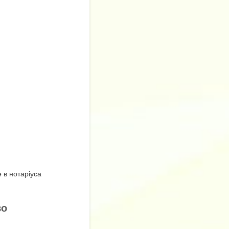
 в нотаріуса
во