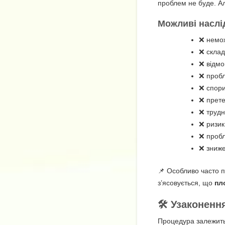
проблем не буде. Ал
Можливі наслі
❌ немож
❌ скла
❌ відмо
❌ пробл
❌ спори
❌ прете
❌ трудн
❌ ризик
❌ пробл
❌ зниже
📌 Особливо часто п
з’ясовується, що
пл
🛠️
Узаконення
Процедура залежить 