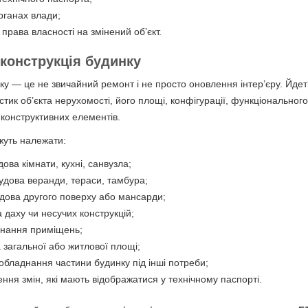
органах влади;
ї права власності на змінений об’єкт.
еконструкція будинку
ку — це не звичайний ремонт і не просто оновлення інтер’єру. Йдет
стик об’єкта нерухомості, його площі, конфігурації, функціональног
конструктивних елементів.
жуть належати:
дова кімнати, кухні, санвузла;
удова веранди, тераси, тамбура;
удова другого поверху або мансарди;
а даху чи несучих конструкцій;
днання приміщень;
а загальної або житлової площі;
обладнання частини будинку під інші потреби;
ення змін, які мають відображатися у технічному паспорті.