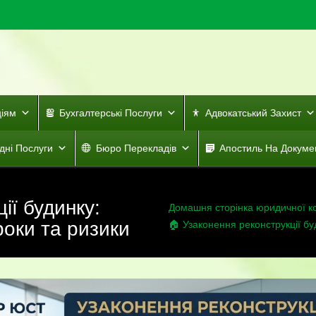
ціям
Бухгалтерські Послуги
Адвокатський Захист
дні Послуги
Бюро Перекладів
Апостиль На Докуме
ії будинку:
Домашня сторінка юридичної к
роки та ризики
🏠 Узаконення реконструкції бу