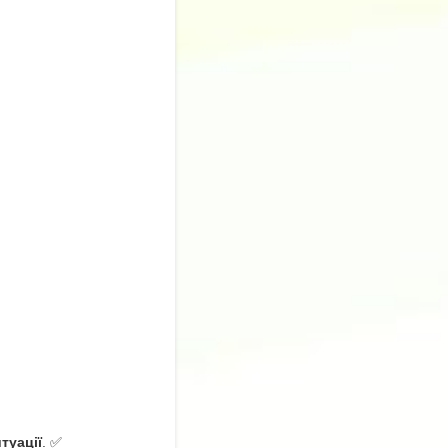
туації
. ✅