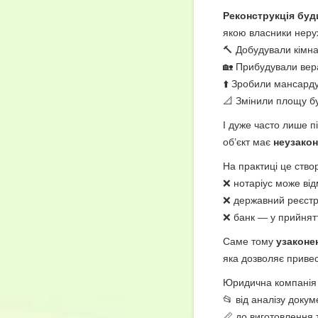
Реконструкція буд
якою власники нерух
🔨 Добудували кімн
🏡 Прибудували вер
⬆️ Зробили мансард
📐 Змінили площу б
І дуже часто лише п
об’єкт має
неузакон
На практиці це ство
❌ нотаріус може ві
❌ державний реєстр
❌ банк — у прийнятт
Саме тому
узаконе
яка дозволяє привес
Юридична компані
📂 від аналізу докум
📏 до виготовлення 