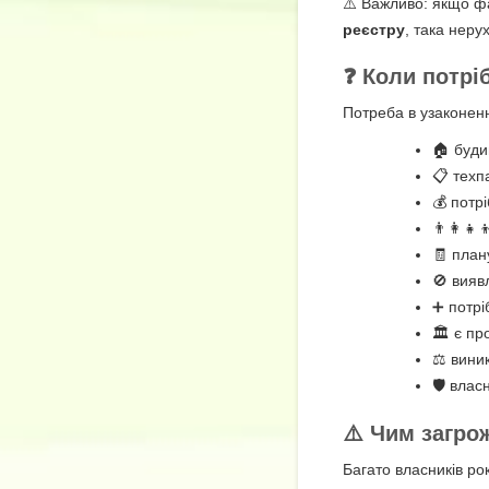
⚠️ Важливо: якщо ф
реєстру
, така нер
❓ Коли потрі
Потреба в узаконенн
🏠 буди
📋 техп
💰 потр
👨‍👩‍
🧾 план
🚫 вияв
➕ потрі
🏛️ є п
⚖️ вини
🛡️ вла
⚠️ Чим загро
Багато власників ро