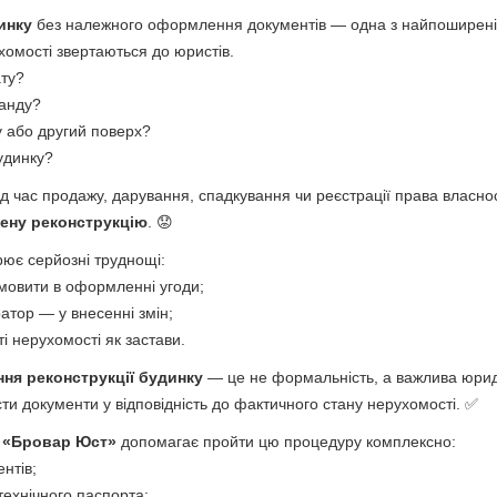
инку
без належного оформлення документів — одна з найпоширені
омості звертаються до юристів.
ату?
анду?
у або другий поверх?
удинку?
ід час продажу, дарування, спадкування чи реєстрації права власнос
ену реконструкцію
. 😟
рює серйозні труднощі:
дмовити в оформленні угоди;
атор — у внесенні змін;
і нерухомості як застави.
ння реконструкції будинку
— це не формальність, а важлива юри
ти документи у відповідність до фактичного стану нерухомості. ✅
я
«Бровар Юст»
допомагає пройти цю процедуру комплексно:
ентів;
технічного паспорта;