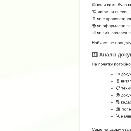
📅 коли саме була в
🏗️ які зміни внесені;
📄 чи є правовстан
🌍 чи оформлена зе
📐 чи змінювалася п
Найчастіше процедур
1️⃣ Аналіз док
На початку потрібно
📜 доку
🧾 витя
📋 техн
🌍 доку
🔢 када
🏛️ поп
🔍 наяв
Саме на цьому етап