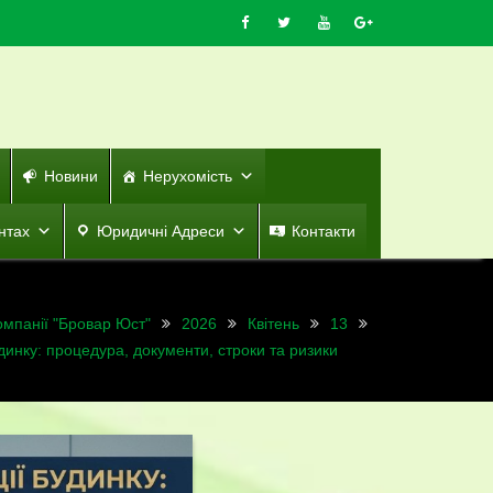
Новини
Нерухомість
нтах
Юридичні Адреси
Контакти
омпанії "Бровар Юст"
2026
Квітень
13
динку: процедура, документи, строки та ризики