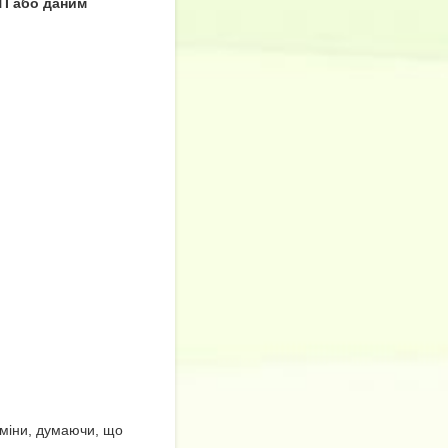
ТІ або даним
зміни, думаючи, що