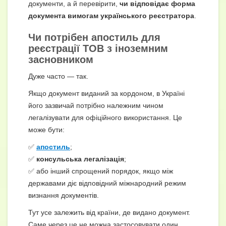
документи, а й перевірити,
чи відповідає форма
документа вимогам українського реєстратора
.
Чи потрібен апостиль для
реєстрації ТОВ
з іноземним
засновником
Дуже часто — так.
Якщо документ виданий за кордоном, в Україні
його зазвичай потрібно належним чином
легалізувати для офіційного використання. Це
може бути:
✅
апостиль
;
✅
консульська легалізація
;
✅ або інший спрощений порядок, якщо між
державами діє відповідний міжнародний режим
визнання документів.
Тут усе залежить від країни, де видано документ.
Саме через це не можна застосовувати один