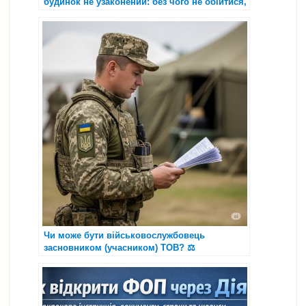
будинок не узаконений: без чого не обійтися,
які ризики та що робити на практиці
Чи може бути військовослужбовець
засновником (учасником) ТОВ? ⚖️