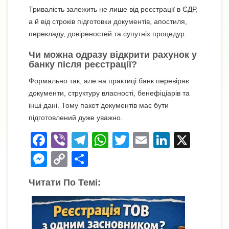
Тривалість залежить не лише від реєстрації в ЄДР,
а й від строків підготовки документів, апостиля,
перекладу, довіреностей та супутніх процедур.
Чи можна одразу відкрити рахунок у
банку після реєстрації?
Формально так, але на практиці банк перевіряє
документи, структуру власності, бенефіціарів та
інші дані. Тому пакет документів має бути
підготовлений дуже уважно.
F
Vi
T
W
T
E
Li
X
a
b
el
h
wi
m
n
M
C
П
c
er
e
at
tt
ail
k
e
o
о
Читати По Темі:
e
gr
s
er
e
ss
p
ді
b
a
A
dI
e
y
л
o
m
p
n
n
Li
и