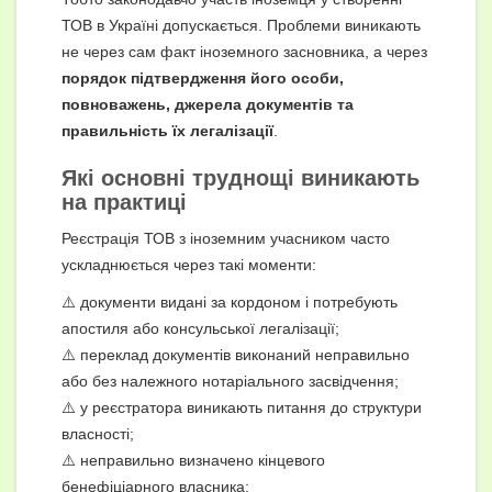
ТОВ в Україні допускається. Проблеми виникають
не через сам факт іноземного засновника, а через
порядок підтвердження його особи,
повноважень, джерела документів та
правильність їх легалізації
.
Які основні труднощі виникають
на практиці
Реєстрація ТОВ з іноземним учасником часто
ускладнюється через такі моменти:
⚠️ документи видані за кордоном і потребують
апостиля або консульської легалізації;
⚠️ переклад документів виконаний неправильно
або без належного нотаріального засвідчення;
⚠️ у реєстратора виникають питання до структури
власності;
⚠️ неправильно визначено кінцевого
бенефіціарного власника;