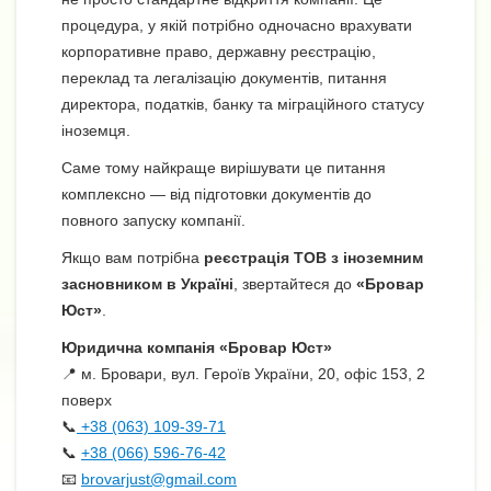
процедура, у якій потрібно одночасно врахувати
корпоративне право, державну реєстрацію,
переклад та легалізацію документів, питання
директора, податків, банку та міграційного статусу
іноземця.
Саме тому найкраще вирішувати це питання
комплексно — від підготовки документів до
повного запуску компанії.
Якщо вам потрібна
реєстрація ТОВ з іноземним
засновником в Україні
, звертайтеся до
«Бровар
Юст»
.
Юридична компанія «Бровар Юст»
📍 м. Бровари, вул. Героїв України, 20, офіс 153, 2
поверх
📞
+38 (063) 109-39-71
📞
+38 (066) 596-76-42
📧
brovarjust@gmail.com