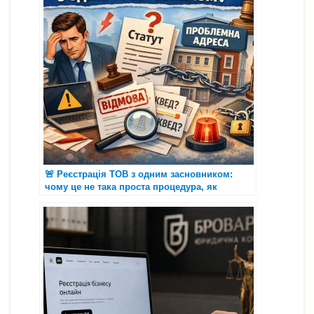
o
p
g
n
т
k
er
k
и
с
я
🚨 Реєстрація ТОВ з одним засновником:
чому це не така проста процедура, як
здається