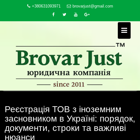
Skip
+380631093971
brovarjust@gmail.com
to
content
Реєстрація ТОВ з іноземним
засновником в Україні: порядок,
документи, строки та важливі
нюанси