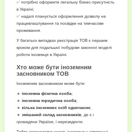
✅ потрібно оформити легальну бізнес-присутність
в Україні;
✅ надалі планується оформлення дозволу на
працевлаштування та посвідки на тимчасове
проживання.
У багатьох випадках реєстрація ТОВ є першим
кроком для подальшої побудови законної моделі
роботи іноземця в Україні.
Хто може бути іноземним
засновником ТОВ
Іноземним засновником може бути:
🔹
іноземна фізична особа
;
🔹
іноземна юридична особа
;
🔹
кілька іноземних осіб одночасно
;
🔹
змішаний склад засновників
, де є і
громадяни України, і нерезиденти.
Тобто законодавчо участь іноземця у створенні