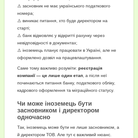
⚠️ засновник не має українського податкового
номера;
⚠️ виникає питання, хто буде директором на
старті;
⚠️ банк відмовляє у відкритті рахунку через
невідповідності в документах;
⚠️ іноземець планує працювати в Україні, але не
оформлено дозвіл на працевлаштування.
Саме тому важливо розуміти:
реєстрація
компанії — це лише один етап
, а після неї
починаються питання банку, податкового обліку,
кадрового оформлення та міграційного статусу.
Чи може іноземець бути
засновником і директором
одночасно
Так, іноземець може бути не лише засновником, а
й директором ТОВ. Але тут є важливий нюанс.