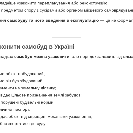
кладніше узаконити перепланування або реконструкцію;
и предметом спору з сусідами або органом місцевого самоврядуван
ння самобуду та його введення в експлуатацію
— це не формаль
конити самобуд в Україні
ипадках
самобуд можна узаконити
, але порядок залежить від кіль
ме об’єкт побудований;
ме він був збудований;
кументи на земельну ділянку;
овідає цільове призначення землі забудові;
 порушені будівельні норми;
хнічний паспорт;
адає об’єкт під спрощені механізми узаконення;
ібно звертатися до суду.