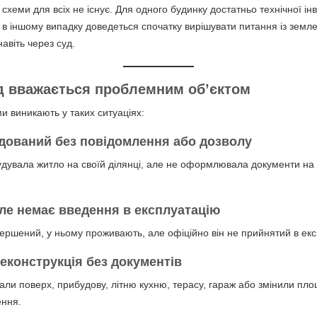
схеми для всіх не існує. Для одного будинку достатньо технічної інв
а в іншому випадку доведеться спочатку вирішувати питання із земл
авіть через суд.
д вважається проблемним об’єктом
 виникають у таких ситуаціях:
удований без повідомлення або дозволу
дувала житло на своїй ділянці, але не оформлювала документи на
але немає введення в експлуатацію
ершений, у ньому проживають, але офіційно він не прийнятий в екс
еконструкція без документів
ли поверх, прибудову, літню кухню, терасу, гараж або змінили пло
ння.