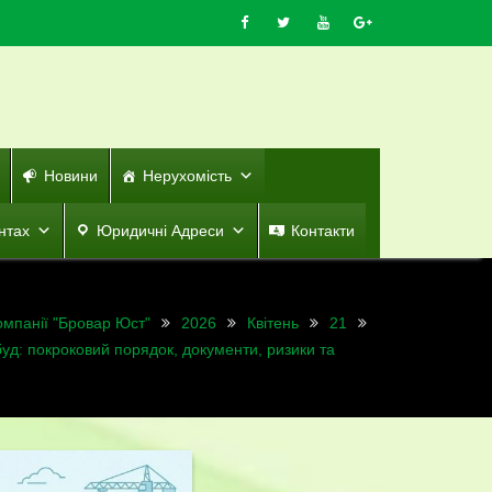
Новини
Нерухомість
нтах
Юридичні Адреси
Контакти
омпанії "Бровар Юст"
2026
Квітень
21
уд: покроковий порядок, документи, ризики та