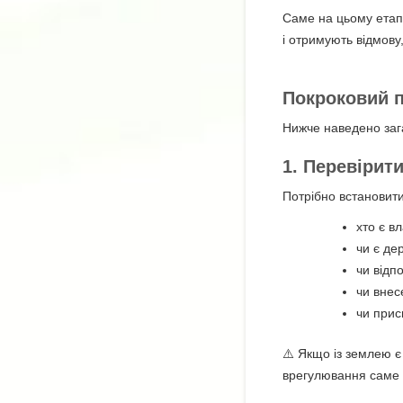
Саме на цьому етап
і отримують відмов
Покроковий 
Нижче наведено заг
1. Перевірит
Потрібно встановити
хто є в
чи є де
чи відп
чи внес
чи прис
⚠️ Якщо із землею 
врегулювання саме 