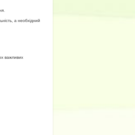
ня.
ність, а необхідний
кох важливих