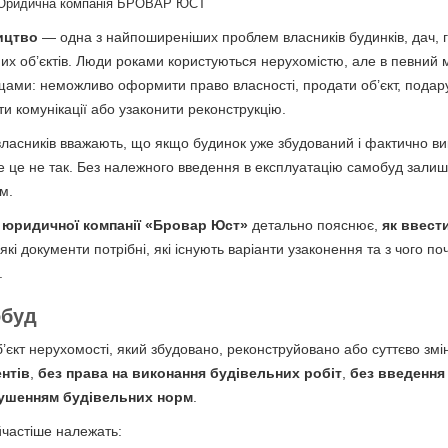
Юридична компанія БРОВАР ЮСТ
ицтво
— одна з найпоширеніших проблем власників будинків, дач, 
их об’єктів. Люди роками користуються нерухомістю, але в певний 
ами: неможливо оформити право власності, продати об’єкт, подару
и комунікації або узаконити реконструкцію.
власників вважають, що якщо будинок уже збудований і фактично ви
ле це не так. Без належного введення в експлуатацію самобуд зали
м.
а
юридичної компанії «Бровар Юст»
детально пояснює,
як ввест
 які документи потрібні, які існують варіанти узаконення та з чого п
.
обуд
’єкт нерухомості, який збудовано, реконструйовано або суттєво зм
нтів
,
без права на виконання будівельних робіт
,
без введення
рушенням будівельних норм
.
айчастіше належать: