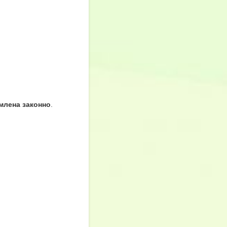
рмлена законно
.