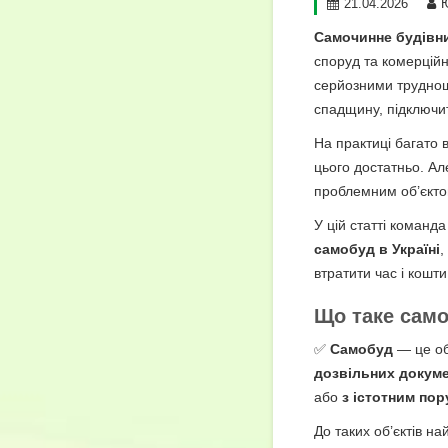
21.04.2026
Самочинне будівн
споруд та комерційн
серйозними труднощ
спадщину, підключит
На практиці багато 
цього достатньо. А
проблемним об’єкто
У цій статті команд
самобуд в Україні
,
втратити час і кошти
Що таке сам
✅
Самобуд
— це об
дозвільних докуме
або
з істотним по
До таких об’єктів н