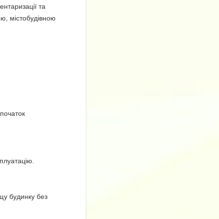
ентаризації та
ею, містобудівною
 початок
плуатацію.
щу будинку без