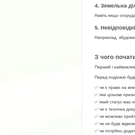
4. Земельна д
Навіть якщо споруда
5. Невідповідн
Наприклад, збудован
З чого почат
Перший і найважли
Перед подачею будь-
✅ чи є право на зем
✅ яке цільове призн
✅ який статус має об
✅ чи є технічна док
✅ чи можливо прой
✅ чи не буде відмо
✅ чи потрібно додат