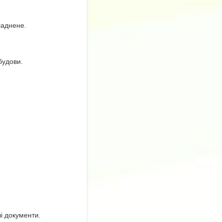
ладнене.
будови.
і документи.