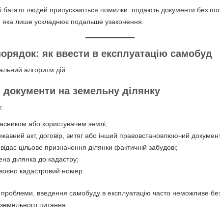
і багато людей припускаються помилки: подають документи без по
у, яка лише ускладнює подальше узаконення.
порядок: як
ввести в експлуатацію самобуд
альний алгоритм дій.
и документи на земельну ділянку
:
ласником або користувачем землі;
ржавний акт, договір, витяг або інший правовстановлюючий докумен
овідає цільове призначення ділянки фактичній забудові;
ена ділянка до кадастру;
воєно кадастровий номер.
є проблеми, введення самобуду в експлуатацію часто неможливе бе
земельного питання.