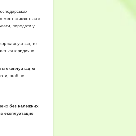
господарських
момент стикаються з
вати, передати у
користовується, то
шається юридично
и в експлуатацію
очати, щоб не
інено
без належних
 в експлуатацію