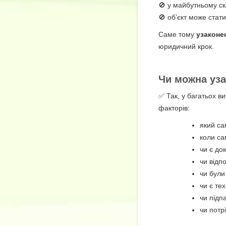
🚫 у майбутньому с
🚫 об’єкт може стат
Саме тому
узаконе
юридичний крок.
Чи можна уза
✅ Так, у багатьох в
факторів:
який са
коли са
чи є до
чи відп
чи були
чи є те
чи підп
чи потр