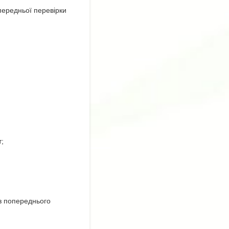
передньої перевірки
т;
з попереднього