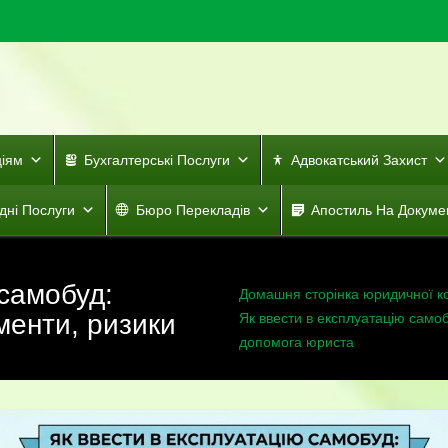
ціям
Бухгалтерські Послуги
Адвокатський Захист
дні Послуги
Бюро Перекладів
Апостиль На Докуме
 самобуд:
Домашня сторінка юридичної к
менти, ризики
Як ввести в експлуатацію самоб
допомога юриста