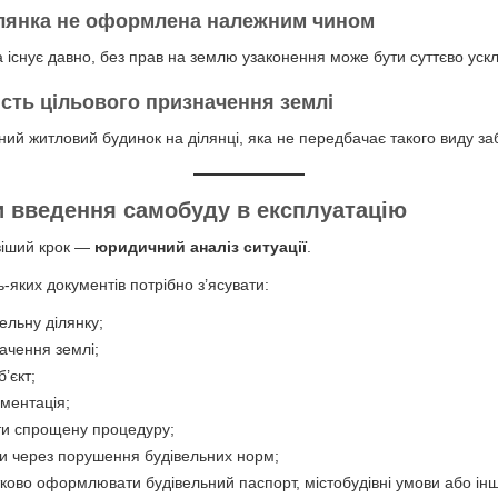
ілянка не оформлена належним чином
 існує давно, без прав на землю узаконення може бути суттєво уск
ість цільового призначення землі
ий житловий будинок на ділянці, яка не передбачає такого виду за
и введення самобуду в експлуатацію
віший крок —
юридичний аналіз ситуації
.
яких документів потрібно з’ясувати:
ельну ділянку;
ачення землі;
’єкт;
ументація;
ти спрощену процедуру;
ви через порушення будівельних норм;
ково оформлювати будівельний паспорт, містобудівні умови або інш