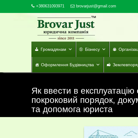
Skip
+380631093971
brovarjust@gmail.com
to
content
Громадянам
Бізнесу
Організа
Оформлення Будівництва
Землевпоря
Як ввести в експлуатацію
покроковий порядок, доку
та допомога юриста