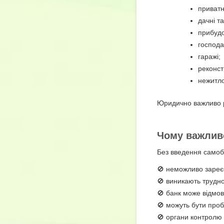
приватн
дачні т
прибудо
господа
гаражі;
реконст
нежитло
Юридично важливо 
Чому важливо
Без введення самоб
🚫 неможливо зареє
🚫 виникають трудно
🚫 банк може відмови
🚫 можуть бути проб
🚫 органи контролю 