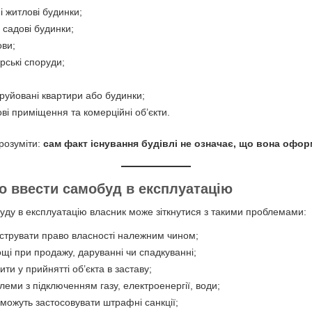
і житлові будинки;
а садові будинки;
ви;
рські споруди;
руйовані квартири або будинки;
ві приміщення та комерційні об’єкти.
розуміти:
сам факт існування будівлі не означає, що вона офо
 ввести самобуд в експлуатацію
уду в експлуатацію власник може зіткнутися з такими проблемами:
струвати право власності належним чином;
щі при продажу, даруванні чи спадкуванні;
ти у прийнятті об’єкта в заставу;
леми з підключенням газу, електроенергії, води;
можуть застосовувати штрафні санкції;