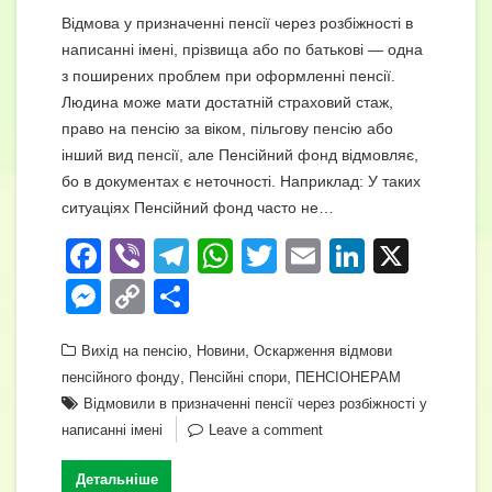
Відмова у призначенні пенсії через розбіжності в
написанні імені, прізвища або по батькові — одна
з поширених проблем при оформленні пенсії.
Людина може мати достатній страховий стаж,
право на пенсію за віком, пільгову пенсію або
інший вид пенсії, але Пенсійний фонд відмовляє,
бо в документах є неточності. Наприклад: У таких
ситуаціях Пенсійний фонд часто не…
F
Vi
T
W
T
E
Li
X
a
b
el
h
wi
m
n
M
C
П
c
er
e
at
tt
ail
k
e
o
о
e
,
gr
s
,
er
e
Вихід на пенсію
Новини
Оскарження відмови
ss
p
ді
,
,
пенсійного фонду
Пенсійні спори
ПЕНСІОНЕРАМ
b
a
A
dI
e
y
л
Відмовили в призначенні пенсії через розбіжності у
o
m
p
n
n
Li
и
написанні імені
Leave a comment
o
p
g
n
т
Детальніше