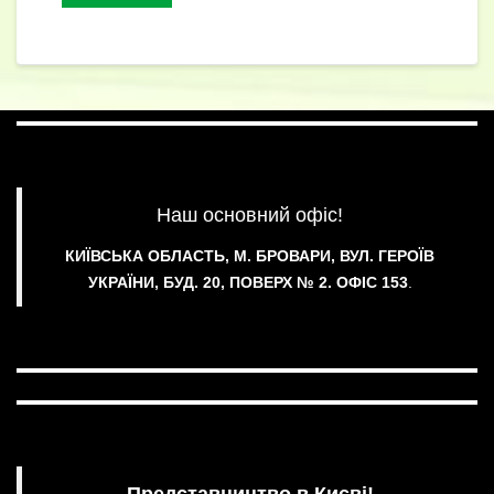
k
er
k
и
с
я
Наш основний офіс!
КИЇВСЬКА ОБЛАСТЬ, М. БРОВАРИ, ВУЛ. ГЕРОЇВ
УКРАЇНИ, БУД. 20, ПОВЕРХ № 2.
ОФІС 153
.
Представництво в Києві!