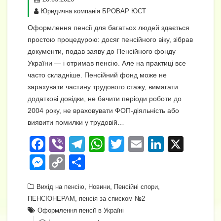
Юридична компанія БРОВАР ЮСТ
Оформлення пенсії для багатьох людей здається
простою процедурою: досяг пенсійного віку, зібрав
документи, подав заяву до Пенсійного фонду
України — і отримав пенсію. Але на практиці все
часто складніше. Пенсійний фонд може не
зарахувати частину трудового стажу, вимагати
додаткові довідки, не бачити періоди роботи до
2004 року, не враховувати ФОП-діяльність або
виявити помилки у трудовій…
F
Vi
T
W
T
E
Li
X
a
b
el
h
wi
m
n
M
C
П
c
er
e
at
tt
ail
k
e
o
о
e
,
gr
s
,
er
,
e
Вихід на пенсію
Новини
Пенсійні спори
ss
p
ді
,
ПЕНСІОНЕРАМ
пенсія за списком №2
b
a
A
dI
e
y
л
Оформлення пенсії в Україні