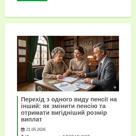
k
er
k
и
с
я
Перехід з одного виду пенсії на
інший: як змінити пенсію та
отримати вигідніший розмір
виплат
21.05.2026