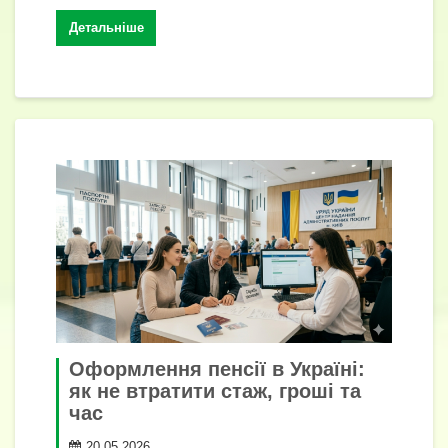
o
p
g
n
т
Детальніше
k
er
k
и
с
я
Оформлення пенсії в Україні:
як не втратити стаж, гроші та
час
20.05.2026