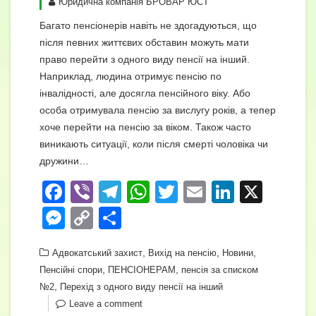
Юридична компанія БРОВАР ЮСТ
Багато пенсіонерів навіть не здогадуються, що
після певних життєвих обставин можуть мати
право перейти з одного виду пенсії на інший.
Наприклад, людина отримує пенсію по
інвалідності, але досягла пенсійного віку. Або
особа отримувала пенсію за вислугу років, а тепер
хоче перейти на пенсію за віком. Також часто
виникають ситуації, коли після смерті чоловіка чи
дружини…
F
Vi
T
W
T
E
Li
X
a
b
el
h
wi
m
n
M
C
П
c
er
e
at
tt
ail
k
e
o
о
e
gr
,
s
er
,
e
,
Адвокатський захист
Вихід на пенсію
Новини
ss
p
ді
,
,
Пенсійні спори
ПЕНСІОНЕРАМ
пенсія за списком
b
a
A
dI
e
y
л
,
№2
Перехід з одного виду пенсії на інший
o
m
p
n
n
Li
и
Leave a comment