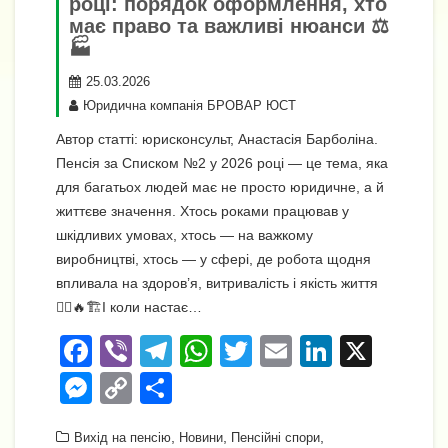
році: порядок оформлення, хто
має право та важливі нюанси ⚖️
🏭
25.03.2026
Юридична компанія БРОВАР ЮСТ
Автор статті: юрисконсульт, Анастасія Барболіна.
Пенсія за Списком №2 у 2026 році — це тема, яка
для багатьох людей має не просто юридичне, а й
життєве значення. Хтось роками працював у
шкідливих умовах, хтось — на важкому
виробництві, хтось — у сфері, де робота щодня
впливала на здоров’я, витривалість і якість життя
👷‍♂️🔥🏗️І коли настає…
F
Vi
T
W
T
E
Li
X
a
b
el
h
wi
m
n
M
C
П
c
er
e
at
tt
ail
k
e
o
о
e
,
gr
s
,
er
,
e
Вихід на пенсію
Новини
Пенсійні спори