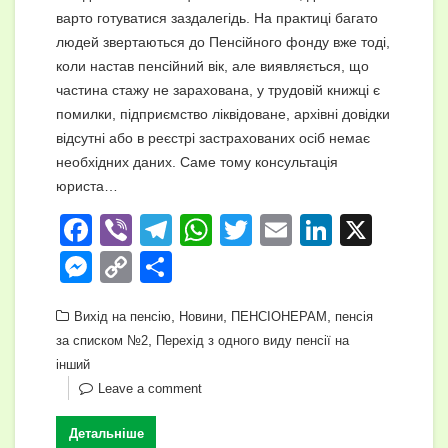
варто готуватися заздалегідь. На практиці багато
людей звертаються до Пенсійного фонду вже тоді,
коли настав пенсійний вік, але виявляється, що
частина стажу не зарахована, у трудовій книжці є
помилки, підприємство ліквідоване, архівні довідки
відсутні або в реєстрі застрахованих осіб немає
необхідних даних. Саме тому консультація
юриста…
F
Vi
T
W
T
E
Li
X
a
b
el
h
wi
m
n
M
C
П
c
er
e
at
tt
ail
k
e
o
о
e
,
gr
s
,
er
,
e
Вихід на пенсію
Новини
ПЕНСІОНЕРАМ
пенсія
ss
p
ді
,
за списком №2
Перехід з одного виду пенсії на
b
a
A
dI
e
y
л
інший
o
m
p
n
n
Li
и
Leave a comment
o
p
g
n
т
Детальніше