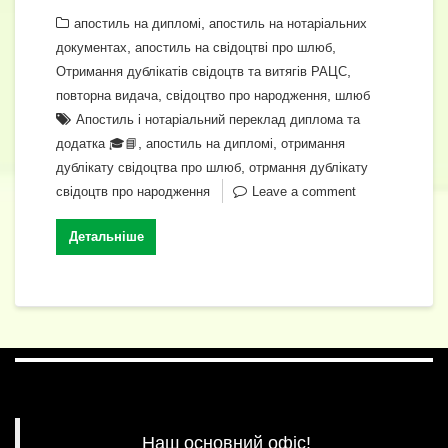
c
er
e
at
tt
ail
k
e
o
о
e
gr
,
s
er
e
апостиль на дипломі
апостиль на нотаріальних
ss
p
ді
,
,
документах
апостиль на свідоцтві про шлюб
b
a
A
dI
e
y
л
,
Отримання дублікатів свідоцтв та витягів РАЦС
o
m
p
n
n
Li
и
,
,
повторна видача
свідоцтво про народження
шлюб
o
p
Апостиль і нотаріальний переклад диплома та
g
n
т
,
,
додатка 🎓📘
апостиль на дипломі
отримання
k
er
k
и
,
дублікату свідоцтва про шлюб
отрмання дублікату
с
свідоцтв про народження
Leave a comment
я
Детальніше
Наш основний офіс!