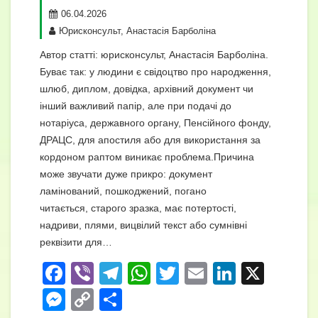
06.04.2026
Юрисконсульт, Анастасія Барболіна
Автор статті: юрисконсульт, Анастасія Барболіна.
Буває так: у людини є свідоцтво про народження,
шлюб, диплом, довідка, архівний документ чи
інший важливий папір, але при подачі до
нотаріуса, державного органу, Пенсійного фонду,
ДРАЦС, для апостиля або для використання за
кордоном раптом виникає проблема.Причина
може звучати дуже прикро: документ
ламінований, пошкоджений, погано
читається, старого зразка, має потертості,
надриви, плями, вицвілий текст або сумнівні
реквізити для…
F
Vi
T
W
T
E
Li
X
a
b
el
h
wi
m
n
M
C
П