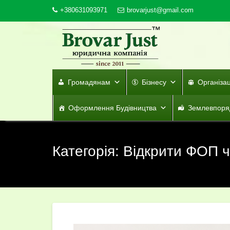
Skip
+380631093971
brovarjust@gmail.com
to
content
Громадянам
Бізнесу
Організа
Оформлення Будівництва
Землевпоря
Категорія:
Відкрити ФОП ч