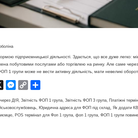
рболіна
мою підприємницької діяльності. Здається, що все дуже легко: мін
жена побутовими послугами або торгівлею на ринку. Але саме через 
ОП 1 групи може не вести активну діяльність, мати невеликі обор
X
M
C
П
e
o
о
,
,
,
через ДІЯ
Звітність ФОП 1 група
Звітність ФОП 3 група
Платіжні термі
ss
p
ді
,
,
ійськовослужбовець
Юридична адреса для ФОП під склад
Як додати К
e
y
л
,
,
,
риємцю
POS термінал для Фоп 1 група
фоп 1 група
ФОП 1 групи повин
n
Li
и
g
n
т