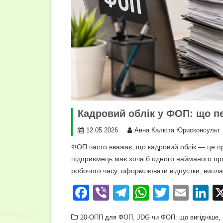
Кадровий облік у ФОП: що пе
12.05.2026
Анна Калюта Юрисконсульт
ФОП часто вважає, що кадровий облік — це про
підприємець має хоча б одного найманого пра
робочого часу, оформлювати відпустки, виплач
F
Vi
T
W
T
E
Li
a
b
el
h
wi
m
n
,
,
20-ОПП для ФОП
JDG чи ФОП: що вигідніше