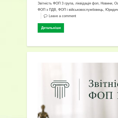
c
er
e
at
tt
ail
k
,
,
,
Звітність ФОП 3 група
ліквідація фоп
Новини
О
e
gr
s
er
e
,
,
ФОП з ПДВ
ФОП і військовослужбовець
Юридич
b
a
A
dI
Leave a comment
o
m
p
n
Детальніше
o
p
k