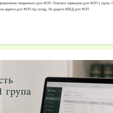
ss
p
ді
,
,
формлення лікарняного для ФОП
Платіжні термінали для ФОП 1 групи
e
y
л
,
на адреса для ФОП під склад
Як додати КВЕД для ФОП
n
Li
и
g
n
т
er
k
и
с
я