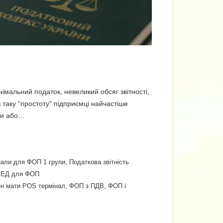
імальний податок, невеликий обсяг звітності,
таку “простоту” підприємці найчастіше
оти або…
,
нали для ФОП 1 групи
Податкова звітність
ВЕД для ФОП
,
,
ен мати POS термінал
ФОП з ПДВ
ФОП і