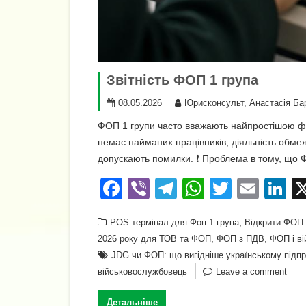
Звітність ФОП 1 група
08.05.2026
Юрисконсульт, Анастасія Ба
ФОП 1 групи часто вважають найпростішою фор
немає найманих працівників, діяльність обме
допускають помилки. ❗ Проблема в тому, що Ф
F
Vi
T
W
T
E
Li
a
b
el
h
wi
m
n
,
POS термінал для Фоп 1 група
Відкрити ФОП 
c
er
e
at
tt
ail
k
,
,
2026 року для ТОВ та ФОП
ФОП з ПДВ
ФОП і в
e
gr
s
er
e
JDG чи ФОП: що вигідніше українському підп
b
a
A
dI
військовослужбовець
Leave a comment
o
m
p
n
Детальніше