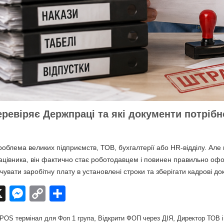
ревіряє Держпраці та які документи потрібно
блема великих підприємств, ТОВ, бухгалтерії або HR-відділу. Але 
цівника, він фактично стає роботодавцем і повинен правильно офор
увати заробітну плату в установлені строки та зберігати кадрові д
X
M
C
П
e
o
о
,
,
POS термінал для Фоп 1 група
Відкрити ФОП через ДІЯ
Директор ТОВ і