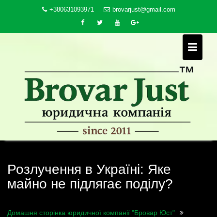
Skip
+380631093971
brovarjust@gmail.com
to
content
Розлучення в Україні: Яке
майно не підлягає поділу?
Домашня сторінка юридичної компанії "Бровар Юст"