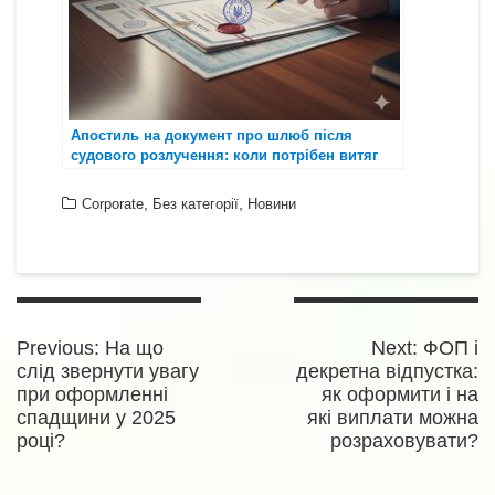
Апостиль на документ про шлюб після
судового розлучення: коли потрібен витяг
ДРАЦС і як підтвердити “ланцюжок прізвищ”
,
,
Corporate
Без категорії
Новини
Навігація
записів
Previous
Next
Previous:
На що
Next:
ФОП і
post:
post:
слід звернути увагу
декретна відпустка:
при оформленні
як оформити і на
спадщини у 2025
які виплати можна
році?
розраховувати?