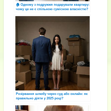
🏠 Одному з подружжя подарували квартиру:
чому це не є спільною сумісною власністю?
Розірвання шлюбу через суд або онлайн: як
правильно діяти у 2025 році?