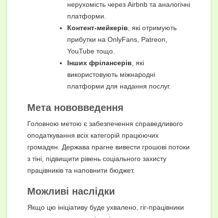
нерухомість через Airbnb та аналогічні
платформи.
Контент-мейкерів
, які отримують
прибутки на OnlyFans, Patreon,
YouTube тощо.
Інших фрілансерів
, які
використовують міжнародні
платформи для надання послуг.
Мета нововведення
Головною метою є забезпечення справедливого
оподаткування всіх категорій працюючих
громадян. Держава прагне вивести грошові потоки
з тіні, підвищити рівень соціального захисту
працівників та наповнити бюджет.
Можливі наслідки
Якщо цю ініціативу буде ухвалено, гіг-працівники