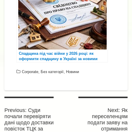
Спадщина під час війни у 2026 році: як
оформити спадщину в Україні за новими
правилами ⚖️📄
,
,
Corporate
Без категорії
Новини
Навігація
записів
Previous
Next
Previous:
Суди
Next:
Як
post:
post
почали перевіряти
переселенцям
дані щодо доставки
подати заяву на
повісток ТЦК за
отримання