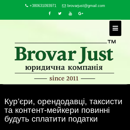
Skip
+380631093971
brovarjust@gmail.com
to
content
Кур’єри, орендодавці, таксисти
та контент-мейкери повинні
будуть сплатити податки