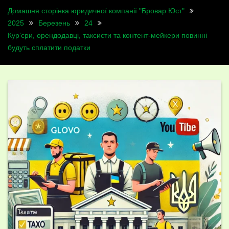
Домашня сторінка юридичної компанії "Бровар Юст"
2025
Березень
24
Кур’єри, орендодавці, таксисти та контент-мейкери повинні
будуть сплатити податки