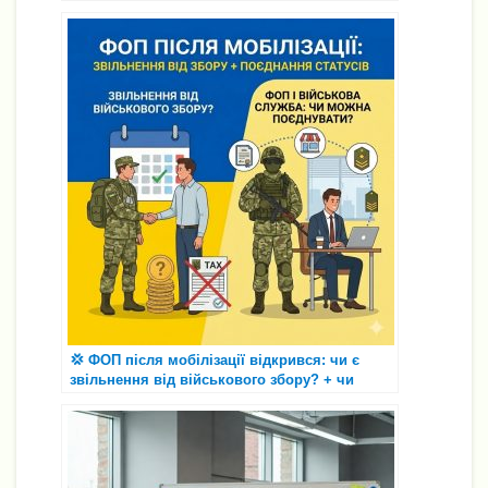
💢 ФОП після мобілізації відкрився: чи є
звільнення від військового збору? + чи
можна бути ФОП і військовослужбовцем