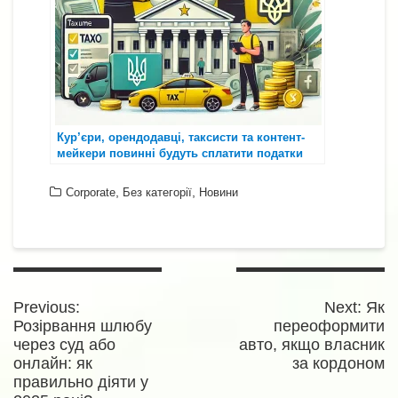
Кур’єри, орендодавці, таксисти та контент-
мейкери повинні будуть сплатити податки
,
,
Corporate
Без категорії
Новини
Навігація
записів
Previous
Next
Previous:
Next:
Як
post:
post
Розірвання шлюбу
переоформити
через суд або
авто, якщо власник
онлайн: як
за кордоном
правильно діяти у