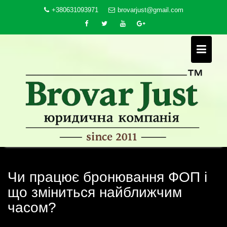
Skip
+380631093971
brovarjust@gmail.com
to
content
Чи працює бронювання ФОП і
що зміниться найближчим
часом?