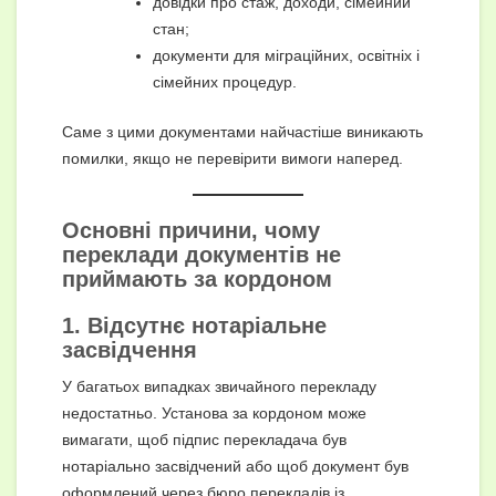
довідки про стаж, доходи, сімейний
стан;
документи для міграційних, освітніх і
сімейних процедур.
Саме з цими документами найчастіше виникають
помилки, якщо не перевірити вимоги наперед.
Основні причини, чому
переклади документів не
приймають за кордоном
1. Відсутнє нотаріальне
засвідчення
У багатьох випадках звичайного перекладу
недостатньо. Установа за кордоном може
вимагати, щоб підпис перекладача був
нотаріально засвідчений або щоб документ був
оформлений через бюро перекладів із