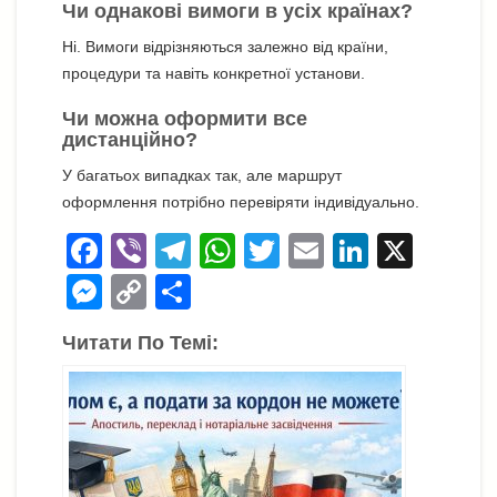
Чи однакові вимоги в усіх країнах?
Ні. Вимоги відрізняються залежно від країни,
процедури та навіть конкретної установи.
Чи можна оформити все
дистанційно?
У багатьох випадках так, але маршрут
оформлення потрібно перевіряти індивідуально.
F
Vi
T
W
T
E
Li
X
a
b
el
h
wi
m
n
M
C
П
c
er
e
at
tt
ail
k
e
o
о
Читати По Темі:
e
gr
s
er
e
ss
p
ді
b
a
A
dI
e
y
л
o
m
p
n
n
Li
и
o
p
g
n
т