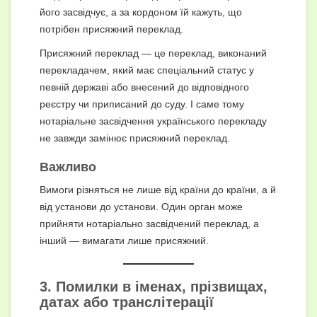
його засвідчує, а за кордоном їй кажуть, що
потрібен присяжний переклад.
Присяжний переклад — це переклад, виконаний
перекладачем, який має спеціальний статус у
певній державі або внесений до відповідного
реєстру чи приписаний до суду. І саме тому
нотаріальне засвідчення українського перекладу
не завжди замінює присяжний переклад.
Важливо
Вимоги різняться не лише від країни до країни, а й
від установи до установи. Один орган може
прийняти нотаріально засвідчений переклад, а
інший — вимагати лише присяжний.
3. Помилки в іменах, прізвищах,
датах або транслітерації