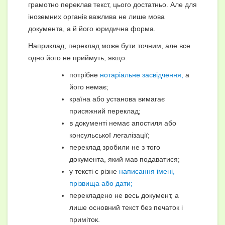
грамотно переклав текст, цього достатньо. Але для
іноземних органів важлива не лише мова
документа, а й його юридична форма.
Наприклад, переклад може бути точним, але все
одно його не приймуть, якщо:
потрібне
нотаріальне засвідчення,
а
його немає;
країна або установа вимагає
присяжний переклад;
в документі немає апостиля або
консульської легалізації;
переклад зробили не з того
документа, який мав подаватися;
у тексті є різне
написання імені,
прізвища або дати;
перекладено не весь документ, а
лише основний текст без печаток і
приміток.