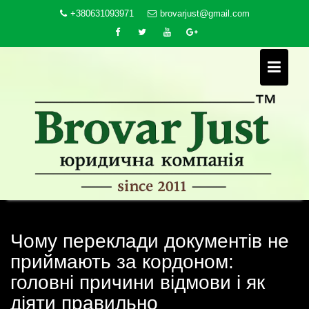
Skip
+380631093971
brovarjust@gmail.com
to
content
Чому переклади документів не
приймають за кордоном:
головні причини відмови і як
діяти правильно