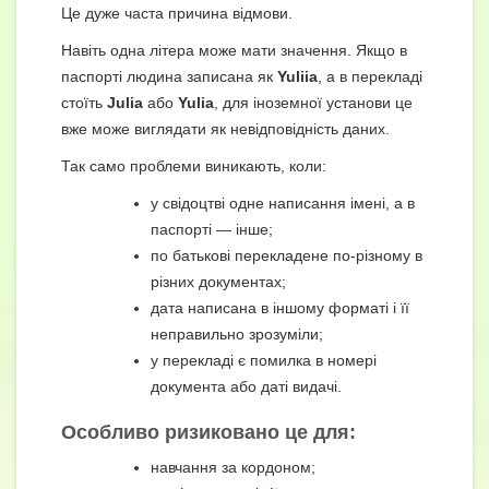
Це дуже часта причина відмови.
Навіть одна літера може мати значення. Якщо в
паспорті людина записана як
Yuliia
, а в перекладі
стоїть
Julia
або
Yulia
, для іноземної установи це
вже може виглядати як невідповідність даних.
Так само проблеми виникають, коли:
у свідоцтві одне написання імені, а в
паспорті — інше;
по батькові перекладене по-різному в
різних документах;
дата написана в іншому форматі і її
неправильно зрозуміли;
у перекладі є помилка в номері
документа або даті видачі.
Особливо ризиковано це для:
навчання за кордоном;