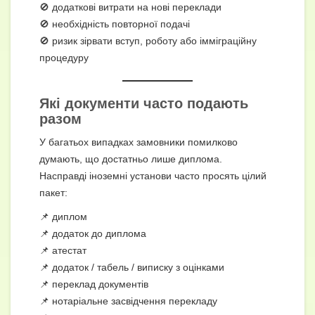
🚫 додаткові витрати на нові переклади
🚫 необхідність повторної подачі
🚫 ризик зірвати вступ, роботу або імміграційну
процедуру
Які документи часто подають
разом
У багатьох випадках замовники помилково
думають, що достатньо лише диплома.
Насправді іноземні установи часто просять цілий
пакет:
📌 диплом
📌 додаток до диплома
📌 атестат
📌 додаток / табель / виписку з оцінками
📌 переклад документів
📌 нотаріальне засвідчення перекладу