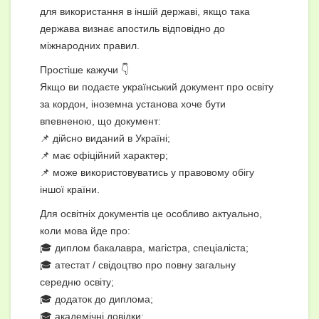
для використання в іншій державі, якщо така
держава визнає апостиль відповідно до
міжнародних правил.
Простіше кажучи 👇
Якщо ви подаєте український документ про освіту
за кордон, іноземна установа хоче бути
впевненою, що документ:
📌 дійсно виданий в Україні;
📌 має офіційний характер;
📌 може використовуватись у правовому обігу
іншої країни.
Для освітніх документів це особливо актуально,
коли мова йде про:
🎓 диплом бакалавра, магістра, спеціаліста;
🎓 атестат / свідоцтво про повну загальну
середню освіту;
🎓 додаток до диплома;
🎓 академічні довідки;