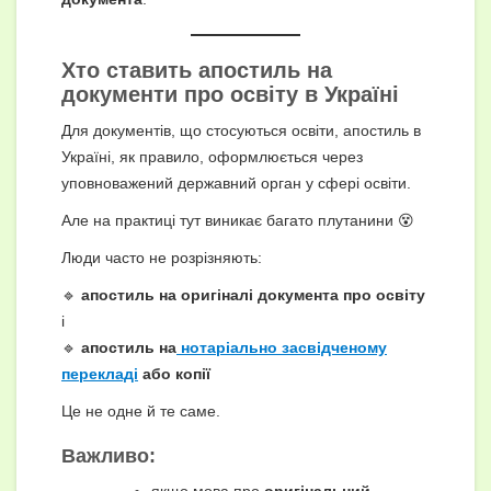
Хто ставить апостиль на
документи про освіту в Україні
Для документів, що стосуються освіти, апостиль в
Україні, як правило, оформлюється через
уповноважений державний орган у сфері освіти.
Але на практиці тут виникає багато плутанини 😵
Люди часто не розрізняють:
🔹
апостиль на оригіналі документа про освіту
і
🔹
апостиль на
нотаріально засвідченому
перекладі
або копії
Це не одне й те саме.
Важливо:
якщо мова про
оригінальний