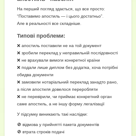
На перший погляд здається, що все просто:
“Поставимо апостиль — і цього достатньо”.
Але в реальності все складніше.
Типові проблеми:
❌ апостиль поставили не на той документ
❌ зробили переклад у неправильній послідовності
❌ не врахували вимоги конкретної країни
❌ подали лише диплом без додатка, хоча потрібні
обидва документи
❌ замовили нотаріальний переклад занадто рано,
а після апостиля довелося переробляти
❌ не перевірили, чи приймає конкретний орган
саме апостиль, а не іншу форму легалізації
У підсумку виникають такі наслідки:
🚫 відмова у прийнятті пакета документів
🚫 втрата строків подачі