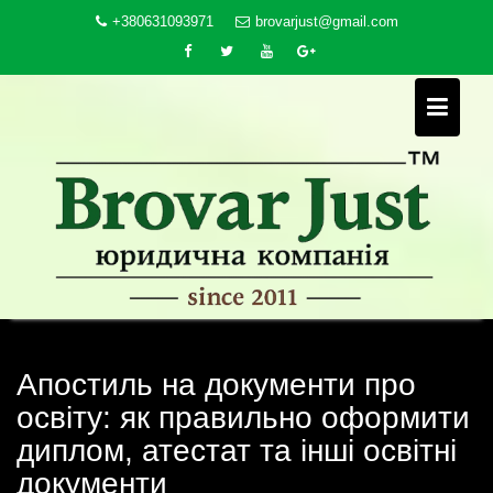
Skip
+380631093971
brovarjust@gmail.com
to
content
Апостиль на документи про
освіту: як правильно оформити
диплом, атестат та інші освітні
документи