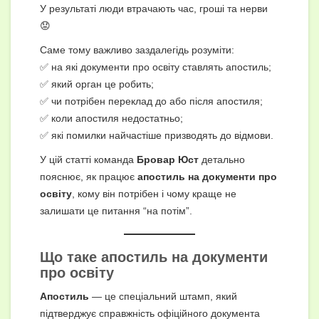
У результаті люди втрачають час, гроші та нерви
😟
Саме тому важливо заздалегідь розуміти:
✅ на які документи про освіту ставлять апостиль;
✅ який орган це робить;
✅ чи потрібен переклад до або після апостиля;
✅ коли апостиля недостатньо;
✅ які помилки найчастіше призводять до відмови.
У цій статті команда
Бровар Юст
детально
пояснює, як працює
апостиль на документи про
освіту
, кому він потрібен і чому краще не
залишати це питання “на потім”.
Що таке
апостиль на документи
про освіту
Апостиль
— це спеціальний штамп, який
підтверджує справжність офіційного документа