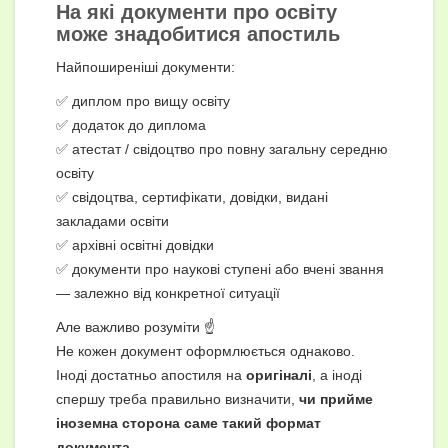
На які документи про освіту
може знадобитися апостиль
Найпоширеніші документи:
✅ диплом про вищу освіту
✅ додаток до диплома
✅ атестат / свідоцтво про повну загальну середню
освіту
✅ свідоцтва, сертифікати, довідки, видані
закладами освіти
✅ архівні освітні довідки
✅ документи про наукові ступені або вчені звання
— залежно від конкретної ситуації
Але важливо розуміти ☝️
Не кожен документ оформлюється однаково.
Іноді достатньо апостиля на
оригіналі
, а іноді
спершу треба правильно визначити,
чи прийме
іноземна сторона саме такий формат
документа
.