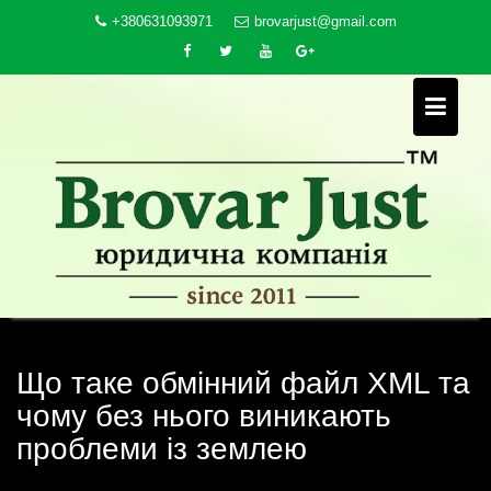
Skip
+380631093971
brovarjust@gmail.com
to
content
Що таке обмінний файл XML та
чому без нього виникають
проблеми із землею