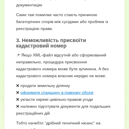
документацію
Саме такі помилки часто стають причиною
багаторічних спорів між сусідами або проблем із
реєстрацією права.
3. Неможливість присвоїти
кадастровий номер
📌 Якщо XML-файл відсутній або сформований
неправильно, процедура присвоєння
кадастрового номера може бути зупинена. А без
кадастрового номера власник нерідко не може:
❌ продати земельну ділянку
❌
оформити спадщину в повному обсязі
❌ укласти окремі цивільно-правові угоди
❌ належно підготувати документи для подальших
реєстраційних дій
Тобто начебто “дрібний технічний нюанс” на