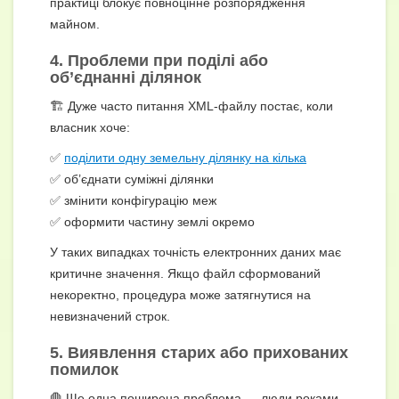
практиці блокує повноцінне розпорядження
майном.
4. Проблеми при поділі або
об’єднанні ділянок
🏗️ Дуже часто питання XML-файлу постає, коли
власник хоче:
✅
поділити одну земельну ділянку на кілька
✅ об’єднати суміжні ділянки
✅ змінити конфігурацію меж
✅ оформити частину землі окремо
У таких випадках точність електронних даних має
критичне значення. Якщо файл сформований
некоректно, процедура може затягнутися на
невизначений строк.
5. Виявлення старих або прихованих
помилок
🛑 Ще одна поширена проблема — люди роками