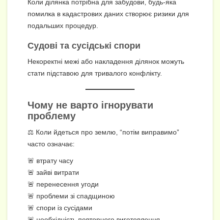
Коли ділянка потрібна для забудови, будь-яка
помилка в кадастрових даних створює ризики для
подальших процедур.
Судові та сусідські спори
Некоректні межі або накладення ділянок можуть
стати підставою для тривалого конфлікту.
Чому не варто ігнорувати
проблему
⚖️ Коли йдеться про землю, “потім виправимо”
часто означає:
🚨 втрату часу
🚨 зайві витрати
🚨 перенесення угоди
🚨 проблеми зі спадщиною
🚨 спори із сусідами
🚨 необхідність повторного виготовлення