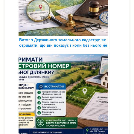
Витяг з Державного земельного кадастру: як
отримати, що він показує і коли без нього не
обійтися 🌿📄