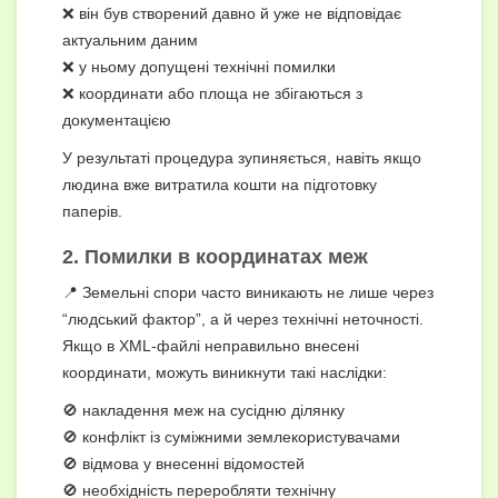
❌ він був створений давно й уже не відповідає
актуальним даним
❌ у ньому допущені технічні помилки
❌ координати або площа не збігаються з
документацією
У результаті процедура зупиняється, навіть якщо
людина вже витратила кошти на підготовку
паперів.
2. Помилки в координатах меж
📍 Земельні спори часто виникають не лише через
“людський фактор”, а й через технічні неточності.
Якщо в XML-файлі неправильно внесені
координати, можуть виникнути такі наслідки:
🚫 накладення меж на сусідню ділянку
🚫 конфлікт із суміжними землекористувачами
🚫 відмова у внесенні відомостей
🚫 необхідність переробляти технічну