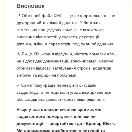
Висновок
📍 Обмінний файл XML — це не формальність і не
другорядний технічний додаток. У багатьох
земельних процедурах саме він є ключем до
внесення відомостей у кадастр, реєстрації
ділянки, зміни її параметрів, поділу чи об’єднання.
⚠️ Якщо XML-файл відсутній, містить помилки або
не відповідає документації, власник землі ризикує
отримати відмову, затягування строків, додаткові
витрати та юридичні проблеми.
✅ Саме тому краще перевірити ситуацію
заздалегідь, а не тоді, коли угода вже зривається
або спадщина зависла через невідповідності.
Якщо у вас виникли питання щодо землі,
кадастрового номера, меж ділянки чи
документації — звертайтеся до «Бровар Юст».
Ми допоможемо розібратися в ситуації та