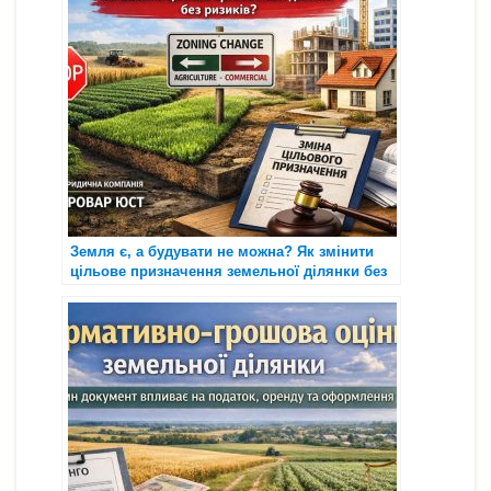
Земля є, а будувати не можна? Як змінити
цільове призначення земельної ділянки без
зайвих ризиків 🏡⚖️📄