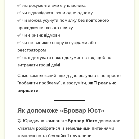
✅ які документи вже є у власника
✅ чи відповідають вони одне одному
✅ чи можна усунути помилку без повторного
проходження всього шляху
✅ чи є ризик відмови
✅ чи не виникне спору із сусідами або
реєстратором
✅ як підготувати пакет документів так, щоб не
витрачати гроші двічі
Саме комплексний підхід дає результат: не просто
“побачити проблему”, а зрозуміти,
як її реально
вирішити
.
Як допоможе «Бровар Юст»
🤝 Юридична компанія
«Бровар Юст»
допомагає
клієнтам розібратися із земельними питаннями
комплексно та без зайвої плутанини.