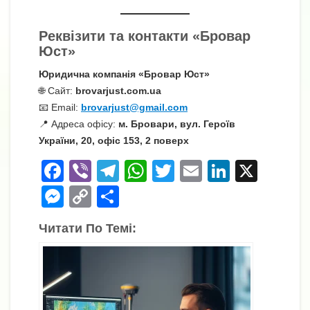
Реквізити та контакти «Бровар
Юст»
Юридична компанія «Бровар Юст»
🌐 Сайт:
brovarjust.com.ua
📧 Email:
brovarjust@gmail.com
📍 Адреса офісу:
м. Бровари, вул. Героїв
України, 20, офіс 153, 2 поверх
F
Vi
T
W
T
E
Li
X
a
b
el
h
wi
m
n
M
C
П
c
er
e
at
tt
ail
k
e
o
о
Читати По Темі:
e
gr
s
er
e
ss
p
ді
b
a
A
dI
e
y
л
o
m
p
n
n
Li
и
o
p
g
n
т