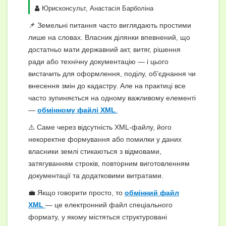
Юрисконсульт, Анастасія Барболіна
📌 Земельні питання часто виглядають простими
лише на словах. Власник ділянки впевнений, що
достатньо мати державний акт, витяг, рішення
ради або технічну документацію — і цього
вистачить для оформлення, поділу, об’єднання чи
внесення змін до кадастру. Але на практиці все
часто зупиняється на одному важливому елементі
—
обмінному файлі XML
.
⚠️ Саме через відсутність XML-файлу, його
некоректне формування або помилки у даних
власники землі стикаються з відмовами,
затягуванням строків, повторним виготовленням
документації та додатковими витратами.
💼 Якщо говорити просто, то
обмінний файл
XML
— це електронний файл спеціального
формату, у якому містяться структуровані