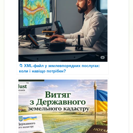
k
er
k
и
с
я
📁 XML-файл у землевпорядних послугах:
коли і навіщо потрібен?