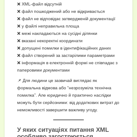
❌ XML-файл відсутній
❌ файл пошкоджений або не відкривається
❌ файл не відповідає затвердженій документації
❌ у файлі неправильна площа
❌ межі накладаються на сусідні ділянки
❌ вказані некоректні координати
❌ допущені помилки в ідентифікаційних даних
❌ файл створений за застарілими параметрами
❌ інформація в електронній формі не співпадає з
паперовими документами
📌 Для людини це зазвичай виглядає як
формальна відмова або “незрозуміла технічна
помилка”. Але юридично й практично наслідки
можуть бути серйозними: від додаткових витрат до
неможливості завершити важливу угоду.
У яких ситуаціях питання XML
особливо загострюється