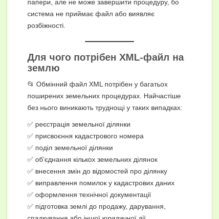
папери, але не може завершити процедуру, бо
система не приймає файл або виявляє
розбіжності.
Для чого потрібен XML-файл на
землю
📂 Обмінний файл XML потрібен у багатьох
поширених земельних процедурах. Найчастіше
без нього виникають труднощі у таких випадках:
✅ реєстрація земельної ділянки
✅ присвоєння кадастрового номера
✅ поділ земельної ділянки
✅ об’єднання кількох земельних ділянок
✅ внесення змін до відомостей про ділянку
✅ виправлення помилок у кадастрових даних
✅ оформлення технічної документації
✅ підготовка землі до продажу, дарування,
спадкування або іншої юридичної дії