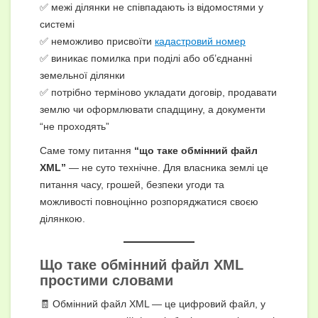
✅ межі ділянки не співпадають із відомостями у
системі
✅ неможливо присвоїти
кадастровий номер
✅ виникає помилка при поділі або об’єднанні
земельної ділянки
✅ потрібно терміново укладати договір, продавати
землю чи оформлювати спадщину, а документи
“не проходять”
Саме тому питання
“що таке обмінний файл
XML”
— не суто технічне. Для власника землі це
питання часу, грошей, безпеки угоди та
можливості повноцінно розпоряджатися своєю
ділянкою.
Що таке обмінний файл XML
простими словами
🧾 Обмінний файл XML — це цифровий файл, у