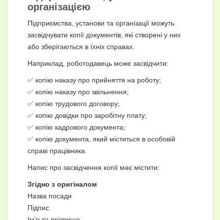
організацією
Підприємства, установи та організації можуть
засвідчувати копії документів, які створені у них
або зберігаються в їхніх справах.
Наприклад, роботодавець може засвідчити:
✅ копію наказу про прийняття на роботу;
✅ копію наказу про звільнення;
✅ копію трудового договору;
✅ копію довідки про заробітну плату;
✅ копію кадрового документа;
✅ копію документа, який міститься в особовій
справі працівника.
Напис про засвідчення копії має містити:
Згідно з оригіналом
Назва посади
Підпис
Ім’я та прізвище