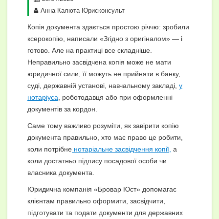
Анна Калюта Юрисконсульт
Копія документа здається простою річчю: зробили
ксерокопію, написали «Згідно з оригіналом» — і
готово. Але на практиці все складніше.
Неправильно засвідчена копія може не мати
юридичної сили, її можуть не прийняти в банку,
суді, державній установі, навчальному закладі,
у
нотаріуса
, роботодавця або при оформленні
документів за кордон.
Саме тому важливо розуміти, як завірити копію
документа правильно, хто має право це робити,
коли потрібне
нотаріальне засвідчення копії,
а
коли достатньо підпису посадової особи чи
власника документа.
Юридична компанія «Бровар Юст» допомагає
клієнтам правильно оформити, засвідчити,
підготувати та подати документи для державних