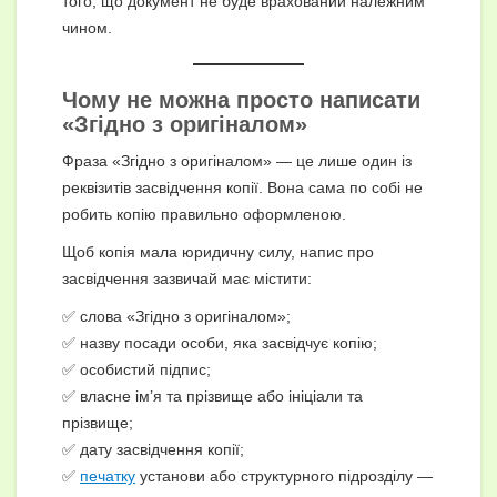
того, що документ не буде врахований належним
чином.
Чому не можна просто написати
«Згідно з оригіналом»
Фраза «Згідно з оригіналом» — це лише один із
реквізитів засвідчення копії. Вона сама по собі не
робить копію правильно оформленою.
Щоб копія мала юридичну силу, напис про
засвідчення зазвичай має містити:
✅ слова «Згідно з оригіналом»;
✅ назву посади особи, яка засвідчує копію;
✅ особистий підпис;
✅ власне ім’я та прізвище або ініціали та
прізвище;
✅ дату засвідчення копії;
✅
печатку
установи або структурного підрозділу —