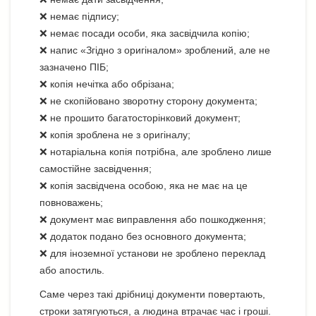
❌ немає підпису;
❌ немає посади особи, яка засвідчила копію;
❌ напис «Згідно з оригіналом» зроблений, але не
зазначено ПІБ;
❌ копія нечітка або обрізана;
❌ не скопійовано зворотну сторону документа;
❌ не прошито багатосторінковий документ;
❌ копія зроблена не з оригіналу;
❌ нотаріальна копія потрібна, але зроблено лише
самостійне засвідчення;
❌ копія засвідчена особою, яка не має на це
повноважень;
❌ документ має виправлення або пошкодження;
❌ додаток подано без основного документа;
❌ для іноземної установи не зроблено переклад
або апостиль.
Саме через такі дрібниці документи повертають,
строки затягуються, а людина втрачає час і гроші.