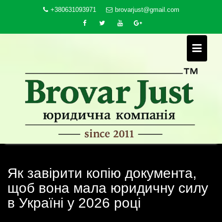
Skip
+380631093971
brovarjust@gmail.com
to
content
Як завірити копію документа,
щоб вона мала юридичну силу
в Україні у 2026 році