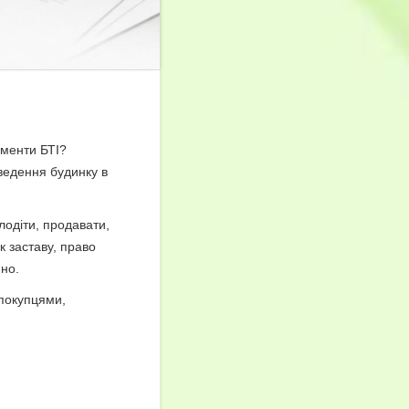
ументи БТІ?
ведення будинку в
лодіти, продавати,
к заставу, право
но.
 покупцями,