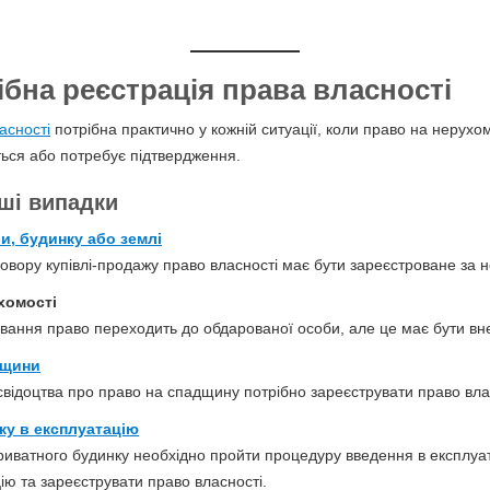
ібна реєстрація права власності
асності
потрібна практично у кожній ситуації, коли право на нерухом
ться або потребує підтвердження.
ші випадки
и, будинку або землі
овору купівлі-продажу право власності має бути зареєстроване за 
хомості
вання право переходить до обдарованої особи, але це має бути вн
дщини
відоцтва про право на спадщину потрібно зареєструвати право вла
ку в експлуатацію
приватного будинку необхідно пройти процедуру введення в експлу
ію та зареєструвати право власності.