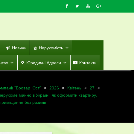
Новини
Нерухомість
нтах
Юридичні Адреси
Контакти
омпанії "Бровар Юст"
2026
Квітень
27
нерухоме майно в Україні: як оформити квартиру,
приміщення без ризиків