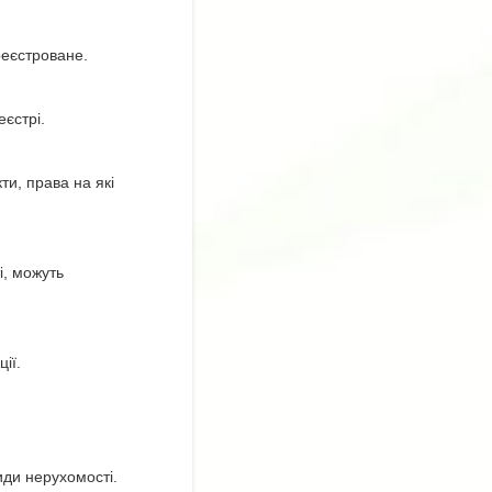
реєстроване.
єстрі.
ти, права на які
і, можуть
ії.
иди нерухомості.