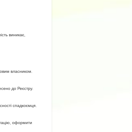
ість виникає,
новим власником.
есено до Реєстру.
сності спадкоємця.
атацію, оформити