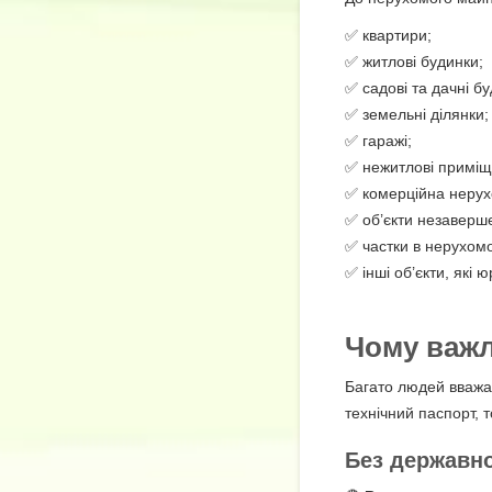
✅ квартири;
✅ житлові будинки;
✅ садові та дачні бу
✅ земельні ділянки;
✅ гаражі;
✅ нежитлові приміщ
✅ комерційна нерух
✅ об’єкти незаверш
✅ частки в нерухом
✅ інші об’єкти, які
Чому важл
Багато людей вважаю
технічний паспорт, 
Без державно