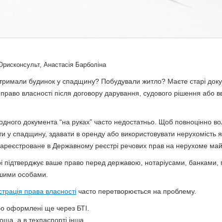
рисконсульт, Анастасія Барболіна
тримали будинок у спадщину? Побудували житло? Маєте старі док
право власності після договору дарування, судового рішення або в
 одного документа “на руках” часто недостатньо. Щоб повноцінно во
и у спадщину, здавати в оренду або використовувати нерухомість я
 зареєстроване в Державному реєстрі речових прав на нерухоме май
рі підтверджує ваше право перед державою, нотаріусами, банками,
ншими особами.
страція права власності
часто перетворюється на проблему.
бо оформлені ще через БТІ.
оща, а в техпаспорті інша.