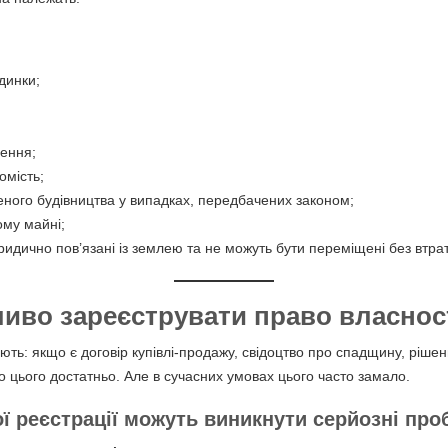
динки;
ення;
омість;
еного будівництва у випадках, передбачених законом;
ому майні;
 юридично пов’язані із землею та не можуть бути переміщені без втра
иво зареєструвати право власнос
ть: якщо є договір купівлі-продажу, свідоцтво про спадщину, ріше
то цього достатньо. Але в сучасних умовах цього часто замало.
ї реєстрації можуть виникнути серйозні пр