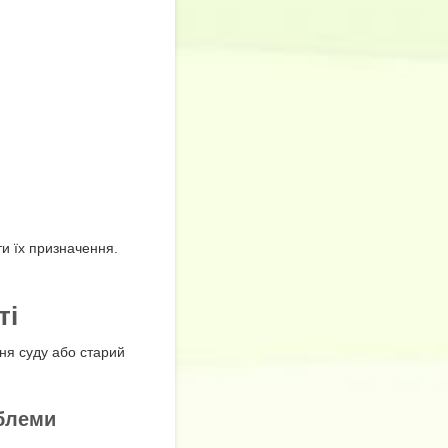
ти їх призначення.
ті
ння суду або старий
облеми