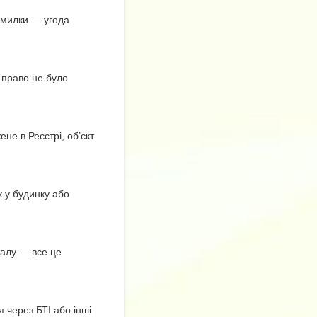
помилки — угода
 право не було
не в Реєстрі, об’єкт
к у будинку або
талу — все це
 через БТІ або інші