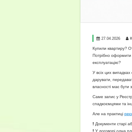
27.04.2026
Ю
Купили квартиру? О
Потрібно оформити 
експлуатацію?
У всіх цих випадках
дарувати, передават
власності має бути
Саме запис у Реєст
спадкоємцями та і
Але на практиці
реє
❗ Документи старі а
❗ У договорі одна пл