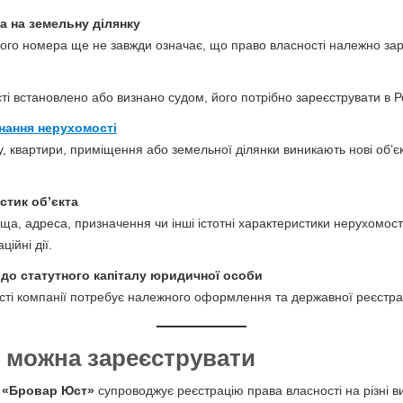
а на земельну ділянку
вого номера ще не завжди означає, що право власності належно за
і встановлено або визнано судом, його потрібно зареєструвати в Ре
нання нерухомості
у, квартири, приміщення або земельної ділянки виникають нові об’єк
стик об’єкта
а, адреса, призначення чи інші істотні характеристики нерухомост
ійні дії.
до статутного капіталу юридичної особи
ті компанії потребує належного оформлення та державної реєстрац
 можна зареєструвати
я
«Бровар Юст»
супроводжує реєстрацію права власності на різні в