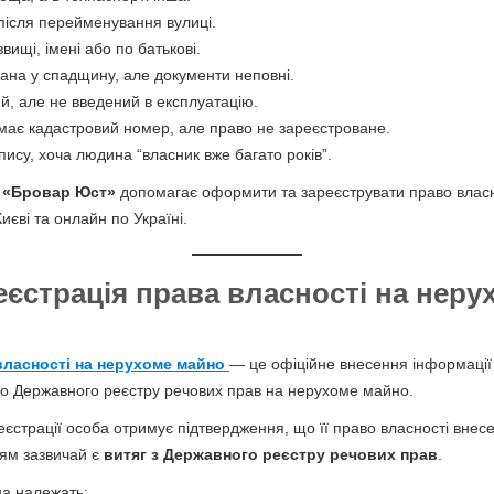
після перейменування вулиці.
звищі, імені або по батькові.
ана у спадщину, але документи неповні.
й, але не введений в експлуатацію.
 має кадастровий номер, але право не зареєстроване.
пису, хоча людина “власник вже багато років”.
я
«Бровар Юст»
допомагає оформити та зареєструвати право власн
иєві та онлайн по Україні.
еєстрація права власності на неру
власності на нерухоме майно
— це офіційне внесення інформації
 до Державного реєстру речових прав на нерухоме майно.
єстрації особа отримує підтвердження, що її право власності внесе
ям зазвичай є
витяг з Державного реєстру речових прав
.
а належать: