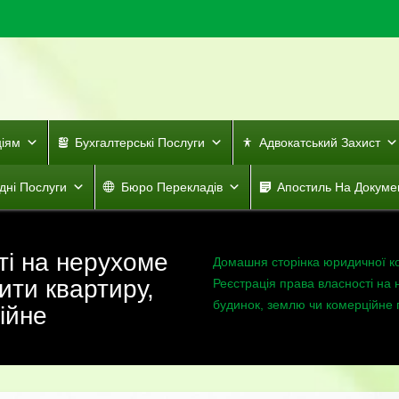
ціям
Бухгалтерські Послуги
Адвокатський Захист
дні Послуги
Бюро Перекладів
Апостиль На Докуме
ті на нерухоме
Домашня сторінка юридичної к
ити квартиру,
Реєстрація права власності на 
будинок, землю чи комерційне 
ійне