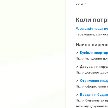
органи.
Коли потр
Реєстрація права вл
переходить, змінює
Найпоширені
📌
Купівля квартир
Після укладення дог
📌
Дарування неру
Після договору дару
📌
Отримання спа
Після оформлення с
📌
Введення будин
Після будівництва 
технічну документац