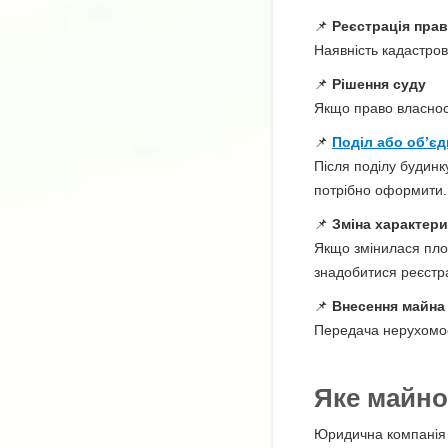
📌
Реєстрація прав
Наявність кадастро
📌
Рішення суду
Якщо право власност
📌
Поділ або об’єд
Після поділу будинк
потрібно оформити.
📌
Зміна характери
Якщо змінилася площ
знадобитися реєстрац
📌
Внесення майна 
Передача нерухомос
Яке майно
Юридична компані