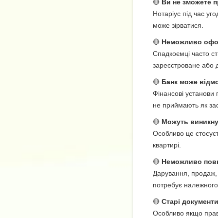
🔴
Ви не зможете 
Нотаріус під час уг
може зірватися.
🔴
Неможливо офор
Спадкоємці часто с
зареєстроване або д
🔴
Банк може відмо
Фінансові установи 
не приймають як зас
🔴
Можуть виникну
Особливо це стосуєт
квартирі.
🔴
Неможливо повн
Дарування, продаж, 
потребує належног
🔴
Старі документи
Особливо якщо право