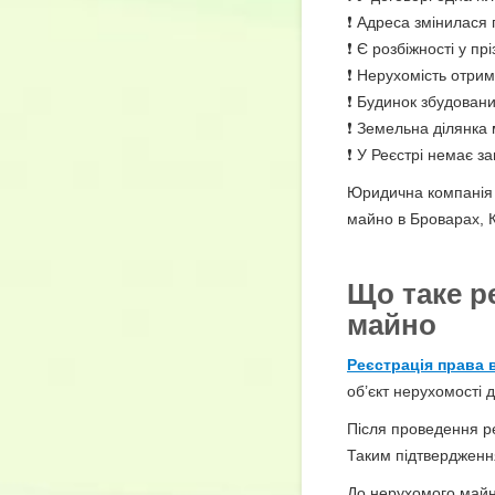
❗ Адреса змінилася 
❗ Є розбіжності у прі
❗ Нерухомість отрим
❗ Будинок збудовани
❗ Земельна ділянка
❗ У Реєстрі немає за
Юридична компані
майно в Броварах, К
Що таке р
майно
Реєстрація права 
об’єкт нерухомості
Після проведення ре
Таким підтвердженн
До нерухомого майн