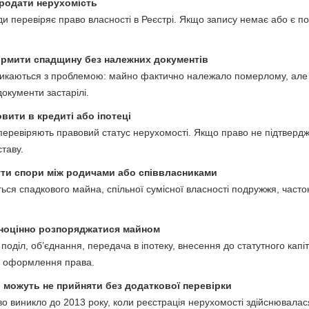
продати нерухомість
оди перевіряє право власності в Реєстрі. Якщо запису немає або є 
мити спадщину без належних документів
тикаються з проблемою: майно фактично належало померлому, але
окументи застарілі.
вити в кредиті або іпотеці
перевіряють правовий статус нерухомості. Якщо право не підтвердже
таву.
ти спори між родичами або співвласниками
ься спадкового майна, спільної сумісної власності подружжя, часто
оцінно розпоряджатися майном
поділ, об’єднання, передача в іпотеку, внесення до статутного капі
о оформлення права.
 можуть не прийняти без додаткової перевірки
 виникло до 2013 року, коли реєстрація нерухомості здійснювалася