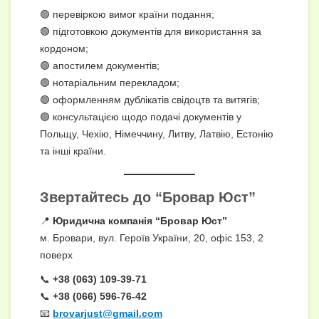
🟢 перевіркою вимог країни подання;
🟢 підготовкою документів для використання за
кордоном;
🟢 апостилем документів;
🟢 нотаріальним перекладом;
🟢 оформленням дублікатів свідоцтв та витягів;
🟢 консультацією щодо подачі документів у
Польщу, Чехію, Німеччину, Литву, Латвію, Естонію
та інші країни.
Звертайтесь до “Бровар Юст”
📍
Юридична компанія “Бровар Юст”
м. Бровари, вул. Героїв України, 20, офіс 153, 2
поверх
📞
+38 (063) 109-39-71
📞
+38 (066) 596-76-42
📧
brovarjust@gmail.com