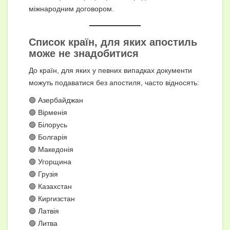
міжнародним договором.
Список країн, для яких
апостиль
може не знадобитися
До країн, для яких у певних випадках документи
можуть подаватися без апостиля, часто відносять:
🟢 Азербайджан
🟢 Вірменія
🟢 Білорусь
🟢 Болгарія
🟢 Македонія
🟢 Угорщина
🟢 Грузія
🟢 Казахстан
🟢 Киргизстан
🟢 Латвія
🟢 Литва