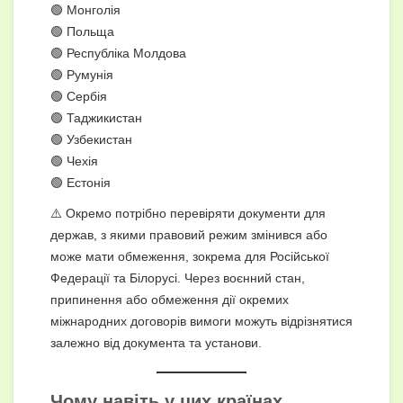
🟢 Монголія
🟢 Польща
🟢 Республіка Молдова
🟢 Румунія
🟢 Сербія
🟢 Таджикистан
🟢 Узбекистан
🟢 Чехія
🟢 Естонія
⚠️ Окремо потрібно перевіряти документи для
держав, з якими правовий режим змінився або
може мати обмеження, зокрема для Російської
Федерації та Білорусі. Через воєнний стан,
припинення або обмеження дії окремих
міжнародних договорів вимоги можуть відрізнятися
залежно від документа та установи.
Чому навіть у цих країнах