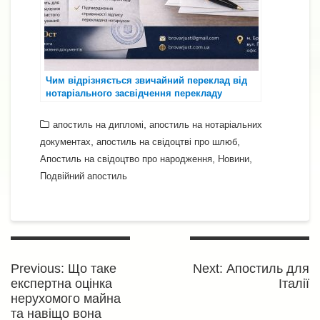
Чим відрізняється звичайний переклад від
нотаріального засвідчення перекладу
,
апостиль на дипломі
апостиль на нотаріальних
,
,
документах
апостиль на свідоцтві про шлюб
,
,
Апостиль на свідоцтво про народження
Новини
Подвійний апостиль
Навігація
записів
Previous
Next
Previous:
Що таке
Next:
Апостиль для
post:
post:
експертна оцінка
Італії
нерухомого майна
та навіщо вона