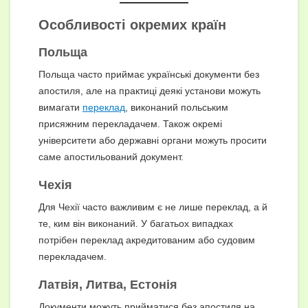
Особливості окремих країн
Польща
Польща часто приймає українські документи без
апостиля, але на практиці деякі установи можуть
вимагати
переклад
, виконаний польським
присяжним перекладачем. Також окремі
університети або державні органи можуть просити
саме апостильований документ.
Чехія
Для Чехії часто важливим є не лише переклад, а й
те, ким він виконаний. У багатьох випадках
потрібен переклад акредитованим або судовим
перекладачем.
Латвія, Литва, Естонія
Документи можуть прийматися без апостиля на