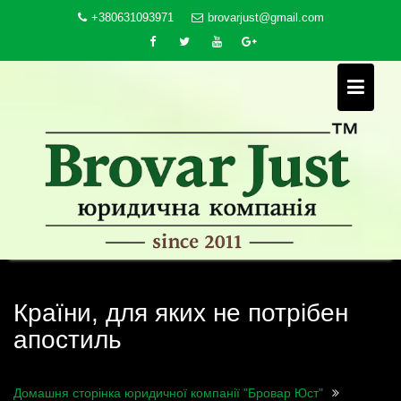
Skip
+380631093971
brovarjust@gmail.com
to
content
Країни, для яких не потрібен
апостиль
Домашня сторінка юридичної компанії "Бровар Юст"