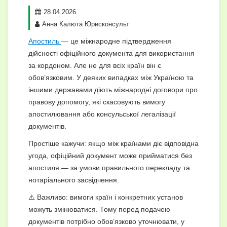
28.04.2026
Анна Калюта Юрисконсульт
Апостиль
— це міжнародне підтвердження
дійсності офіційного документа для використання
за кордоном. Але не для всіх країн він є
обов’язковим. У деяких випадках між Україною та
іншими державами діють міжнародні договори про
правову допомогу, які скасовують вимогу
апостилювання або консульської легалізації
документів.
Простіше кажучи: якщо між країнами діє відповідна
угода, офіційний документ може прийматися без
апостиля — за умови правильного перекладу та
нотаріального засвідчення.
⚠️ Важливо: вимоги країн і конкретних установ
можуть змінюватися. Тому перед подачею
документів потрібно обов’язково уточнювати, у