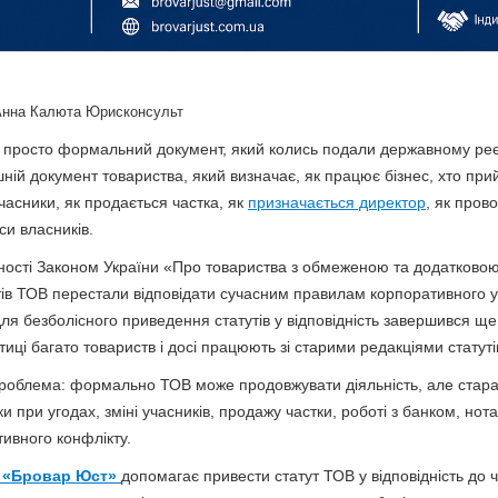
Анна Калюта Юрисконсульт
 просто формальний документ, який колись подали державному реєс
ній документ товариства, який визначає, як працює бізнес, хто при
учасники, як продається частка, як
призначається директор
, як пров
и власників.
ності Законом України «Про товариства з обмеженою та додатковою
тів ТОВ перестали відповідати сучасним правилам корпоративного у
ля безболісного приведення статутів у відповідність завершився щ
тиці багато товариств і досі працюють зі старими редакціями статуті
проблема: формально ТОВ може продовжувати діяльність, але стара
и при угодах, зміні учасників, продажу частки, роботі з банком, нот
тивного конфлікту.
я
«Бровар Юст»
допомагає привести статут ТОВ у відповідність до 