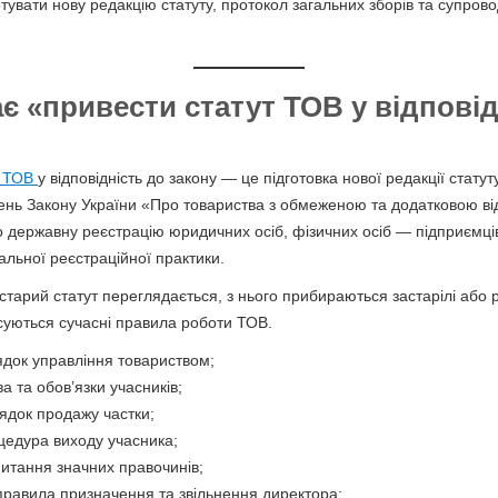
отувати нову редакцію статуту, протокол загальних зборів та супро
є «привести статут ТОВ у відповід
ТОВ
у відповідність до закону — це підготовка нової редакції статут
нь Закону України «Про товариства з обмеженою та додатковою ві
 державну реєстрацію юридичних осіб, фізичних осіб — підприємці
льної реєстраційної практики.
тарий статут переглядається, з нього прибираються застарілі або 
суються сучасні правила роботи ТОВ.
док управління товариством;
 та обов’язки учасників;
ядок продажу частки;
цедура виходу учасника;
итання значних правочинів;
равила призначення та звільнення директора;