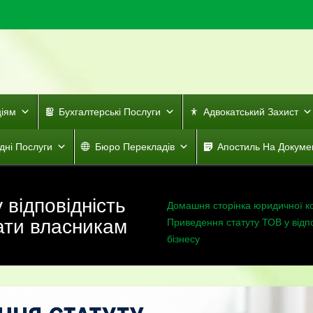
ціям
Бухгалтерські Послуги
Адвокатський Захист
дні Послуги
Бюро Перекладів
Апостиль На Докуме
 відповідність
Домашня сторінка юридичної к
нати власникам
Приведення статуту ТОВ у відпо
бізнесу