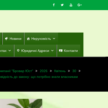
Новини
Нерухомість
нтах
Юридичні Адреси
Контакти
омпанії "Бровар Юст"
2026
Квітень
30
відність до закону: що потрібно знати власникам