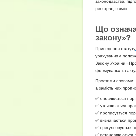
законодавства, підг
реєстрацію змін.
Що означа
закону»?
Приведення статуту
урахуванням положе
Закону України «Про
формувань» та актуа
Простими словами: с
а замість них пропи
✅ оновлюється поря
✅ уточнюються права
✅ прописується пор
✅ визначається про
✅ врегульовується п
✅ встановлюються п