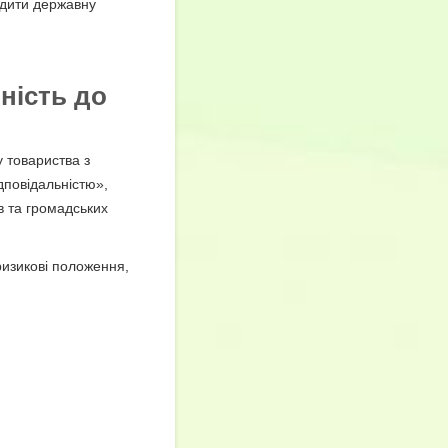
водити державну
ність до
у товариства з
дповідальністю»,
в та громадських
ризикові положення,