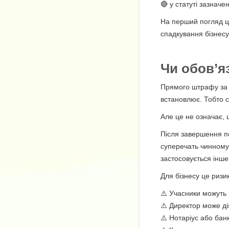
🔴 у статуті зазначе
На перший погляд ц
спадкування бізнесу
Чи обов’я
Прямого штрафу за т
встановлює. Тобто с
Але це не означає, 
Після завершення пе
суперечать чинному 
застосовується інше
Для бізнесу це ризик
⚠️ Учасники можуть 
⚠️ Директор може д
⚠️ Нотаріус або бан