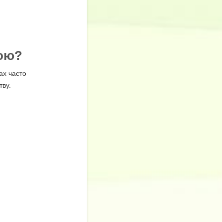
мою?
ах часто
тву.