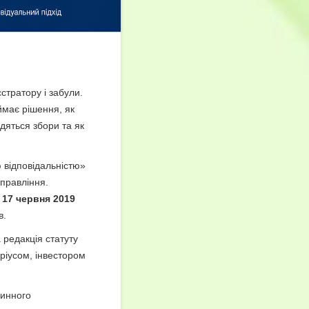
тратору і забули.
ймає рішення, як
одяться збори та як
 відповідальністю»
правління.
е
17 червня 2019
в.
 редакція статуту
аріусом, інвестором
чинного