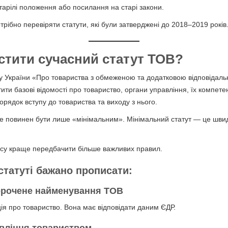
старілі положення або посилання на старі закони.
рібно перевіряти статути, які були затверджені до 2018–2019 років
стити сучасний статут ТОВ?
у України «Про товариства з обмеженою та додатковою відповідаль
тити базові відомості про товариство, органи управління, їх компет
орядок вступу до товариства та виходу з нього.
не повинен бути лише «мінімальним». Мінімальний статут — це шви
есу краще передбачити більше важливих правил.
статуті бажано прописати:
корочене
найменування ТОВ
я про товариство. Вона має відповідати даним ЄДР.
авління товариством