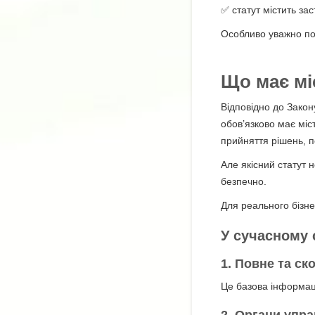
✅ статут містить за
Особливо уважно пот
Що має мі
Відповідно до Закон
обов’язково має міс
прийняття рішень, п
Але якісний статут 
безпечно.
Для реального бізн
У сучасному 
1. Повне та с
Це базова інформаці
2. Органи упр