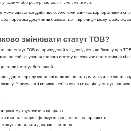
ні учасники або розмір часток, які вже змінилися.
е може здаватися дрібницею. Але коли виникає корпоративний спір,
 або перевірка документів банком, такі «дрібниці» можуть заблокува
зково змінювати статут ТОВ?
е, що статут ТОВ не приведений у відповідність до Закону про ТОВ
аме по собі існування старого статуту не означає автоматичної відп
що старий статут безпечний.
рехідного періоду застарілі положення статуту можуть не застосов
закону. У результаті виникає небезпечна ситуація: у статуті написа
.
.
по-різному тлумачити свої права.
іяти в межах старих формулювань, які вже не працюють.
к можуть поставити додаткові питання.