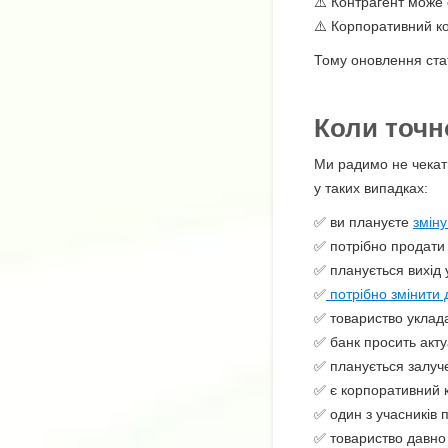
⚠️ Контрагент може 
⚠️ Корпоративний ко
Тому оновлення стат
Коли точн
Ми радимо не чекати
у таких випадках:
✅ ви плануєте
зміну
✅ потрібно продати 
✅ планується вихід 
✅
потрібно змінити 
✅ товариство уклада
✅ банк просить акту
✅ планується залуч
✅ є корпоративний 
✅ один з учасників 
✅ товариство давно