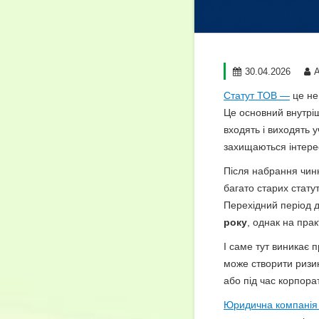
30.04.2026
Статут ТОВ —
це не
Це основний внутріш
входять і виходять 
захищаються інтерес
Після набрання чин
багато старих стату
Перехідний період д
року
, однак на прак
І саме тут виникає 
може створити ризик
або під час корпора
Юридична компані