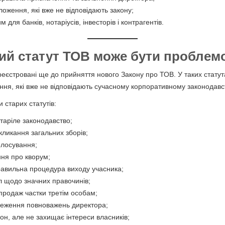
ження, які вже не відповідають закону;
м для банків, нотаріусів, інвесторів і контрагентів.
ий статут ТОВ може бути пробле
еєстровані ще до прийняття нового Закону про ТОВ. У таких статут
ня, які вже не відповідають сучасному корпоративному законодавс
 старих статутів:
таріле законодавство;
кликання загальних зборів;
голосування;
ння про кворум;
равильна процедура виходу учасника;
ил щодо значних правочинів;
продаж частки третім особам;
меження повноважень директора;
кон, але не захищає інтереси власників;