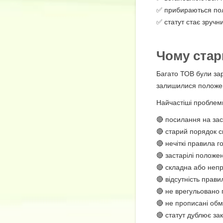
✅ прибираються поло
✅ статут стає зручни
Чому стар
Багато ТОВ були зар
залишилися положен
Найчастіші проблеми
🔴 посилання на зас
🔴 старий порядок с
🔴 нечіткі правила 
🔴 застарілі положе
🔴 складна або неп
🔴 відсутність прав
🔴 не врегульовано 
🔴 не прописані об
🔴 статут дублює за