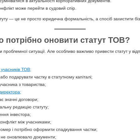
сумніватися в актуальності корпоративних документів.
нфлікт може перейти в судовий спір.
уту — це не просто юридична формальність, а спосіб захистити біз
о потрібно оновити статут ТОВ?
 проблемної ситуації. Але особливо важливо привести статут у відп
 учасників ТОВ;
або подарувати частку в статутному капіталі;
учасника з товариства;
директора;
є значні договори;
альну редакцію статуту;
ення інвестора;
конфлікт між учасниками;
помер і потрібно оформити спадкування частки;
 не оновлювало документи;