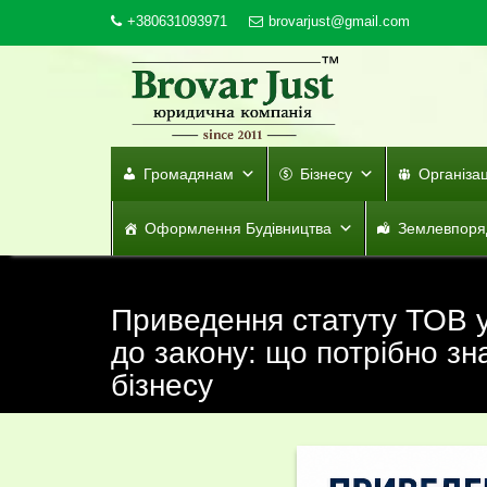
Skip
+380631093971
brovarjust@gmail.com
to
content
Громадянам
Бізнесу
Організа
Оформлення Будівництва
Землевпоря
Приведення статуту ТОВ у
до закону: що потрібно з
бізнесу