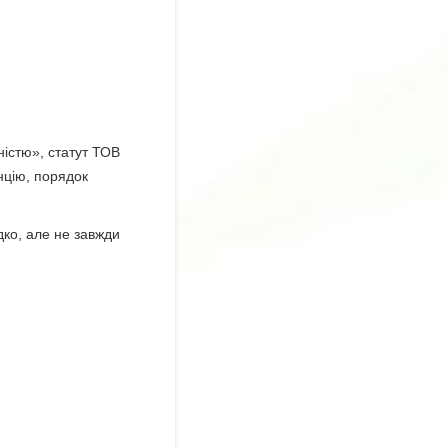
.
ністю», статут ТОВ
енцію, порядок
дко, але не завжди