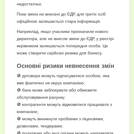
недостатньо.
Поки зміни не внесені до ЄДР, для третіх осіб
офіційною залишається стара інформація.
Наприклад, якщо учасники призначили нового
директора, але не внесли зміни до ЄДР, у реєстрі
керівником залишається попередня особа. Це
може створити серйозні ризики для бізнесу.
Основні ризики невнесення змін
🚫 договори можуть підписуватися особою, яка
вже фактично не керує компанією;
🚫 банк може заблокувати або обмежити
обслуговування рахунку;
🚫 контрагенти можуть відмовитися працювати з
компанією;
🚫 можуть виникнути проблеми з ліцензіями,
дозволами, тендерами;
🚫 податкова або інші органи можуть направляти