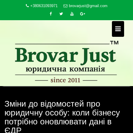
Skip
+380631093971
brovarjust@gmail.com
to
content
Зміни до відомостей про
юридичну особу: коли бізнесу
потрібно оновлювати дані в
ЄДР