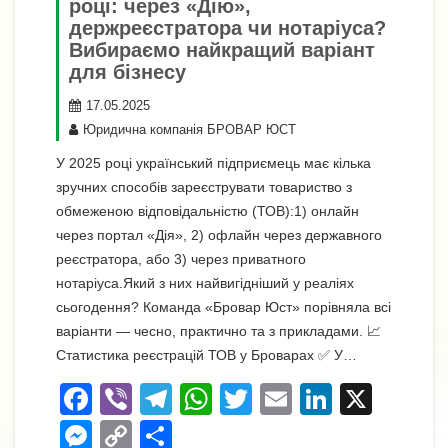
році: через «Дію»,
держреєстратора чи нотаріуса?
Вибираємо найкращий варіант
для бізнесу
17.05.2025
Юридична компанія БРОВАР ЮСТ
У 2025 році український підприємець має кілька
зручних способів зареєструвати товариство з
обмеженою відповідальністю (ТОВ):1) онлайн
через портал «Дія», 2) офлайн через державного
реєстратора, або 3) через приватного
нотаріуса.Який з них найвигідніший у реаліях
сьогодення? Команда «Бровар Юст» порівняла всі
варіанти — чесно, практично та з прикладами. 📈
Статистика реєстрацій ТОВ у Броварах ✅ У…
F
Vi
T
W
T
E
Li
X
a
b
el
h
wi
m
n
M
C
П