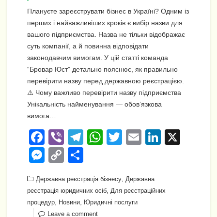
Плануєте зареєструвати бізнес в Україні? Одним із
перших і найважливіших кроків є вибір назви для
вашого підприємства. Назва не тільки відображає
суть компанії, а й повинна відповідати
законодавчим вимогам. У цій статті команда
“Бровар Юст” детально пояснює, як правильно
перевірити назву перед державною реєстрацією.
⚠️ Чому важливо перевірити назву підприємства
Унікальність найменування — обов’язкова
вимога…
F
Vi
T
W
T
E
Li
X
a
b
el
h
wi
m
n
M
C
П
c
er
e
at
tt
ail
k
e
o
о
e
gr
s
,
er
e
Державна реєстрація бізнесу
Державна
ss
p
ді
,
реєстрація юридичних осіб
Для реєстраційних
b
a
A
dI
e
y
л
,
,
процедур
Новини
Юридичні послуги
o
m
p
n
Leave a comment