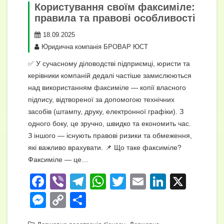
Користування своїм факсиміле:
правила та правові особливості
18.09.2025
Юридична компанія БРОВАР ЮСТ
✅ У сучасному діловодстві підприємці, юристи та
керівники компаній дедалі частіше замислюються
над використанням факсиміле — копії власного
підпису, відтвореної за допомогою технічних
засобів (штампу, друку, електронної графіки). З
одного боку, це зручно, швидко та економить час.
З іншого — існують правові ризики та обмеження,
які важливо врахувати. 📌 Що таке факсиміле?
Факсиміле — це…
F
Vi
T
W
T
E
Li
X
a
b
el
h
wi
m
n
M
C
П
c
er
e
at
tt
ail
k
e
o
о