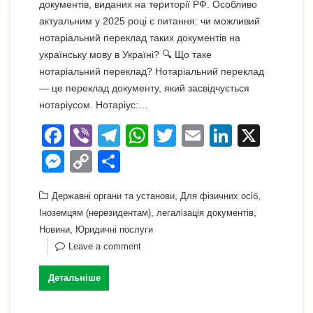
документів, виданих на території РФ. Особливо
актуальним у 2025 році є питання: чи можливий
нотаріальний переклад таких документів на
українську мову в Україні? 🔍 Що таке
нотаріальний переклад? Нотаріальний переклад
— це переклад документу, який засвідчується
нотаріусом. Нотаріус:…
F
Vi
T
W
T
E
Li
X
a
b
el
h
wi
m
n
M
C
П
c
er
e
at
tt
ail
k
e
o
о
e
gr
s
,
er
e
,
Державні органи та установи
Для фізичних осіб
ss
p
ді
,
,
Іноземцям (нерезидентам)
легалізація документів
b
a
A
dI
e
y
л
,
Новини
Юридичні послуги
o
m
p
n
n
Li
и
Leave a comment
o
p
g
n
т
Детальніше
k
er
k
и