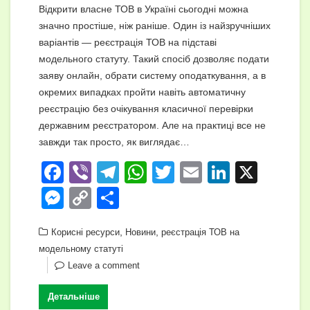
Відкрити власне ТОВ в Україні сьогодні можна
значно простіше, ніж раніше. Один із найзручніших
варіантів — реєстрація ТОВ на підставі
модельного статуту. Такий спосіб дозволяє подати
заяву онлайн, обрати систему оподаткування, а в
окремих випадках пройти навіть автоматичну
реєстрацію без очікування класичної перевірки
державним реєстратором. Але на практиці все не
завжди так просто, як виглядає…
F
Vi
T
W
T
E
Li
X
a
b
el
h
wi
m
n
M
C
П
c
er
e
at
tt
ail
k
e
o
о
e
gr
,
s
,
er
e
Корисні ресурси
Новини
реєстрація ТОВ на
ss
p
ді
модельному статуті
b
a
A
dI
e
y
л
Leave a comment
o
m
p
n
n
Li
и
Детальніше
o
p
g
n
т