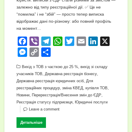
юристи: виписки з ЄДР стали різними за змістом —
залежно від типу реєстраційної дії. ✅ Це не
“помилка” і не “збій” — просто тепер виписка
відображає дані по-різному: або повний профіль
на момент…
F
Vi
T
W
T
E
Li
X
a
b
el
h
wi
m
n
M
C
П
c
er
e
at
tt
ail
k
e
o
о
e
gr
s
er
,
e
Вихід з ТОВ з часткою до 25 %
вихід зі складу
ss
p
ді
,
,
учасників ТОВ
Державна реєстрація бізнесу
b
a
A
dI
e
y
л
,
Державна реєстрація юридичних осіб
Для
o
m
p
n
n
Li
и
,
,
,
реєстраційних процедур
зміна КВЕД
купівля ТОВ
o
,
p
,
Новини
Перереєстрація/Внесення змін до ЄДР
g
n
т
,
Реєстрація статусу підприємця
Юридичні послуги
k
er
k
и
Leave a comment
с
Детальніше
я