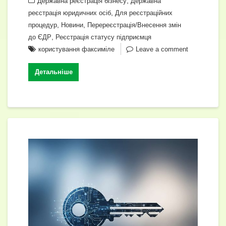
e
gr
s
,
er
e
Державна реєстрація бізнесу
Державна
ss
p
ді
,
реєстрація юридичних осіб
Для реєстраційних
b
a
A
dI
e
y
л
,
,
процедур
Новини
Перереєстрація/Внесення змін
o
m
p
n
n
Li
и
,
до ЄДР
Реєстрація статусу підприємця
o
p
користування факсиміле
Leave a comment
g
n
т
k
er
k
и
Детальніше
с
я