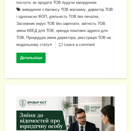
,
послуги
як продати ТОВ будучи закордоном
,
виведення з балансу ТОВ магазину
директор ТОВ
,
,
і одночасно ФОП
діяльність ТОВ без печатки
,
,
Засновник керує ТОВ без зарплати
звітність ТОВ
,
зміна КВЕД для ТОВ
оренда поштової адреси для
,
,
ТОВ
Процедура зміни директора
реєстрація ТОВ на
модельному статуті
Leave a comment
Детальніше