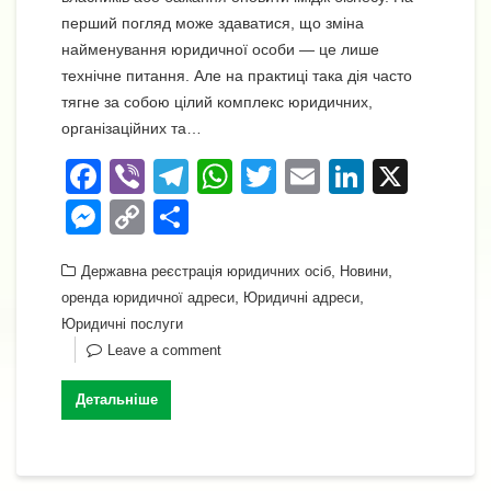
перший погляд може здаватися, що зміна
найменування юридичної особи — це лише
технічне питання. Але на практиці така дія часто
тягне за собою цілий комплекс юридичних,
організаційних та…
F
Vi
T
W
T
E
Li
X
a
b
el
h
wi
m
n
M
C
П
c
er
e
at
tt
ail
k
e
o
о
e
gr
s
er
,
e
,
Державна реєстрація юридичних осіб
Новини
ss
p
ді
,
,
оренда юридичної адреси
Юридичні адреси
b
a
A
dI
e
y
л
Юридичні послуги
o
m
p
n
n
Li
и
Leave a comment
o
p
g
n
т
Детальніше
k
er
k
и
с