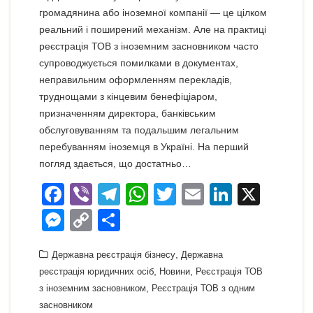
громадянина або іноземної компанії — це цілком
реальний і поширений механізм. Але на практиці
реєстрація ТОВ з іноземним засновником часто
супроводжується помилками в документах,
неправильним оформленням перекладів,
труднощами з кінцевим бенефіціаром,
призначенням директора, банківським
обслуговуванням та подальшим легальним
перебуванням іноземця в Україні. На перший
погляд здається, що достатньо…
F
Vi
T
W
T
E
Li
X
a
b
el
h
wi
m
n
M
C
П
c
er
e
at
tt
ail
k
e
o
о
e
gr
s
,
er
e
Державна реєстрація бізнесу
Державна
ss
p
ді
,
,
реєстрація юридичних осіб
Новини
Реєстрація ТОВ
b
a
A
dI
e
y
л
,
з іноземним засновником
Реєстрація ТОВ з одним
o
m
p
n
n
Li
и
засновником