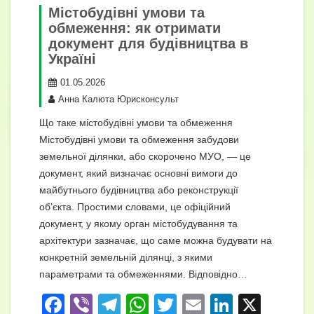
Містобудівні умови та
обмеження: як отримати
документ для будівництва в
Україні
01.05.2026
Анна Калюта Юрисконсульт
Що таке містобудівні умови та обмеження
Містобудівні умови та обмеження забудови
земельної ділянки, або скорочено МУО, — це
документ, який визначає основні вимоги до
майбутнього будівництва або реконструкції
об’єкта. Простими словами, це офіційний
документ, у якому орган містобудування та
архітектури зазначає, що саме можна будувати на
конкретній земельній ділянці, з якими
параметрами та обмеженнями. Відповідно…
F
Vi
T
W
T
E
Li
X