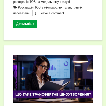
реєстрація ТОВ на модельному статуті
k
er
k
и
Реєстрація ТОВ з міжнародних та внутрішніх
с
перевезень
Leave a comment
я
Детальніше