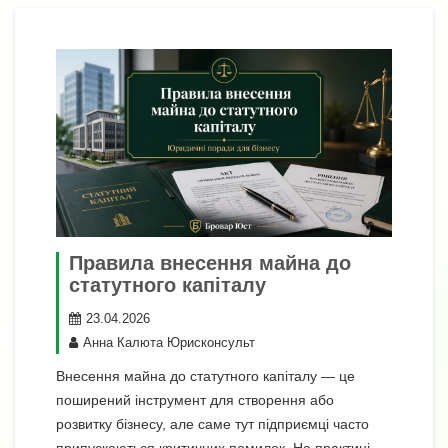
я
Правила внесення майна до
статутного капіталу
23.04.2026
Анна Калюта Юрисконсульт
Внесення майна до статутного капіталу — це
поширений інструмент для створення або
розвитку бізнесу, але саме тут підприємці часто
припускаються критичних помилок. На практиці