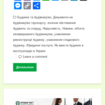
a
b
el
h
wi
m
n
M
C
П
c
er
e
at
tt
ail
k
e
o
о
e
gr
s
,
er
e
Будинок та будівництво
Документи на
ss
p
ді
,
будівництво таунхаусу
ехнічне обстеження
b
a
A
dI
e
y
л
,
,
,
будівель та споруд
Нерухомість
Новини
об'єкти
o
m
p
n
n
Li
и
,
незавершеного будівництва
узаконення
o
,
p
реконструкції будинку
узаконення спадкового
g
n
т
,
,
будинку
Юридичні послуги
Як ввести будинок в
k
er
k
и
експлуатацію в Україні
с
Leave a comment
я
Детальніше