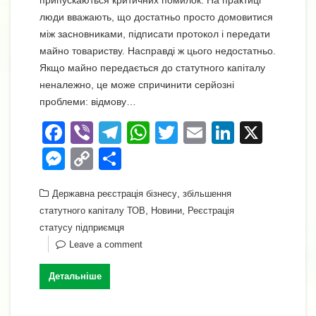
люди вважають, що достатньо просто домовитися
між засновниками, підписати протокол і передати
майно товариству. Насправді ж цього недостатньо.
Якщо майно передається до статутного капіталу
неналежно, це може спричинити серйозні
проблеми: відмову…
F
Vi
T
W
T
E
Li
X
a
b
el
h
wi
m
n
M
C
П
c
er
e
at
tt
ail
k
e
o
о
e
gr
s
,
er
e
Державна реєстрація бізнесу
збільшення
ss
p
ді
,
,
статутного капіталу ТОВ
Новини
Реєстрація
b
a
A
dI
e
y
л
статусу підприємця
o
m
p
n
n
Li
и
Leave a comment
o
p
g
n
т
Детальніше
k
er
k
и