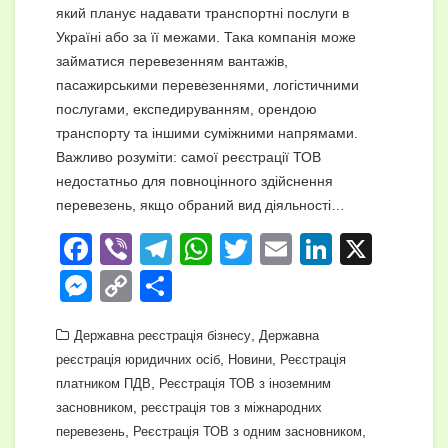
який планує надавати транспортні послуги в
Україні або за її межами. Така компанія може
займатися перевезенням вантажів,
пасажирськими перевезеннями, логістичними
послугами, експедируванням, орендою
транспорту та іншими суміжними напрямами.
Важливо розуміти: самої реєстрації ТОВ
недостатньо для повноцінного здійснення
перевезень, якщо обраний вид діяльності…
F
Vi
T
W
T
E
Li
X
a
b
el
h
wi
m
n
M
C
П
c
er
e
at
tt
ail
k
e
o
о
e
gr
s
,
er
e
Державна реєстрація бізнесу
Державна
ss
p
ді
,
,
реєстрація юридичних осіб
Новини
Реєстрація
b
a
A
dI
e
y
л
,
платником ПДВ
Реєстрація ТОВ з іноземним
o
m
p
n
n
Li
и
,
засновником
реєстрація тов з міжнародних
o
,
p
,
перевезень
Реєстрація ТОВ з одним засновником
g
n
т