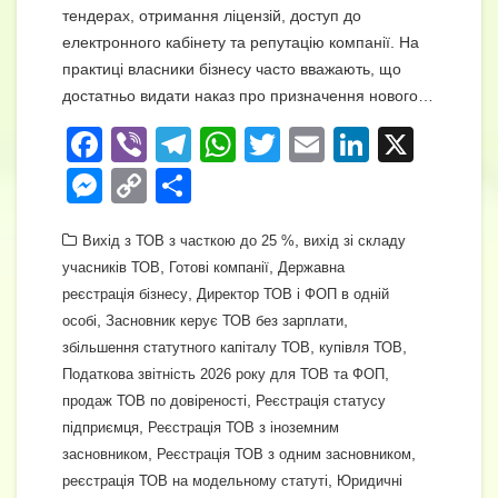
тендерах, отримання ліцензій, доступ до
електронного кабінету та репутацію компанії. На
практиці власники бізнесу часто вважають, що
достатньо видати наказ про призначення нового…
F
Vi
T
W
T
E
Li
X
a
b
el
h
wi
m
n
M
C
П
c
er
e
at
tt
ail
k
e
o
о
e
gr
s
er
,
e
Вихід з ТОВ з часткою до 25 %
вихід зі складу
ss
p
ді
,
,
учасників ТОВ
Готові компанії
Державна
b
a
A
dI
e
y
л
,
реєстрація бізнесу
Директор ТОВ і ФОП в одній
o
m
p
n
n
Li
и
,
,
особі
Засновник керує ТОВ без зарплати
o
p
,
,
збільшення статутного капіталу ТОВ
купівля ТОВ
g
n
т
,
Податкова звітність 2026 року для ТОВ та ФОП
k
er
k
и
,
продаж ТОВ по довіреності
Реєстрація статусу
с
,
підприємця
Реєстрація ТОВ з іноземним
,
,
засновником
Реєстрація ТОВ з одним засновником
я
,
реєстрація ТОВ на модельному статуті
Юридичні