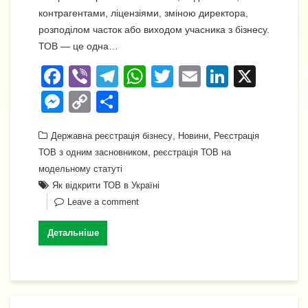
контрагентами, ліцензіями, зміною директора,
розподілом часток або виходом учасника з бізнесу.
ТОВ — це одна…
F
Vi
T
W
T
E
Li
X
a
b
el
h
wi
m
n
M
C
П
c
er
e
at
tt
ail
k
e
o
о
e
gr
s
,
er
,
e
Державна реєстрація бізнесу
Новини
Реєстрація
ss
p
ді
,
ТОВ з одним засновником
реєстрація ТОВ на
b
a
A
dI
e
y
л
модельному статуті
o
m
p
n
n
Li
и
Як відкрити ТОВ в Україні
o
p
Leave a comment
g
n
т
k
er
k
и
Детальніше
с
я