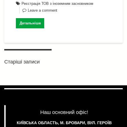
o
p
Реєстрація ТОВ з іноземним засновником
g
n
т
Leave a comment
k
er
k
и
с
Детальніше
я
Навігація
за
Старіші записи
записами
Наш основний офіс!
КИЇВСЬКА ОБЛАСТЬ, М. БРОВАРИ, ВУЛ. ГЕРОЇВ