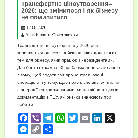
Трансфертне ціноутворення–
2026: що змінилося і як бізнесу
не помилитися
12.05.2026
Анна Калюта Юрисконсульт
Трансфертне ціноутворення у 2026 році
залишається однією з найскладніших податкових
тем для бізнесу, який працює з нерезидентами.
Для багатьох компаній проблема полягає не лише
в тому, щоб подати звіт про контрольовані
операції, а й у тому, щоб правильно визначити: чи
є операції контрольованими, чи потрібно готувати
документацію з ТЦУ, які ризики виникають при
роботі з…
F
Vi
T
W
T
E
Li
X
a
b
el
h
wi
m
n
M
C
П
c
er
e
at
tt
ail
k