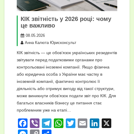
КІК звітність у 2026 році: чому
це важливо
08.05.2026
Анна Калюта Юрисконсульт
КІК звітність — це обов’язок українських резидентів
звітувати перед податковими органами про
контрольовані іноземні компанії. Якщо фізична
або юридична особа з України має частку в
іноземній компанії, фактично контролює її
діяльність або отримує вигоду від такої структури,
може виникнути обов’язок подати звіт про КІК. Для
багатьох власників бізнесу це питання стає
проблемним уже на етапі…
F
Vi
T
W
T
E
Li
X
a
b
el
h
wi
m
n