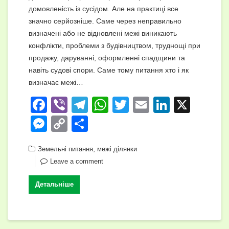
домовленість із сусідом. Але на практиці все
значно серйозніше. Саме через неправильно
визначені або не відновлені межі виникають
конфлікти, проблеми з будівництвом, труднощі при
продажу, даруванні, оформленні спадщини та
навіть судові спори. Саме тому питання хто і як
визначає межі…
F
Vi
T
W
T
E
Li
X
a
b
el
h
wi
m
n
M
C
П
c
er
e
at
tt
ail
k
e
o
о
e
gr
,
s
er
e
Земельні питання
межі ділянки
ss
p
ді
Leave a comment
b
a
A
dI
e
y
л
o
m
p
n
n
Li
и
Детальніше
o
p
g
n
т
k
er
k
и