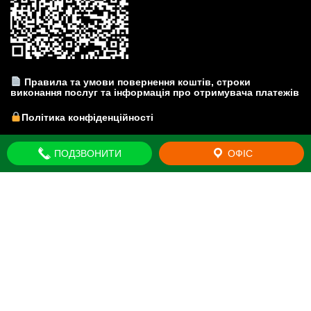
Правила та умови повернення коштів, строки
виконання послуг та інформація про отримувача платежів
Політика конфіденційності
Прайс-лист на юридичні послуги
ПОДЗВОНИТИ
ОФІС
© Юридична компанія "Brovar Just" - Київська область. м.
Бровари. Всі права захищено 2011-2026
Mercantile by
Acme Themes