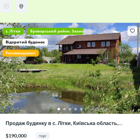
c. Літки
Броварський район. Зазимська ОТГ
Відкритий будинок
Рекомендовані
Продаж будинку в с. Літки, Київська область,
Броварський р-н, під готель (базу відпочинку) на 6
$190,000
торг
номерів чи велику родину: 250кв.м 15 сот, озеро,