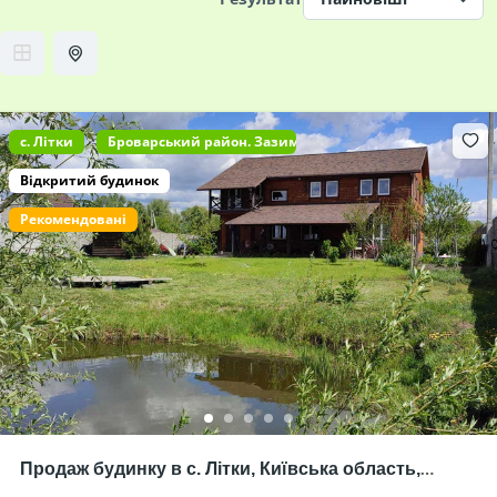
c. Літки
Броварський район. Зазимська ОТГ
Відкритий будинок
Рекомендовані
Продаж будинку в с. Літки, Київська область,
Броварський р-н, під готель (базу відпочинку) на 6