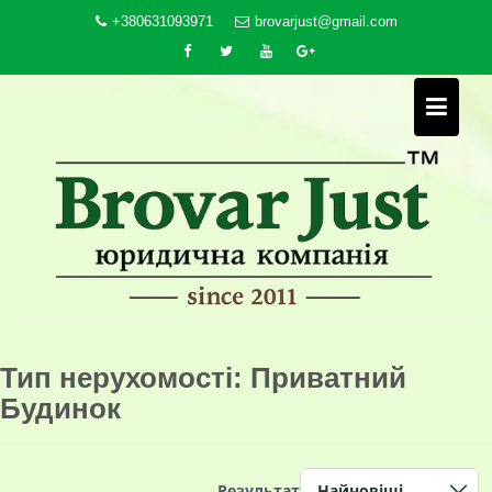
Skip
+380631093971
brovarjust@gmail.com
to
content
Тип нерухомості:
Приватний
Будинок
Результат