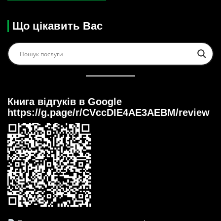
Що цікавить Вас
Книга відгуків в Google
https://g.page/r/CVccDIE4AE3AEBM/review