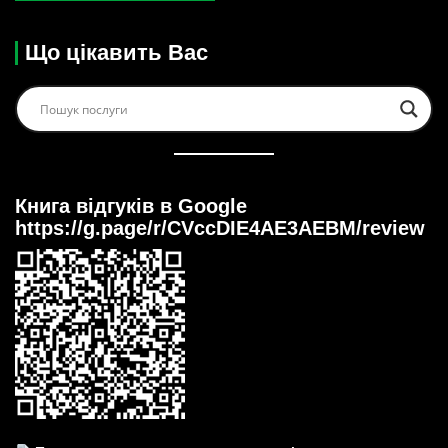
Що цікавить Вас
Книга відгуків в Google
https://g.page/r/CVccDIE4AE3AEBM/review