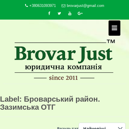
Skip
+380631093971
brovarjust@gmail.com
to
content
Label:
Броварський район.
Зазимська ОТГ
Результат