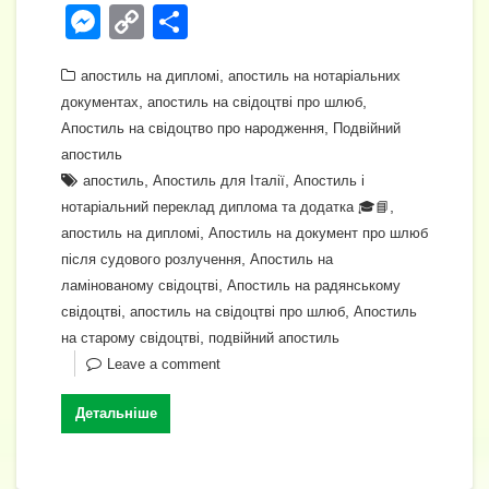
a
b
el
h
wi
m
n
M
C
П
c
er
e
at
tt
ail
k
e
o
о
e
gr
,
s
er
e
апостиль на дипломі
апостиль на нотаріальних
ss
p
ді
,
,
документах
апостиль на свідоцтві про шлюб
b
a
A
dI
e
y
л
,
Апостиль на свідоцтво про народження
Подвійний
o
m
p
n
n
Li
и
апостиль
o
,
p
,
апостиль
Апостиль для Італії
Апостиль і
g
n
т
,
нотаріальний переклад диплома та додатка 🎓📘
k
er
k
и
,
апостиль на дипломі
Апостиль на документ про шлюб
с
,
після судового розлучення
Апостиль на
,
ламінованому свідоцтві
Апостиль на радянському
я
,
,
свідоцтві
апостиль на свідоцтві про шлюб
Апостиль
,
на старому свідоцтві
подвійний апостиль
Leave a comment
Детальніше