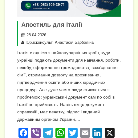
Апостиль для Італії
28.04.2026
Юрисконсульт, Анастасія Барболіна
Італія є однією з найпопулярніших країн, куди
українці подають документи для навчання, роботи,
шлюбу, оформлення громадянства, возз’єднання
сім’ї, отримання дозволу на проживання,
підтвердження освіти або інших юридичних
процедур. Але дуже часто люди стикаються з
проблемою: український документ сам по собі в
Італії не приймають. Навіть якщо документ
справжній, має печатку, підпис і виданий
державним органом України,…
F
Vi
T
W
T
E
Li
X