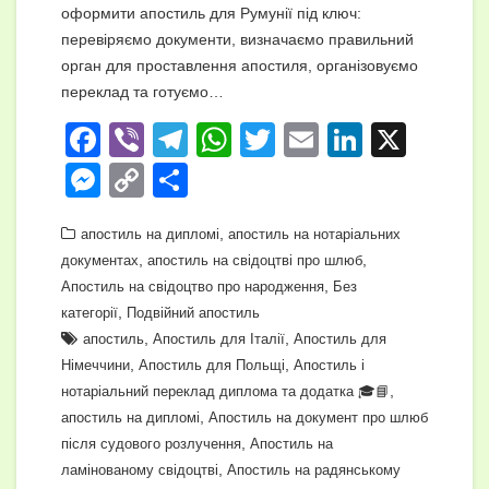
оформити апостиль для Румунії під ключ:
перевіряємо документи, визначаємо правильний
орган для проставлення апостиля, організовуємо
переклад та готуємо…
F
Vi
T
W
T
E
Li
X
a
b
el
h
wi
m
n
M
C
П
c
er
e
at
tt
ail
k
e
o
о
e
gr
,
s
er
e
апостиль на дипломі
апостиль на нотаріальних
ss
p
ді
,
,
документах
апостиль на свідоцтві про шлюб
b
a
A
dI
e
y
л
,
Апостиль на свідоцтво про народження
Без
o
m
p
n
n
Li
и
,
категорії
Подвійний апостиль
o
,
p
,
апостиль
Апостиль для Італії
Апостиль для
g
n
т
,
,
Німеччини
Апостиль для Польщі
Апостиль і
k
er
k
и
,
нотаріальний переклад диплома та додатка 🎓📘
с
,
апостиль на дипломі
Апостиль на документ про шлюб
,
після судового розлучення
Апостиль на
я
,
ламінованому свідоцтві
Апостиль на радянському