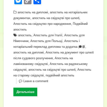
M
C
П
c
er
e
at
tt
ail
k
e
o
о
e
gr
,
s
er
e
апостиль на дипломі
апостиль на нотаріальних
ss
p
ді
,
,
документах
апостиль на свідоцтві про шлюб
b
a
A
dI
e
y
л
,
Апостиль на свідоцтво про народження
Подвійний
o
m
p
n
n
Li
и
апостиль
o
,
p
,
апостиль
Апостиль для Італії
Апостиль для
g
n
т
,
,
Німеччини
Апостиль для Польщі
Апостиль і
k
er
k
и
,
нотаріальний переклад диплома та додатка 🎓📘
с
,
апостиль на дипломі
Апостиль на документ про шлюб
,
після судового розлучення
Апостиль на
я
,
ламінованому свідоцтві
Апостиль на радянському
,
,
свідоцтві
апостиль на свідоцтві про шлюб
Апостиль
,
на старому свідоцтві
подвійний апостиль
Leave a comment
Детальніше