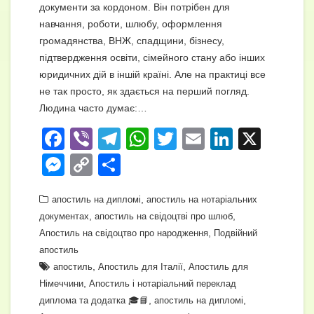
документи за кордоном. Він потрібен для
навчання, роботи, шлюбу, оформлення
громадянства, ВНЖ, спадщини, бізнесу,
підтвердження освіти, сімейного стану або інших
юридичних дій в іншій країні. Але на практиці все
не так просто, як здається на перший погляд.
Людина часто думає:…
F
Vi
T
W
T
E
Li
X
a
b
el
h
wi
m
n
M
C
П
c
er
e
at
tt
ail
k
e
o
о
e
gr
,
s
er
e
апостиль на дипломі
апостиль на нотаріальних
ss
p
ді
,
,
документах
апостиль на свідоцтві про шлюб
b
a
A
dI
e
y
л
,
Апостиль на свідоцтво про народження
Подвійний
o
m
p
n
n
Li
и
апостиль
o
,
p
,
апостиль
Апостиль для Італії
Апостиль для
g
n
т
,
Німеччини
Апостиль і нотаріальний переклад
k
er
k
и
,
,
диплома та додатка 🎓📘
апостиль на дипломі