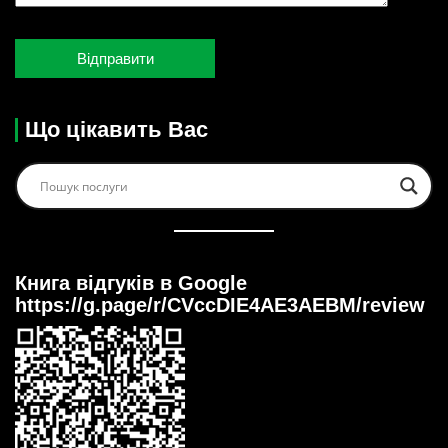
Що цікавить Вас
Книга відгуків в Google
https://g.page/r/CVccDIE4AE3AEBM/review