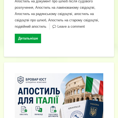
с
Апостиль на документ про шлюб після судового
,
,
розлучення
Апостиль на ламінованому свідоцтві
я
,
Апостиль на радянському свідоцтві
апостиль на
,
,
свідоцтві про шлюб
Апостиль на старому свідоцтві
подвійний апостиль
Leave a comment
Детальніше