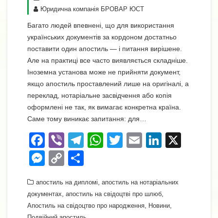
Юридична компанія БРОВАР ЮСТ
Багато людей впевнені, що для використання
українських документів за кордоном достатньо
поставити один апостиль — і питання вирішене.
Але на практиці все часто виявляється складніше.
Іноземна установа може не прийняти документ,
якщо апостиль проставлений лише на оригіналі, а
переклад, нотаріальне засвідчення або копія
оформлені не так, як вимагає конкретна країна.
Саме тому виникає запитання: для…
F
Vi
T
W
T
E
Li
X
a
b
el
h
wi
m
n
M
C
П
c
er
e
at
tt
ail
k
e
o
о
e
gr
,
s
er
e
апостиль на дипломі
апостиль на нотаріальних
ss
p
ді
,
,
документах
апостиль на свідоцтві про шлюб
b
a
A
dI
e
y
л
,
,
Апостиль на свідоцтво про народження
Новини
Подвійний апостиль