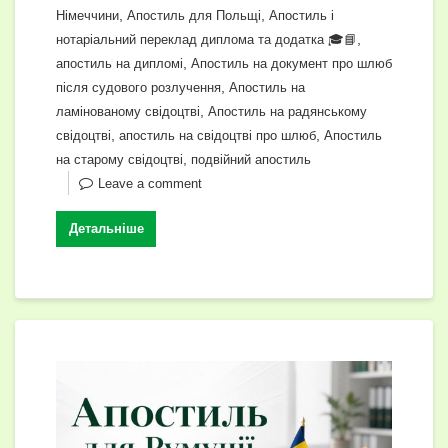
o
p
g
n
т
,
,
Німеччини
Апостиль для Польщі
Апостиль і
k
er
k
и
,
нотаріальний переклад диплома та додатка 🎓📘
с
,
апостиль на дипломі
Апостиль на документ про шлюб
,
після судового розлучення
Апостиль на
я
,
ламінованому свідоцтві
Апостиль на радянському
,
,
свідоцтві
апостиль на свідоцтві про шлюб
Апостиль
,
на старому свідоцтві
подвійний апостиль
Leave a comment
Детальніше