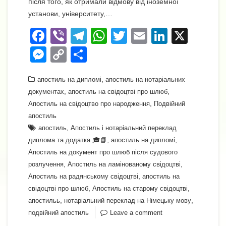
після того, як отримали відмову від іноземної
установи, університету,…
F
Vi
T
W
T
E
Li
X
a
b
el
h
wi
m
n
M
C
П
c
er
e
at
tt
ail
k
e
o
о
e
gr
,
s
er
e
апостиль на дипломі
апостиль на нотаріальних
ss
p
ді
,
,
документах
апостиль на свідоцтві про шлюб
b
a
A
dI
e
y
л
,
Апостиль на свідоцтво про народження
Подвійний
o
m
p
n
n
Li
и
апостиль
o
,
p
апостиль
Апостиль і нотаріальний переклад
g
n
т
,
,
диплома та додатка 🎓📘
апостиль на дипломі
k
er
k
и
Апостиль на документ про шлюб після судового
с
,
,
розлучення
Апостиль на ламінованому свідоцтві
,
Апостиль на радянському свідоцтві
апостиль на
я
,
,
свідоцтві про шлюб
Апостиль на старому свідоцтві
,
,
апостильь
нотаріальний переклад на Німецьку мову
подвійний апостиль
Leave a comment