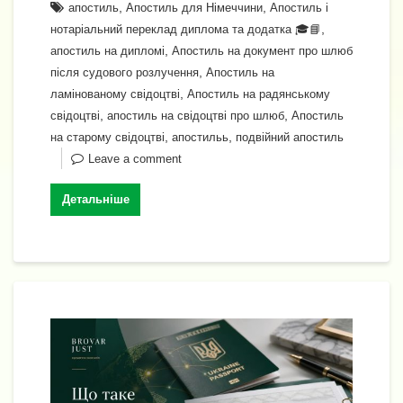
o
,
p
,
апостиль
Апостиль для Німеччини
Апостиль і
g
n
т
,
нотаріальний переклад диплома та додатка 🎓📘
k
er
k
и
,
апостиль на дипломі
Апостиль на документ про шлюб
с
,
після судового розлучення
Апостиль на
,
ламінованому свідоцтві
Апостиль на радянському
я
,
,
свідоцтві
апостиль на свідоцтві про шлюб
Апостиль
,
,
на старому свідоцтві
апостильь
подвійний апостиль
Leave a comment
Детальніше