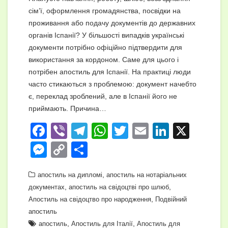
сім’ї, оформлення громадянства, посвідки на
проживання або подачу документів до державних
органів Іспанії? У більшості випадків українські
документи потрібно офіційно підтвердити для
використання за кордоном. Саме для цього і
потрібен апостиль для Іспанії. На практиці люди
часто стикаються з проблемою: документ начебто
є, переклад зроблений, але в Іспанії його не
приймають. Причина…
F
Vi
T
W
T
E
Li
X
a
b
el
h
wi
m
n
M
C
П
c
er
e
at
tt
ail
k
e
o
о
e
gr
,
s
er
e
апостиль на дипломі
апостиль на нотаріальних
ss
p
ді
,
,
документах
апостиль на свідоцтві про шлюб
b
a
A
dI
e
y
л
,
Апостиль на свідоцтво про народження
Подвійний
o
m
p
n
n
Li
и
апостиль
,
,
апостиль
Апостиль для Італії
Апостиль для