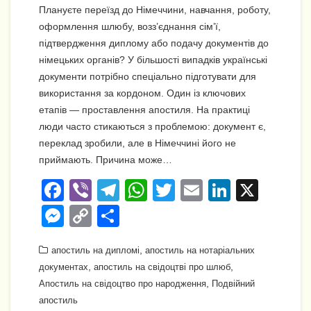
Плануєте переїзд до Німеччини, навчання, роботу,
оформлення шлюбу, возз’єднання сім’ї,
підтвердження диплому або подачу документів до
німецьких органів? У більшості випадків українські
документи потрібно спеціально підготувати для
використання за кордоном. Один із ключових
етапів — проставлення апостиля. На практиці
люди часто стикаються з проблемою: документ є,
переклад зробили, але в Німеччині його не
приймають. Причина може…
F
Vi
T
W
T
E
Li
X
a
b
el
h
wi
m
n
M
C
П
c
er
e
at
tt
ail
k
e
o
о
e
gr
,
s
er
e
апостиль на дипломі
апостиль на нотаріальних
ss
p
ді
,
,
документах
апостиль на свідоцтві про шлюб
b
a
A
dI
e
y
л
,
Апостиль на свідоцтво про народження
Подвійний
o
m
p
n
n
Li
и
апостиль