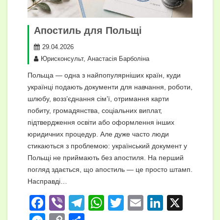
Апостиль для Польщі
29.04.2026
Юрисконсульт, Анастасія Барболіна
Польща — одна з найпопулярніших країн, куди
українці подають документи для навчання, роботи,
шлюбу, возз’єднання сім’ї, отримання карти
побиту, громадянства, соціальних виплат,
підтвердження освіти або оформлення інших
юридичних процедур. Але дуже часто люди
стикаються з проблемою: український документ у
Польщі не приймають без апостиля. На перший
погляд здається, що апостиль — це просто штамп.
Насправді…
F
Vi
T
W
T
E
Li
X
a
b
el
h
wi
m
n