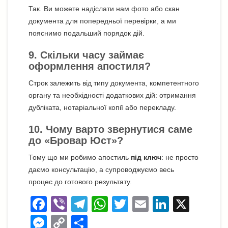
Так. Ви можете надіслати нам фото або скан
документа для попередньої перевірки, а ми
пояснимо подальший порядок дій.
9. Скільки часу займає
оформлення апостиля?
Строк залежить від типу документа, компетентного
органу та необхідності додаткових дій: отримання
дубліката, нотаріальної копії або перекладу.
10. Чому варто звернутися саме
до «Бровар Юст»?
Тому що ми робимо апостиль
під ключ
: не просто
даємо консультацію, а супроводжуємо весь
процес до готового результату.
F
Vi
T
W
T
E
Li
X
a
b
el
h
wi
m
n
M
C
П