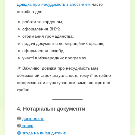
Довідка про несудимість з апостилем
часто
потрібна для:
🔹 роботи за кордоном;
🔹 оформлення ВНЖ;
🔹 отримання громадянства;
🔹 подачі документів до міграційних органів;
🔹 оформлення шлюбу;
🔹 участі в міжнародних програмах.
📌 Важливо: довідка про несудимість має
обмежений строк актуальності, тому її потрібно
оформлювати з урахуванням вимог конкретної
країни.
4. Нотаріальні документи
🟢
довіреність
;
🟢
заява;
🟢 згода на виїзд дитини;