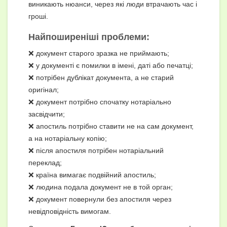
виникають нюанси, через які люди втрачають час і
гроші.
Найпоширеніші проблеми:
❌ документ старого зразка не приймають;
❌ у документі є помилки в імені, даті або печатці;
❌ потрібен дублікат документа, а не старий
оригінал;
❌ документ потрібно спочатку нотаріально
засвідчити;
❌ апостиль потрібно ставити не на сам документ,
а на нотаріальну копію;
❌ після апостиля потрібен нотаріальний
переклад;
❌ країна вимагає подвійний апостиль;
❌ людина подала документ не в той орган;
❌ документ повернули без апостиля через
невідповідність вимогам.