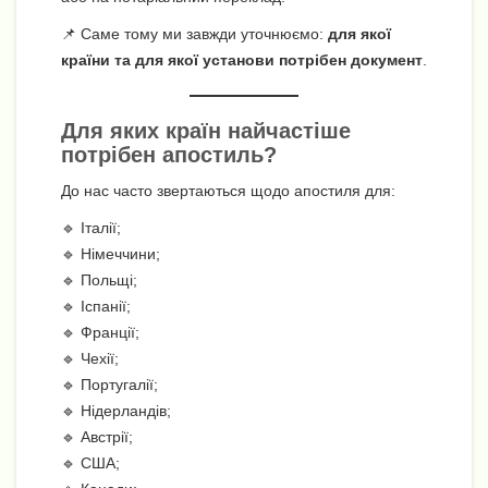
📌 Саме тому ми завжди уточнюємо:
для якої
країни та для якої установи потрібен документ
.
Для яких країн найчастіше
потрібен апостиль?
До нас часто звертаються щодо апостиля для:
🔹 Італії;
🔹 Німеччини;
🔹 Польщі;
🔹 Іспанії;
🔹 Франції;
🔹 Чехії;
🔹 Португалії;
🔹 Нідерландів;
🔹 Австрії;
🔹 США;