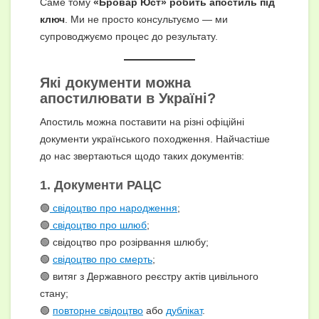
Саме тому
«Бровар Юст» робить апостиль під
ключ
. Ми не просто консультуємо — ми
супроводжуємо процес до результату.
Які документи можна
апостилювати в Україні?
Апостиль можна поставити на різні офіційні
документи українського походження. Найчастіше
до нас звертаються щодо таких документів:
1. Документи РАЦС
🟢
свідоцтво про народження
;
🟢
свідоцтво про шлюб
;
🟢 свідоцтво про розірвання шлюбу;
🟢
свідоцтво про смерть
;
🟢 витяг з Державного реєстру актів цивільного
стану;
🟢
повторне свідоцтво
або
дублікат
.